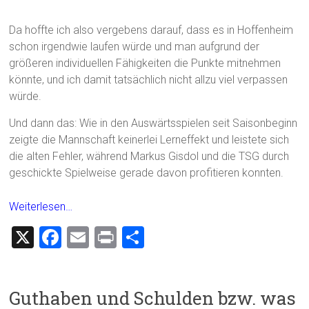
Da hoffte ich also vergebens darauf, dass es in Hoffenheim
schon irgendwie laufen würde und man aufgrund der
größeren individuellen Fähigkeiten die Punkte mitnehmen
könnte, und ich damit tatsächlich nicht allzu viel verpassen
würde.
Und dann das: Wie in den Auswärtsspielen seit Saisonbeginn
zeigte die Mannschaft keinerlei Lerneffekt und leistete sich
die alten Fehler, während Markus Gisdol und die TSG durch
geschickte Spielweise gerade davon profitieren konnten.
Weiterlesen…
X
F
E
Pr
T
a
m
in
eil
ce
ai
t
e
Guthaben und Schulden bzw. was
b
l
n