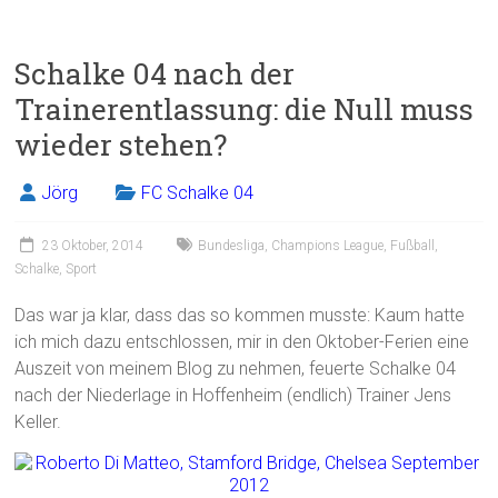
a
m
in
eil
ce
ai
t
e
Schalke 04 nach der
b
l
n
Trainerentlassung: die Null muss
o
wieder stehen?
ok
Jörg
FC Schalke 04
23 Oktober, 2014
Bundesliga
,
Champions League
,
Fußball
,
Schalke
,
Sport
Das war ja klar, dass das so kommen musste: Kaum hatte
ich mich dazu entschlossen, mir in den Oktober-Ferien eine
Auszeit von meinem Blog zu nehmen, feuerte Schalke 04
nach der Niederlage in Hoffenheim (endlich) Trainer Jens
Keller.