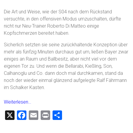
Die Art und Weise, wie der S04 nach dem Rückstand
versuchte, in den offensiven Modus umzuschalten, dürfte
nicht nur Neu-Trainer Roberto Di Matteo einige
Kopfschmerzen bereitet haben.
Sicherlich setzten sie seine zurückhaltende Konzeption über
mehr als fünfzig Minuten durchaus gut um, ließen Bayer zwar
einiges an Raum und Ballbesitz, aber nicht viel vor dem
eigenen Tor zu. Und wenn die Bellarabi, Kießling, Son,
Calhanoglu und Co. dann doch mal durchkamen, stand da
noch der wieder einmal glänzend aufgelegte Ralf Fährmann
im Schalker Kasten.
Weiterlesen…
X
F
E
Pr
T
a
m
in
eil