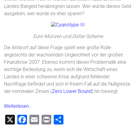
Landes Bargeld herabregnen lassen. Wer würde dieses Geld
ausgeben, wer würde es eher sparen?
Euro-Münzen und Dollar-Scheine
Die Antwort auf diese Frage spielt eine große Rolle
angesichts der wachsenden Ungleichheit vor der großen
Finanzkrise 2007. Ebenso kommt dieser Problematik eine
wichtige Bedeutung zu, wenn sich die Wirtschaft eines
Landes in einer schweren Krise aufgrund fehlender
Nachfrage befindet und sich in freiem Fall auf die Nullgrenze
der nominalen Zinsen (
Zero Lower Bound
) hin bewegt.
Weiterlesen…
X
F
E
Pr
T
a
m
in
eil