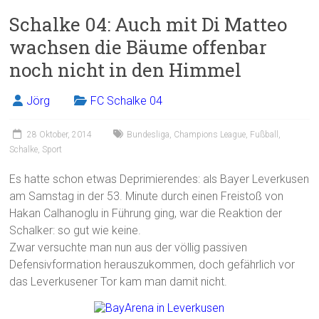
ce
ai
t
e
Schalke 04: Auch mit Di Matteo
b
l
n
wachsen die Bäume offenbar
o
noch nicht in den Himmel
ok
Jörg
FC Schalke 04
28 Oktober, 2014
Bundesliga
,
Champions League
,
Fußball
,
Schalke
,
Sport
Es hatte schon etwas Deprimierendes: als Bayer Leverkusen
am Samstag in der 53. Minute durch einen Freistoß von
Hakan Calhanoglu in Führung ging, war die Reaktion der
Schalker: so gut wie keine.
Zwar versuchte man nun aus der völlig passiven
Defensivformation herauszukommen, doch gefährlich vor
das Leverkusener Tor kam man damit nicht.