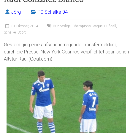
Jörg
FC Schalke 04
31 Oktober, 2014
Bundesliga
,
Champions League
,
Fußball
,
Schalke
,
Sport
Gestern ging eine aufsehenerregende Transfermeldung
durch die Presse: New York Cosmos verpflichtet spanischen
Altstar Raul (Goal.com)