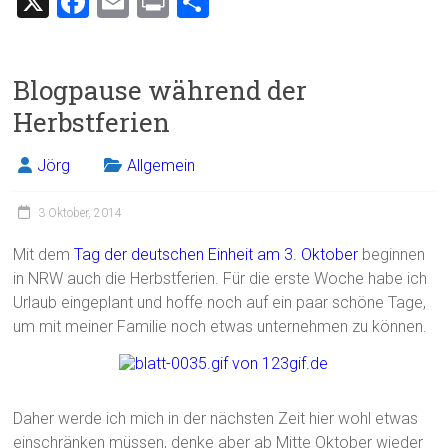
X
F
E
Pr
T
a
m
in
eil
ce
ai
t
e
Blogpause während der
b
l
n
Herbstferien
o
ok
Jörg
Allgemein
3 Oktober, 2014
Mit dem
Tag der deutschen Einheit am 3. Oktober
beginnen
in NRW auch die Herbstferien. Für die erste Woche habe ich
Urlaub eingeplant und hoffe noch auf ein paar schöne Tage,
um mit meiner Familie noch etwas unternehmen zu können.
Daher werde ich mich in der nächsten Zeit hier wohl etwas
einschränken müssen, denke aber ab Mitte Oktober wieder