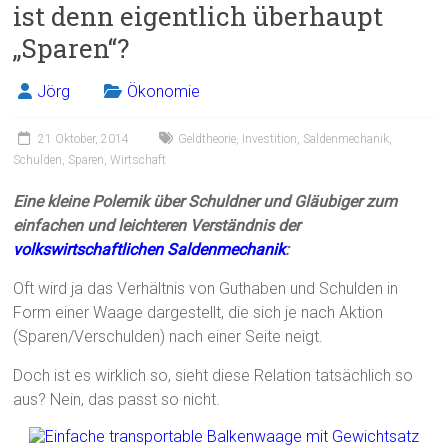
ist denn eigentlich überhaupt
o
„Sparen“?
ok
Jörg
Ökonomie
21 Oktober, 2014
Geldtheorie
,
Investition
,
Saldenmechanik
,
Schulden
,
Sparen
,
Wirtschaft
Eine kleine Polemik über Schuldner und Gläubiger zum
einfachen und leichteren Verständnis der
volkswirtschaftlichen Saldenmechanik
:
Oft wird ja das Verhältnis von Guthaben und Schulden in
Form einer Waage dargestellt, die sich je nach Aktion
(Sparen/Verschulden) nach einer Seite neigt.
Doch ist es wirklich so, sieht diese Relation tatsächlich so
aus? Nein, das passt so nicht.