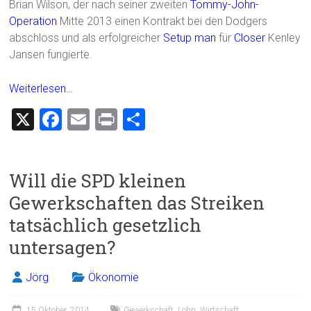
Brian Wilson, der nach seiner zweiten
Tommy-John-
Operation
Mitte 2013 einen Kontrakt bei den Dodgers
abschloss und als erfolgreicher
Setup man
für
Closer
Kenley
Jansen fungierte.
Weiterlesen…
X
F
E
Pr
T
a
m
in
eil
ce
ai
t
e
Will die SPD kleinen
b
l
n
Gewerkschaften das Streiken
o
tatsächlich gesetzlich
ok
untersagen?
Jörg
Ökonomie
15 Oktober, 2014
Gewerkschaft
,
Lohn
,
Wirtschaft