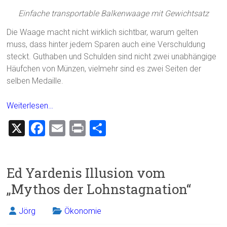
Einfache transportable Balkenwaage mit Gewichtsatz
Die Waage macht nicht wirklich sichtbar, warum gelten
muss, dass hinter jedem Sparen auch eine Verschuldung
steckt. Guthaben und Schulden sind nicht zwei unabhängige
Häufchen von Münzen, vielmehr sind es zwei Seiten der
selben Medaille.
Weiterlesen…
X
F
E
Pr
T
a
m
in
eil
ce
ai
t
e
Ed Yardenis Illusion vom
b
l
n
„Mythos der Lohnstagnation“
o
ok
Jörg
Ökonomie