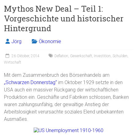
ce
ai
t
e
Mythos New Deal – Teil 1:
b
l
n
Vorgeschichte und historischer
o
Hintergrund
ok
Jörg
Ökonomie
26 Oktober, 2014
Deflation
,
Gewerkschaft
,
Investition
,
Schulden
,
Wirtschaft
Mit dem Zusammenbruch des Börsenhandels am
„Schwarzen Donnerstag“
im Oktober 1929 setzte in den
USA auch ein massiver Rückgang der wirtschaftlichen
Produktion ein. Geschäfte und Fabriken schlossen, Banken
waren zahlungsunfähig, der gewaltige Anstieg der
Arbeitslosigkeit verursachte soziales Elend unbekannten
Ausmaßes.