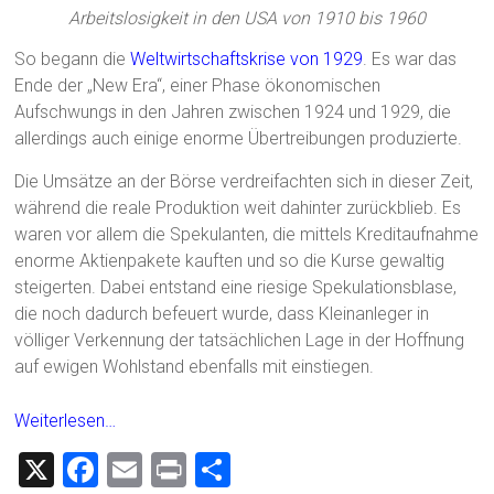
Arbeitslosigkeit in den USA von 1910 bis 1960
So begann die
Weltwirtschaftskrise von 1929
. Es war das
Ende der „New Era“, einer Phase ökonomischen
Aufschwungs in den Jahren zwischen 1924 und 1929, die
allerdings auch einige enorme Übertreibungen produzierte.
Die Umsätze an der Börse verdreifachten sich in dieser Zeit,
während die reale Produktion weit dahinter zurückblieb. Es
waren vor allem die Spekulanten, die mittels Kreditaufnahme
enorme Aktienpakete kauften und so die Kurse gewaltig
steigerten. Dabei entstand eine riesige Spekulationsblase,
die noch dadurch befeuert wurde, dass Kleinanleger in
völliger Verkennung der tatsächlichen Lage in der Hoffnung
auf ewigen Wohlstand ebenfalls mit einstiegen.
Weiterlesen…
X
F
E
Pr
T