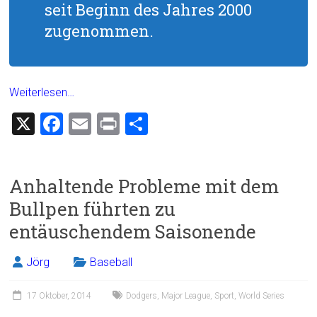
seit Beginn des Jahres 2000
zugenommen.
Weiterlesen…
X
F
E
Pr
T
a
m
in
eil
ce
ai
t
e
Anhaltende Probleme mit dem
b
l
n
Bullpen führten zu
o
entäuschendem Saisonende
ok
Jörg
Baseball
17 Oktober, 2014
Dodgers
,
Major League
,
Sport
,
World Series