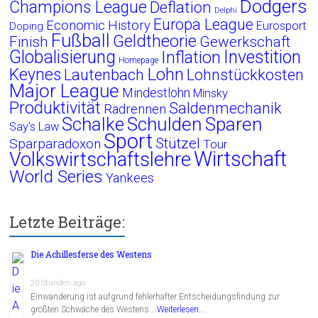
Dodgers
Champions League
Deflation
Delphi
Europa League
Economic History
Eurosport
Doping
Fußball
Geldtheorie
Finish
Gewerkschaft
Globalisierung
Investition
Inflation
Homepage
Lohn
Keynes
Lautenbach
Lohnstückkosten
Major League
Mindestlohn
Minsky
Produktivität
Saldenmechanik
Radrennen
Schalke
Schulden
Sparen
Say's Law
Sport
Stützel
Sparparadoxon
Tour
Wirtschaft
Volkswirtschaftslehre
World Series
Yankees
Letzte Beiträge:
Die Achillesferse des Westens
20 Stunden ago
Einwanderung ist aufgrund fehlerhafter Entscheidungsfindung zur
größten Schwäche des Westens …
Weiterlesen...