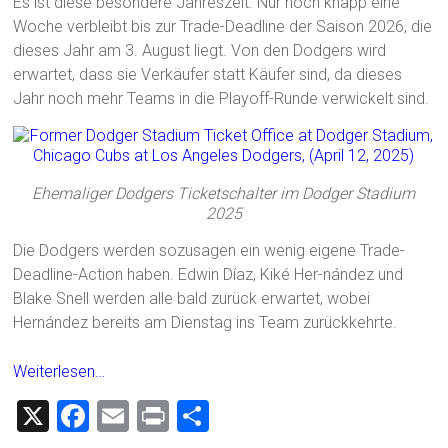
Es ist diese besondere Jahreszeit. Nur noch knapp eine
Woche verbleibt bis zur Trade-Deadline der Saison 2026, die
dieses Jahr am 3. August liegt. Von den Dodgers wird
erwartet, dass sie Verkäufer statt Käufer sind, da dieses
Jahr noch mehr Teams in die Playoff-Runde verwickelt sind.
Ehemaliger Dodgers Ticketschalter im Dodger Stadium
2025
Die Dodgers werden sozusagen ein wenig eigene Trade-
Deadline-Action haben. Edwin Díaz, Kiké Her-nández und
Blake Snell werden alle bald zurück erwartet, wobei
Hernández bereits am Dienstag ins Team zurückkehrte.
Weiterlesen…
X
F
E
Pr
T