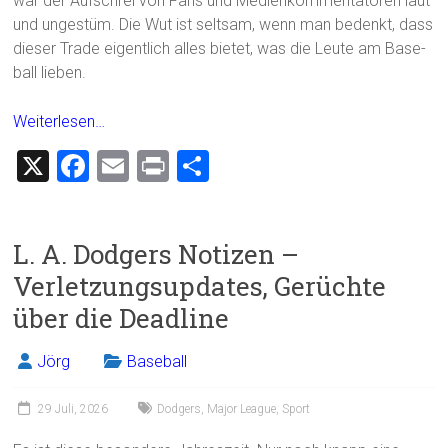
war der Aufschrei von Fans und Medienkommentatoren laut
und ungestüm. Die Wut ist seltsam, wenn man bedenkt, dass
dieser Trade eigentlich alles bietet, was die Leute am Base-
ball lieben.
Weiterlesen…
X
F
E
Pr
T
a
m
in
eil
ce
ai
t
e
L. A. Dodgers Notizen –
b
l
n
Verletzungsupdates, Gerüchte
o
über die Deadline
ok
Jörg
Baseball
29 Juli, 2026
Dodgers
,
Major League
,
Sport