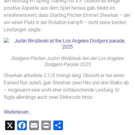
am Montag im Spring Training mit 4:3. Obwohl es einige
positive Aspekte aus dem Spiel heraus gab, bleibt es
erwähnenswert, dass Starting Pitcher Emmet Sheehan – der
um einen Platz in der Rotation kämpft – nicht seine besten
Leistungen zeigte.
Dodgers-Pitcher Justin Wrobleski bei der Los Angeles
Dodgers-Parade 2025
Sheehan arbeitete 2 1/3 Innings lang. Obwohl er nur einen
Earned Run zuließ, gab Sheehan zwei Hits und drei Walks ab
– insgesamt eine wohl eher enttäuschende Leistung. Er
fügte allerdings auch zwei Strikeouts hinzu.
Weiterlesen…
X
F
E
Pr
T