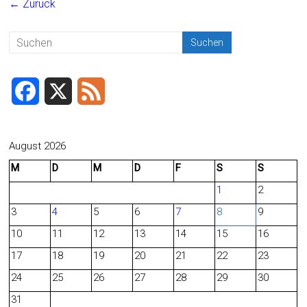
← Zurück
b
l
n
o
ok
F
X
F
a
e
c
e
August 2026
M
D
M
D
F
S
S
e
d
1
2
b
3
4
5
6
7
8
9
o
10
11
12
13
14
15
16
o
17
18
19
20
21
22
23
24
25
26
27
28
29
30
k
31