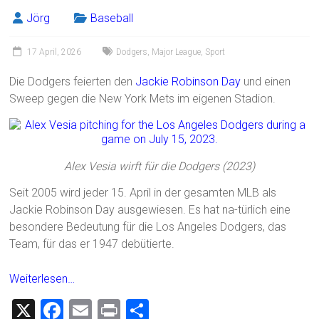
Jörg
Baseball
17 April, 2026
Dodgers
,
Major League
,
Sport
Die Dodgers feierten den
Jackie Robinson Day
und einen
Sweep gegen die New York Mets im eigenen Stadion.
Alex Vesia wirft für die Dodgers (2023)
Seit 2005 wird jeder 15. April in der gesamten MLB als
Jackie Robinson Day ausgewiesen. Es hat na-türlich eine
besondere Bedeutung für die Los Angeles Dodgers, das
Team, für das er 1947 debütierte.
Weiterlesen…
X
F
E
Pr
T