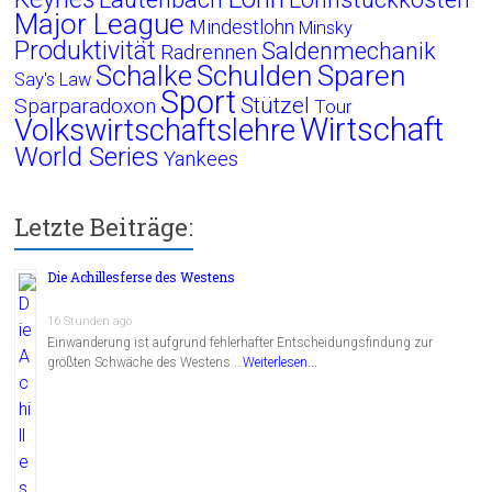
Major League
Mindestlohn
Minsky
Produktivität
Saldenmechanik
Radrennen
Schalke
Schulden
Sparen
Say's Law
Sport
Stützel
Sparparadoxon
Tour
Wirtschaft
Volkswirtschaftslehre
World Series
Yankees
Letzte Beiträge:
Die Achillesferse des Westens
16 Stunden ago
Einwanderung ist aufgrund fehlerhafter Entscheidungsfindung zur
größten Schwäche des Westens …
Weiterlesen...