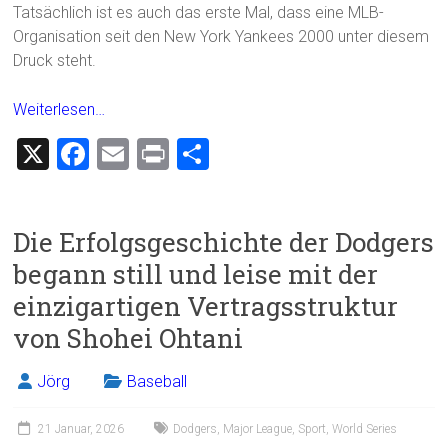
Tatsächlich ist es auch das erste Mal, dass eine MLB-
Organisation seit den New York Yankees 2000 unter diesem
Druck steht.
Weiterlesen…
X
F
E
Pr
T
a
m
in
eil
ce
ai
t
e
Die Erfolgsgeschichte der Dodgers
b
l
n
begann still und leise mit der
o
einzigartigen Vertragsstruktur
ok
von Shohei Ohtani
Jörg
Baseball
21 Januar, 2026
Dodgers
,
Major League
,
Sport
,
World Series