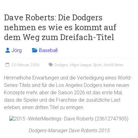
a
m
in
eil
ce
ai
t
e
Dave Roberts: Die Dodgers
b
l
n
nehmen es wie es kommt auf
o
dem Weg zum Dreifach-Titel
ok
Jörg
Baseball
20 Februar, 2026
Dodgers
,
Major League
,
Sport
,
World Series
Himmelhohe Erwartungen und die Verteidigung eines World-
Series-Titels sind für die Los Angeles Dodgers keine neuen
Konzepte mehr, aber die Saison 2026 ist das erste Mal,
dass die Spieler und die Franchise die zusätzliche Last
erleben, einen dritten Titel zu erringen.
Dodgers-Manager Dave Roberts 2015