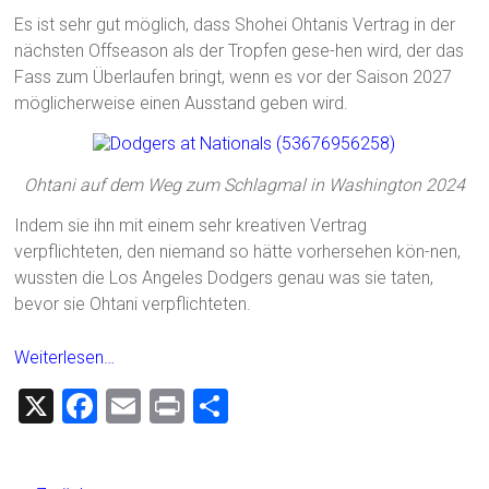
Es ist sehr gut möglich, dass Shohei Ohtanis Vertrag in der
nächsten Offseason als der Tropfen gese-hen wird, der das
Fass zum Überlaufen bringt, wenn es vor der Saison 2027
möglicherweise einen Ausstand geben wird.
Ohtani auf dem Weg zum Schlagmal in Washington 2024
Indem sie ihn mit einem sehr kreativen Vertrag
verpflichteten, den niemand so hätte vorhersehen kön-nen,
wussten die Los Angeles Dodgers genau was sie taten,
bevor sie Ohtani verpflichteten.
Weiterlesen…
X
F
E
Pr
T
a
m
in
eil
ce
ai
t
e