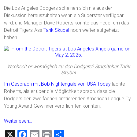
Die Los Angeles Dodgers scheinen sich nie aus der
Diskussion herauszuhalten wenn ein Superstar verfügbar
wird, und Manager Dave Roberts könnte das Feuer um das
Detroit Tigers-Ass
Tarik Skubal
noch weiter aufgeheizt
haben.
Wechselt er womöglich zu den Dodgers? Starpitcher Tarik
Skubal
Im Gespräch mit Bob Nightengale von USA Today
lachte
Roberts, als er über die Möglichkeit sprach, dass die
Dodgers den zweifachen amtierenden American League Cy
Young Award-Gewinner verpflich-ten könnten.
Weiterlesen…
X
F
E
Pr
T