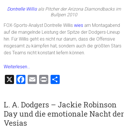
Dontrelle Willis
als Pitcher der Arizona Diamondbacks im
Bullpen 2010
FOX-Sports-Analyst Dontrelle Willis
wies
am Montagabend
auf die mangelnde Leistung der Spitze der Dodgers-Lineup
hin. Für Willis geht es nicht nur darum, dass die Offensive
insgesamt zu kämpfen hat, sondern auch die größten Stars
des Teams nicht konstant liefern können.
Weiterlesen…
X
F
E
Pr
T
a
m
in
eil
ce
ai
t
e
L. A. Dodgers – Jackie Robinson
b
l
n
Day und die emotionale Nacht der
o
Vesias
ok