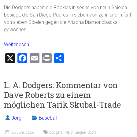
Die Dodgers haben die Rockies in sechs von neun Spielen
besiegt, die San Diego Padres in sieben von zehn und in fünf
von sieben Spielen gegen die Arizona Diamondbacks
gewonnen.
Weiterlesen…
X
F
E
Pr
T
a
m
in
eil
ce
ai
t
e
L. A. Dodgers: Kommentar von
b
l
n
Dave Roberts zu einem
o
möglichen Tarik Skubal-Trade
ok
Jörg
Baseball
25 Juni, 2026
Dodgers
,
Major League
,
Sport