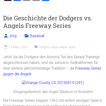
a
m
in
eil
ce
ai
t
e
Die Geschichte der Dodgers vs.
b
l
n
Angels Freeway Series
o
ok
Jörg
Baseball
23 März, 2026
Dodgers
,
Major League
,
Sport
Jetzt, da die Dodgers den Arizona-Teil des Spring Trainings
abgeschlossen haben, sind sie zurück in Südkalifornien für
eine weitere jahrzehntelange Tradition – die
Freeway Series
gegen die Angels
.
Eingangsbereich des Angel Stadium in Anaheim
Die Freeway Series begann 1962 mit einem einzigen Spiel in