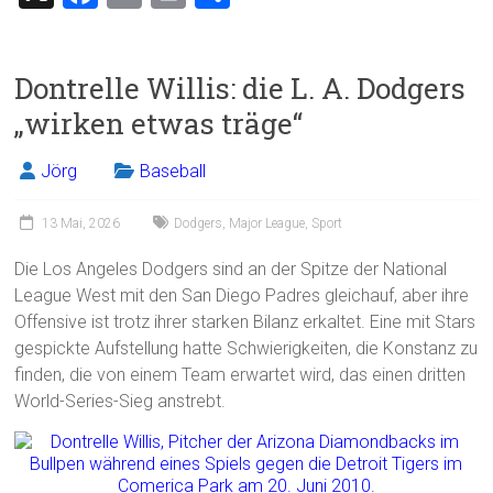
a
m
in
eil
ce
ai
t
e
Dontrelle Willis: die L. A. Dodgers
b
l
n
„wirken etwas träge“
o
ok
Jörg
Baseball
13 Mai, 2026
Dodgers
,
Major League
,
Sport
Die Los Angeles Dodgers sind an der Spitze der National
League West mit den San Diego Padres gleichauf, aber ihre
Offensive ist trotz ihrer starken Bilanz erkaltet. Eine mit Stars
gespickte Aufstellung hatte Schwierigkeiten, die Konstanz zu
finden, die von einem Team erwartet wird, das einen dritten
World-Series-Sieg anstrebt.