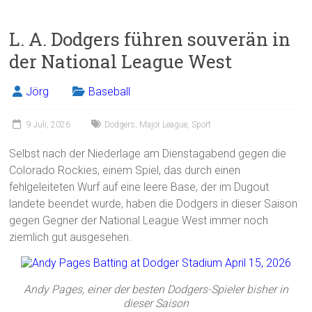
a
m
in
eil
ce
ai
t
e
L. A. Dodgers führen souverän in
b
l
n
der National League West
o
ok
Jörg
Baseball
9 Juli, 2026
Dodgers
,
Major League
,
Sport
Selbst nach der Niederlage am Dienstagabend gegen die
Colorado Rockies, einem Spiel, das durch einen
fehlgeleiteten Wurf auf eine leere Base, der im Dugout
landete beendet wurde, haben die Dodgers in dieser Saison
gegen Gegner der National League West immer noch
ziemlich gut ausgesehen.
Andy Pages, einer der besten Dodgers-Spieler bisher in
dieser Saison