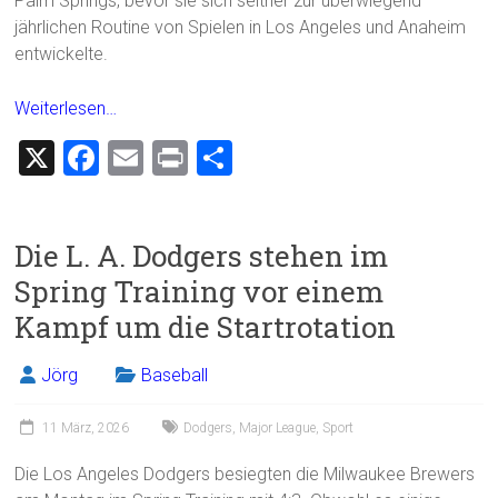
Palm Springs, bevor sie sich seither zur überwiegend
jährlichen Routine von Spielen in Los Angeles und Anaheim
entwickelte.
Weiterlesen…
X
F
E
Pr
T
a
m
in
eil
ce
ai
t
e
Die L. A. Dodgers stehen im
b
l
n
Spring Training vor einem
o
Kampf um die Startrotation
ok
Jörg
Baseball
11 März, 2026
Dodgers
,
Major League
,
Sport
Die Los Angeles Dodgers besiegten die Milwaukee Brewers