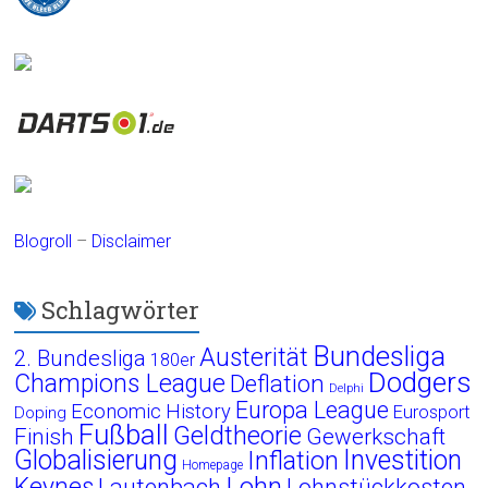
Blogroll
–
Disclaimer
Schlagwörter
Bundesliga
Austerität
2. Bundesliga
180er
Dodgers
Champions League
Deflation
Delphi
Europa League
Economic History
Eurosport
Doping
Fußball
Geldtheorie
Finish
Gewerkschaft
Globalisierung
Investition
Inflation
Homepage
Lohn
Keynes
Lautenbach
Lohnstückkosten