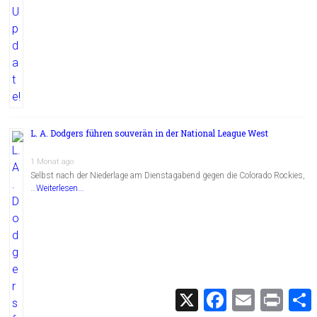
L. A. Dodgers führen souverän in der National League West
1 Monat ago
Selbst nach der Niederlage am Dienstagabend gegen die Colorado Rockies,
…
Weiterlesen...
X
F
E
P
a
m
r
c
a
i
i