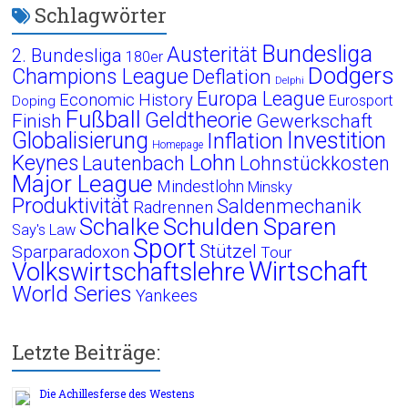
Schlagwörter
Bundesliga
Austerität
2. Bundesliga
180er
Dodgers
Champions League
Deflation
Delphi
Europa League
Economic History
Eurosport
Doping
Fußball
Geldtheorie
Finish
Gewerkschaft
Globalisierung
Investition
Inflation
Homepage
Lohn
Keynes
Lautenbach
Lohnstückkosten
Major League
Mindestlohn
Minsky
Produktivität
Saldenmechanik
Radrennen
Schalke
Schulden
Sparen
Say's Law
Sport
Stützel
Sparparadoxon
Tour
Wirtschaft
Volkswirtschaftslehre
World Series
Yankees
Letzte Beiträge:
Die Achillesferse des Westens