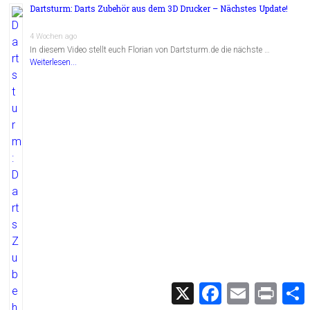
Dartsturm: Darts Zubehör aus dem 3D Drucker – Nächstes Update!
4 Wochen ago
In diesem Video stellt euch Florian von Dartsturm.de die nächste …
Weiterlesen...
X
F
E
P
a
m
r
c
a
i
i