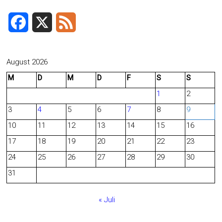
F
X
F
a
e
c
e
August 2026
M
D
M
D
F
S
S
e
d
1
2
b
3
4
5
6
7
8
9
o
10
11
12
13
14
15
16
o
17
18
19
20
21
22
23
24
25
26
27
28
29
30
k
31
« Juli