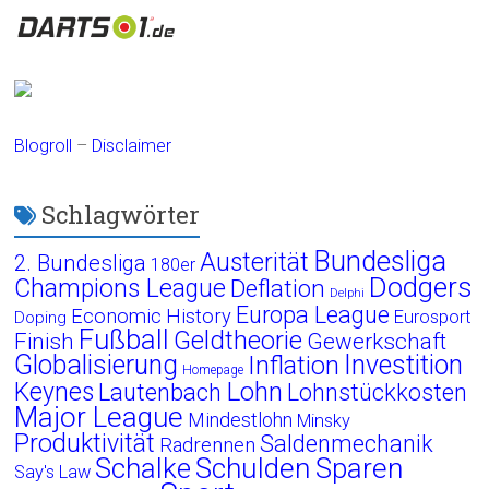
Blogroll
–
Disclaimer
Schlagwörter
Bundesliga
Austerität
2. Bundesliga
180er
Dodgers
Champions League
Deflation
Delphi
Europa League
Economic History
Eurosport
Doping
Fußball
Geldtheorie
Finish
Gewerkschaft
Globalisierung
Investition
Inflation
Homepage
Lohn
Keynes
Lautenbach
Lohnstückkosten
Major League
Mindestlohn
Minsky
Produktivität
Saldenmechanik
Radrennen
Schalke
Schulden
Sparen
Say's Law