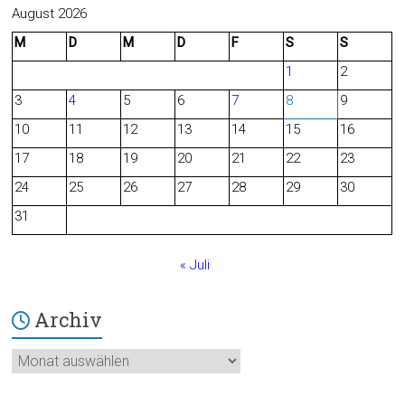
c
e
August 2026
M
D
M
D
F
S
S
e
d
1
2
b
3
4
5
6
7
8
9
o
10
11
12
13
14
15
16
o
17
18
19
20
21
22
23
24
25
26
27
28
29
30
k
31
« Juli
Archiv
Archiv