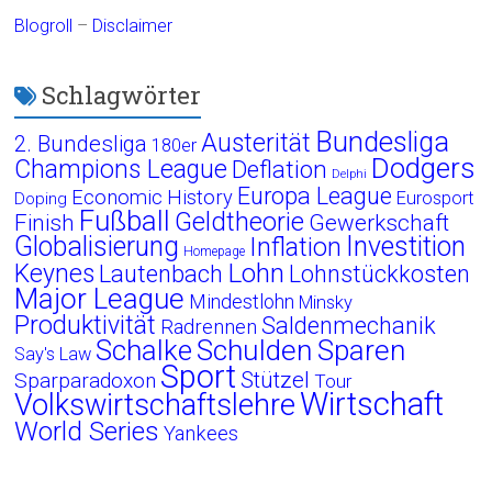
Blogroll
–
Disclaimer
Schlagwörter
Bundesliga
Austerität
2. Bundesliga
180er
Dodgers
Champions League
Deflation
Delphi
Europa League
Economic History
Eurosport
Doping
Fußball
Geldtheorie
Finish
Gewerkschaft
Globalisierung
Investition
Inflation
Homepage
Lohn
Keynes
Lautenbach
Lohnstückkosten
Major League
Mindestlohn
Minsky
Produktivität
Saldenmechanik
Radrennen
Schalke
Schulden
Sparen
Say's Law
Sport
Stützel
Sparparadoxon
Tour
Wirtschaft
Volkswirtschaftslehre
World Series
Yankees