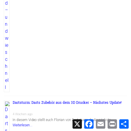
Dartsturm: Darts Zubehör aus dem 3D Drucker – Nächstes Update!
4 Wochen ago
In diesem Video stellt euch Florian von Dartsturm.de die nächste …
X
F
E
P
Weiterlesen...
a
m
r
c
a
i
i