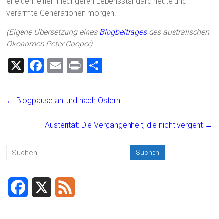
erleiden: einen niedrigeren Lebensstandard heute und
verarmte Generationen morgen.
(Eigene Übersetzung eines
Blogbeitrages
des australischen
Ökonomen Peter Cooper)
X
F
E
Pr
T
a
m
in
eil
ce
ai
t
e
←
Blogpause an und nach Ostern
b
l
n
o
Austerität: Die Vergangenheit, die nicht vergeht
→
ok
F
X
F
a
e