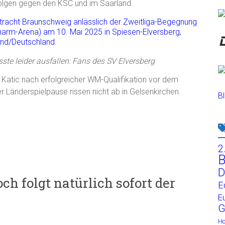
folgen gegen den KSC und im Saarland.
ste leider ausfallen: Fans des SV Elversberg
, Katic nach erfolgreicher WM-Qualifikation vor dem
 Länderspielpause rissen nicht ab in Gelsenkirchen.
Bl
2
B
D
h folgt natürlich sofort der
E
E
G
H