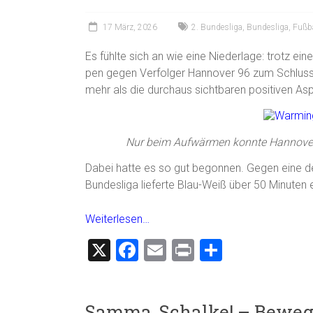
17 März, 2026
2. Bundesliga
,
Bundesliga
,
Fußba
Es fühlte sich an wie eine Niederlage: trotz ei
pen gegen Verfolger Hannover 96 zum Schlus
mehr als die durchaus sichtbaren positiven As
Nur beim Aufwärmen konnte Hannover 
Dabei hatte es so gut begonnen. Gegen eine de
Bundesliga lieferte Blau-Weiß über 50 Minuten 
Weiterlesen…
X
F
E
Pr
T
a
m
in
eil
ce
ai
t
e
Samma, Schalke! – Bewe