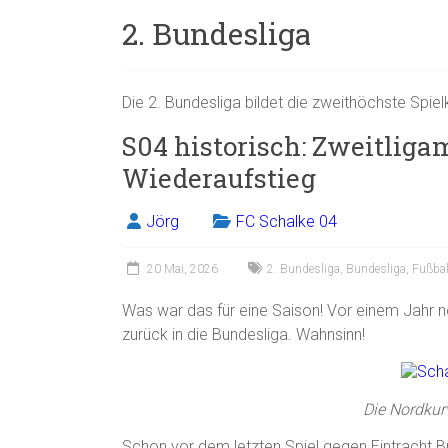
2. Bundesliga
Die 2. Bundesliga bildet die zweithöchste Spie
S04 historisch: Zweitliga
Wiederaufstieg
Jörg
FC Schalke 04
20 Mai, 2026
2. Bundesliga
,
Bundesliga
,
Fußbal
Was war das für eine Saison! Vor einem Jahr no
zurück in die Bundesliga. Wahnsinn!
Die Nordkurv
Schon vor dem letzten Spiel gegen Eintracht Br