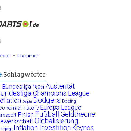
ogroll
–
Disclaimer
Schlagwörter
Austerität
. Bundesliga
180er
undesliga
Champions League
Dodgers
eflation
Doping
Delphi
Europa League
conomic History
Fußball
Geldtheorie
Finish
urosport
Globalisierung
ewerkschaft
Investition
Inflation
Keynes
omepage