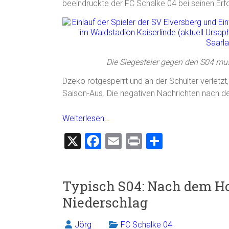
beeindruckte der FC Schalke 04 bei seinen Er
Die Siegesfeier gegen den S04 mus
Dzeko rotgesperrt und an der Schulter verletzt
Saison-Aus. Die negativen Nachrichten nach der
Weiterlesen…
X
F
E
Pr
T
a
m
in
eil
ce
ai
t
e
Typisch S04: Nach dem Hoc
b
l
n
Niederschlag
o
ok
Jörg
FC Schalke 04