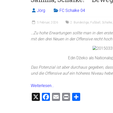
b
l
n
o
Jörg
FC Schalke 04
ok
5 Februar, 2026
2. Bundesliga
,
Fußball
,
Schalke
…Zu hohe Erwartungen sollte man in den ersten 
mit den drei Neuen in der Offensive recht hoch 
Edin Džeko als Nationals
Das Potenzial ist aber durchaus gegeben, dass 
und die Offensive auf ein höheres Niveau hebe
Weiterlesen…
X
F
E
Pr
T
a
m
in
eil
ce
ai
t
e