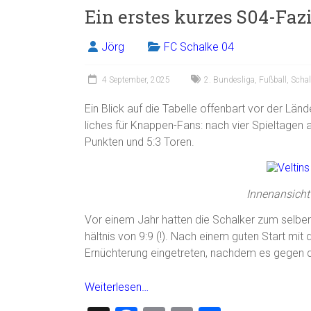
Ein erstes kurzes S04-Faz
b
l
n
o
Jörg
FC Schalke 04
ok
4 September, 2025
2. Bundesliga
,
Fußball
,
Schal
Ein Blick auf die Tabelle offenbart vor der 
liches für Knappen-Fans: nach vier Spieltagen 
Punkten und 5:3 Toren.
Innenansicht
Vor einem Jahr hatten die Schalker zum selben 
hältnis von 9:9 (!). Nach einem guten Start m
Ernüchterung eingetreten, nachdem es gegen d
Weiterlesen…