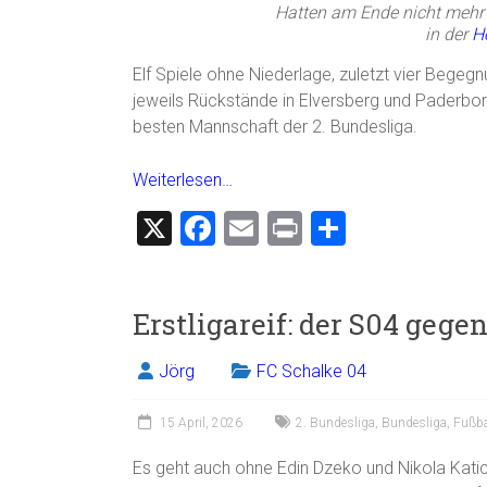
Hatten am Ende nicht mehr 
in der
H
Elf Spiele ohne Niederlage, zuletzt vier Beg
jeweils Rückstände in Elversberg und Paderborn 
besten Mannschaft der 2. Bundesliga.
Weiterlesen…
X
F
E
Pr
T
a
m
in
eil
ce
ai
t
e
Erstligareif: der S04 gege
b
l
n
o
Jörg
FC Schalke 04
ok
15 April, 2026
2. Bundesliga
,
Bundesliga
,
Fußba
Es geht auch ohne Edin Dzeko und Nikola Katic