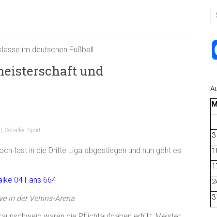
lklasse im deutschen Fußball.
meisterschaft und
A
l
,
Schalke
,
Sport
3
ch fast in die Dritte Liga abgestiegen und nun geht es
1
1
2
3
e in der Veltins-Arena
aunschweig waren die Pflichtaufgaben erfüllt: Meister