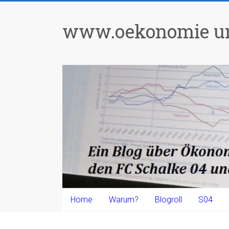
Zum
Inhalt
www.oekonomie un
springen
Home
Warum?
Blogroll
S04