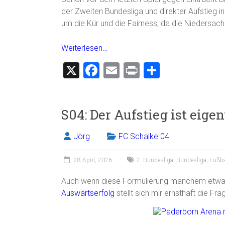
der Zweiten Bundesliga und direkter Aufstieg i
um die Kür und die Fairness, da die Niedersac
Weiterlesen…
X
F
E
Pr
T
a
m
in
eil
ce
ai
t
e
S04: Der Aufstieg ist eige
b
l
n
o
Jörg
FC Schalke 04
ok
28 April, 2026
2. Bundesliga
,
Bundesliga
,
Fußba
Auch wenn diese Formulierung manchem etwa
Auswärtserfolg
stellt sich mir ernsthaft die Fr