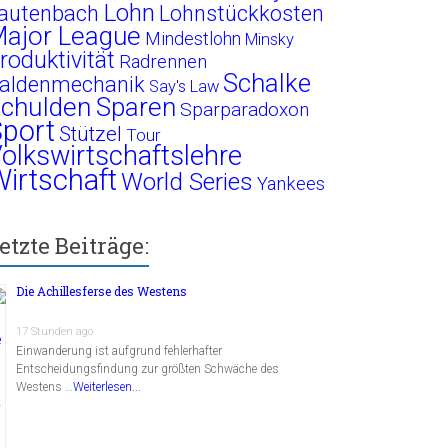
Lohn
autenbach
Lohnstückkosten
ajor League
Mindestlohn
Minsky
roduktivität
Radrennen
Schalke
aldenmechanik
Say's Law
chulden
Sparen
Sparparadoxon
port
Stützel
Tour
olkswirtschaftslehre
irtschaft
World Series
Yankees
etzte Beiträge:
Die Achillesferse des Westens
17 Stunden ago
Einwanderung ist aufgrund fehlerhafter
Entscheidungsfindung zur größten Schwäche des
Westens …
Weiterlesen...