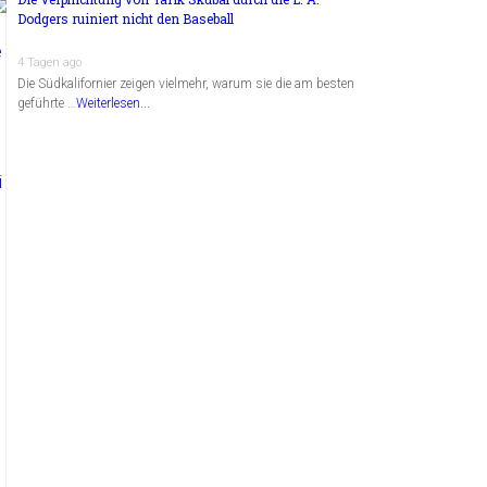
Dodgers ruiniert nicht den Baseball
4 Tagen ago
Die Südkalifornier zeigen vielmehr, warum sie die am besten
geführte …
Weiterlesen...