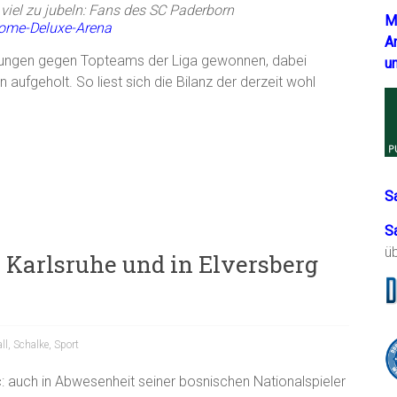
viel zu jubeln: Fans des SC Paderborn
M
ome-Deluxe-Arena
A
egnungen gegen Topteams der Liga gewonnen, dabei
u
aufgeholt. So liest sich die Bilanz der derzeit wohl
S
S
ü
n Karlsruhe und in Elversberg
ll
,
Schalke
,
Sport
: auch in Abwesenheit seiner bosnischen Nationalspieler