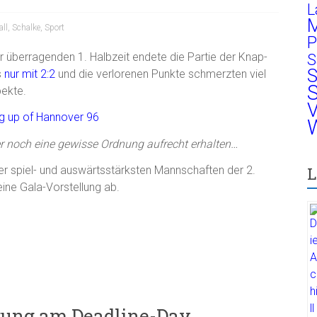
L
M
ll
,
Schalke
,
Sport
P
ner überragenden 1. Halbzeit endete die Partie der Knap-
S
S
s
nur mit 2:2
und die verlorenen Punkte schmerzten viel
S
pekte.
V
W
noch eine gewisse Ordnung aufrecht erhalten…
r spiel- und auswärtsstärksten Mannschaften der 2.
L
eine Gala-Vorstellung ab.
gung am Deadline-Day