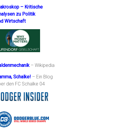
akroskop – Kritische
nalysen zu Politik
nd Wirtschaft
aldenmechanik
– Wikipedia
amma, Schalke!
– Ein Blog
ber den FC Schalke 04