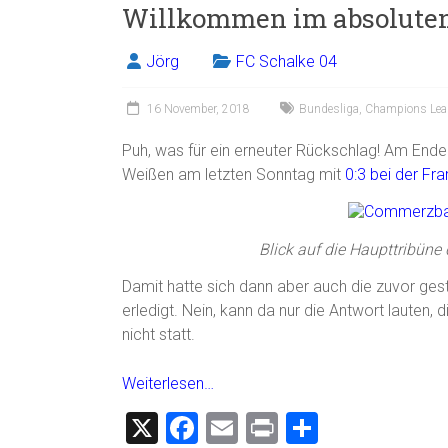
Willkommen im absoluten 
b
l
n
o
Jörg
FC Schalke 04
ok
16 November, 2018
Bundesliga
,
Champions Lea
Puh, was für ein erneuter Rückschlag! Am Ende 
Weißen am letzten Sonntag mit
0:3 bei der Fra
Blick auf die Haupttribüne
Damit hatte sich dann aber auch die zuvor gest
erledigt. Nein, kann da nur die Antwort lauten,
nicht statt.
Weiterlesen…
X
F
E
Pr
T