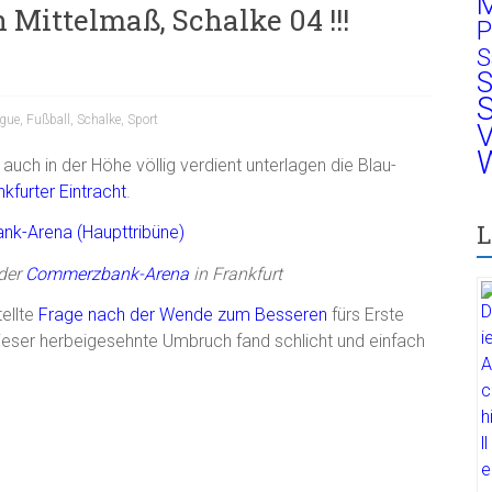
M
Mittelmaß, Schalke 04 !!!
P
S
S
S
gue
,
Fußball
,
Schalke
,
Sport
V
W
auch in der Höhe völlig verdient unterlagen die Blau-
nkfurter Eintracht
.
L
 der
Commerzbank-Arena
in Frankfurt
ellte
Frage nach der Wende zum Besseren
fürs Erste
 dieser herbeigesehnte Umbruch fand schlicht und einfach