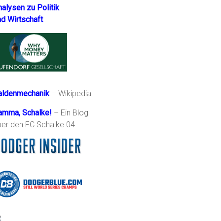
nalysen zu Politik
nd Wirtschaft
aldenmechanik
– Wikipedia
amma, Schalke!
– Ein Blog
ber den FC Schalke 04