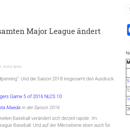
esamten Major League ändert
N
t
,
World Series
ullpenning“. Und die Saison 2018 insgesamt den Ausdruck
5
1
1
nta Maeda
in der Saison 2016
2
ellen Baseball verändert sich derzeit rapide. Im
League Baseball. Und auf der Mikroebene eben auch für