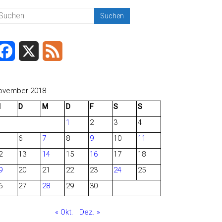
F
X
F
a
e
c
e
ovember 2018
M
D
M
D
F
S
S
e
d
1
2
3
4
b
6
7
8
9
10
11
o
2
13
14
15
16
17
18
o
9
20
21
22
23
24
25
6
27
28
29
30
k
« Okt.
Dez. »