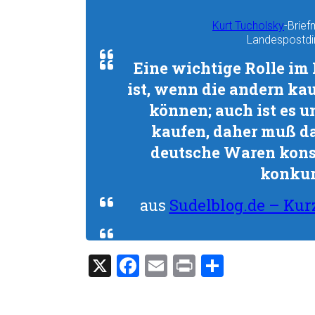
Kurt Tucholsky
-Brie
Landespostdir
Eine wichtige Rolle im 
ist, wenn die andern kau
können; auch ist es u
kaufen, daher muß da
deutsche Waren konsu
konkur
aus
Sudelblog.de – Kur
X
F
E
Pr
T
a
m
in
eil
ce
ai
t
e