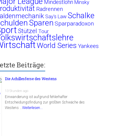
ajor League
Mindestlohn
Minsky
roduktivität
Radrennen
Schalke
aldenmechanik
Say's Law
chulden
Sparen
Sparparadoxon
port
Stützel
Tour
olkswirtschaftslehre
irtschaft
World Series
Yankees
etzte Beiträge:
Die Achillesferse des Westens
13 Stunden ago
Einwanderung ist aufgrund fehlerhafter
Entscheidungsfindung zur größten Schwäche des
Westens …
Weiterlesen...