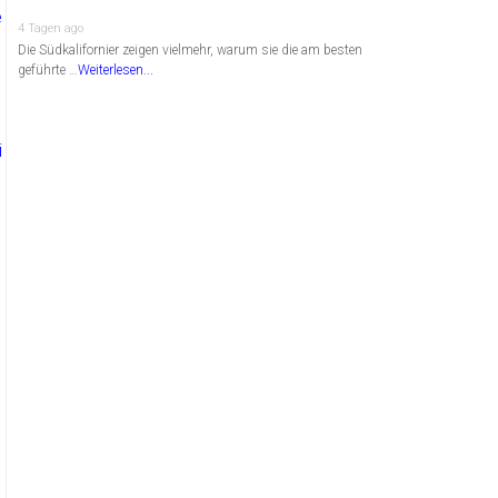
4 Tagen ago
Die Südkalifornier zeigen vielmehr, warum sie die am besten
geführte …
Weiterlesen...