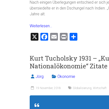
Nach einigen Überlegungen entschied er sich je
übersiedelte er in den Dschungel nach Indien. 
Jahre alt.
Weiterlesen…
X
F
E
Pr
T
a
m
in
eil
ce
ai
t
e
Kurt Tucholsky 1931 – „Ku
b
l
n
Nationalökonomie“ Zitate 
o
ok
Jörg
Ökonomie
19 November, 2018
Globalisierung
,
Wirtschaft