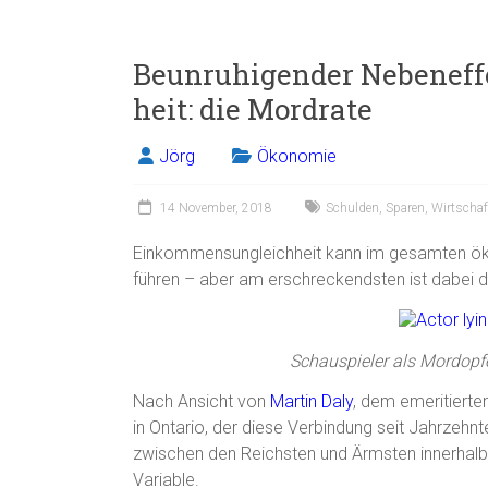
a
m
in
eil
ce
ai
t
e
Beunruhigender Nebeneff
b
l
n
heit: die Mordrate
o
ok
Jörg
Ökonomie
14 November, 2018
Schulden
,
Sparen
,
Wirtschaf
Einkommensungleichheit kann im gesamten ö
führen – aber am erschreckendsten ist dabei 
Schauspieler als Mordopf
Nach Ansicht von
Martin Daly
, dem emeritierte
in Ontario, der diese Verbindung seit Jahrzehnte
zwischen den Reichsten und Ärmsten innerhalb 
Variable.