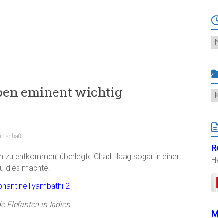
Ar
iben eminent wichtig
K
irtschaft
R
 zu entkommen, überlegte Chad Haag sogar in einer
H
au dies machte.
e Elefanten in Indien
M