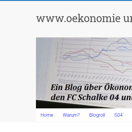
Zum
Inhalt
www.oekonomie un
springen
Home
Warum?
Blogroll
S04