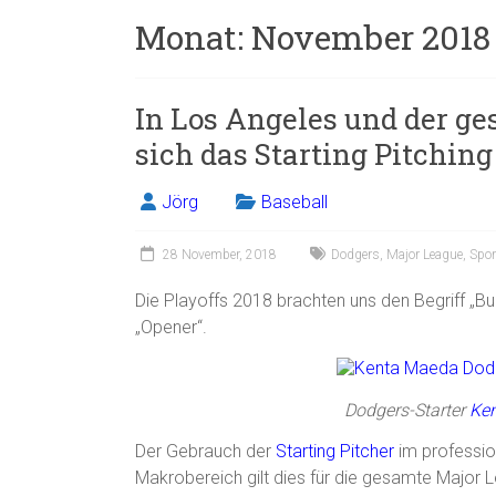
Monat:
November 2018
In Los Angeles und der g
sich das Starting Pitching
Jörg
Baseball
28 November, 2018
Dodgers
,
Major League
,
Spor
Die Playoffs 2018 brachten uns den Begriff „B
„Opener“.
Dodgers-Starter
Ke
Der Gebrauch der
Starting Pitcher
im profession
Makrobereich gilt dies für die gesamte Major 