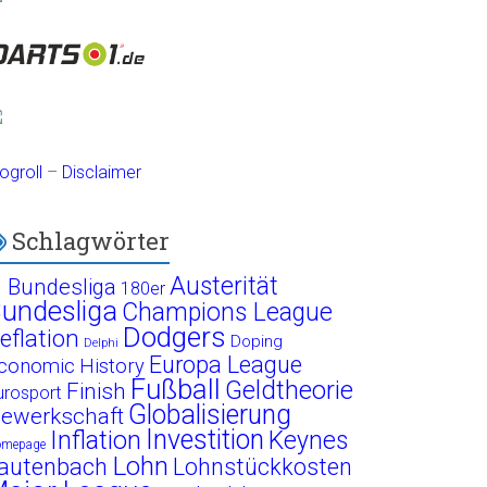
ogroll
–
Disclaimer
Schlagwörter
Austerität
. Bundesliga
180er
undesliga
Champions League
Dodgers
eflation
Doping
Delphi
Europa League
conomic History
Fußball
Geldtheorie
Finish
urosport
Globalisierung
ewerkschaft
Investition
Inflation
Keynes
omepage
Lohn
autenbach
Lohnstückkosten