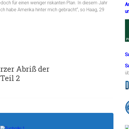
doch für einen weniger riskanten Plan. In diesem Jahr
A
„Ich habe Amerika hinter mich gebracht“, so Haag, 29
u
S
S
rzer Abriß der
ü
Teil 2