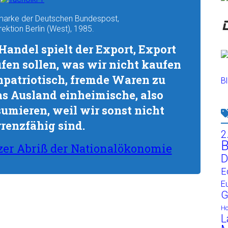
fmarke der Deutschen Bundespost,
ektion Berlin (West), 1985.
Handel spielt der Export, Export
fen sollen, was wir nicht kaufen
npatriotisch, fremde Waren zu
Bl
s Ausland einheimische, also
mieren, weil wir sonst nicht
renzfähig sind.
2
B
zer Abriß der Nationalökonomie
D
E
E
G
H
L