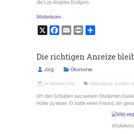
die Los Angeles Dodgers.
Weiterlesen…
X
F
E
Pr
T
a
m
in
eil
ce
ai
t
e
Die richtigen Anreize ble
b
l
n
o
Jörg
Ökonomie
ok
24 November, 2018
Globalisierung
,
Schulden
,
W
Um den Schulden aus seinem Studenten-Dasein
Höhle zu leben. Er hatte einen Freund, der gen
Wildlebend