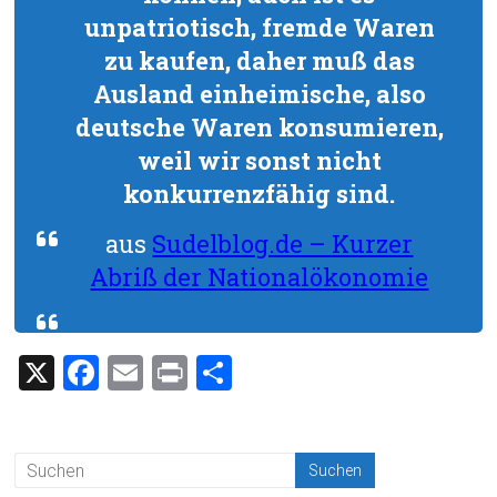
unpatriotisch, fremde Waren
zu kaufen, daher muß das
Ausland einheimische, also
deutsche Waren konsumieren,
weil wir sonst nicht
konkurrenzfähig sind.
aus
Sudelblog.de – Kurzer
Abriß der Nationalökonomie
X
F
E
Pr
T
a
m
in
eil
ce
ai
t
e
b
l
n