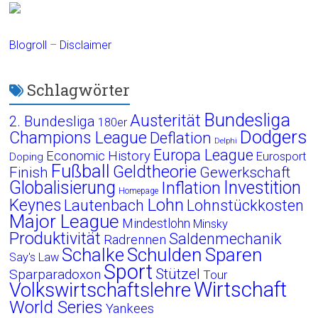
Blogroll
–
Disclaimer
Schlagwörter
Bundesliga
Austerität
2. Bundesliga
180er
Dodgers
Champions League
Deflation
Delphi
Europa League
Economic History
Eurosport
Doping
Fußball
Geldtheorie
Finish
Gewerkschaft
Globalisierung
Investition
Inflation
Homepage
Lohn
Keynes
Lautenbach
Lohnstückkosten
Major League
Mindestlohn
Minsky
Produktivität
Saldenmechanik
Radrennen
Schalke
Schulden
Sparen
Say's Law
Sport
Stützel
Sparparadoxon
Tour
Wirtschaft
Volkswirtschaftslehre
World Series
Yankees