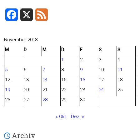
o
ok
F
X
F
a
e
c
e
November 2018
M
D
M
D
F
S
S
e
d
1
2
3
4
b
5
6
7
8
9
10
11
o
12
13
14
15
16
17
18
o
19
20
21
22
23
24
25
26
27
28
29
30
k
« Okt.
Dez. »
Archiv