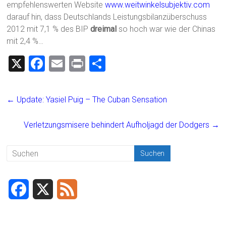
empfehlenswerten Website
www.weitwinkelsubjektiv.com
darauf hin, dass Deutschlands Leistungsbilanzüberschuss
2012 mit 7,1 % des BIP
dreimal
so hoch war wie der Chinas
mit 2,4 %…
X
F
E
Pr
T
a
m
in
eil
ce
ai
t
e
←
Update: Yasiel Puig – The Cuban Sensation
b
l
n
o
Verletzungsmisere behindert Aufholjagd der Dodgers
→
ok
F
X
F
a
e