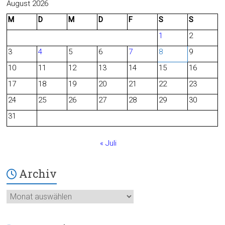
c
e
August 2026
M
D
M
D
F
S
S
e
d
1
2
b
3
4
5
6
7
8
9
o
10
11
12
13
14
15
16
o
17
18
19
20
21
22
23
24
25
26
27
28
29
30
k
31
« Juli
Archiv
Archiv