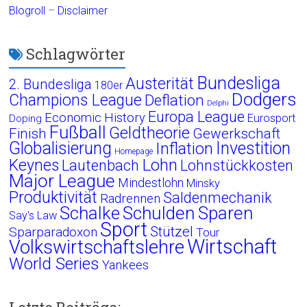
Blogroll
–
Disclaimer
Schlagwörter
Bundesliga
Austerität
2. Bundesliga
180er
Dodgers
Champions League
Deflation
Delphi
Europa League
Economic History
Eurosport
Doping
Fußball
Geldtheorie
Finish
Gewerkschaft
Globalisierung
Investition
Inflation
Homepage
Lohn
Keynes
Lautenbach
Lohnstückkosten
Major League
Mindestlohn
Minsky
Produktivität
Saldenmechanik
Radrennen
Schalke
Schulden
Sparen
Say's Law
Sport
Stützel
Sparparadoxon
Tour
Wirtschaft
Volkswirtschaftslehre
World Series
Yankees