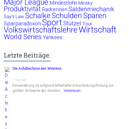
Major League
Mindestlohn
Minsky
Produktivität
Saldenmechanik
Radrennen
Schalke
Schulden
Sparen
Say's Law
Sport
Stützel
Sparparadoxon
Tour
Wirtschaft
Volkswirtschaftslehre
World Series
Yankees
Letzte Beiträge:
Die Achillesferse des Westens
1 Tag ago
Einwanderung ist aufgrund fehlerhafter Entscheidungsfindung zur
größten Schwäche des Westens …
Weiterlesen...