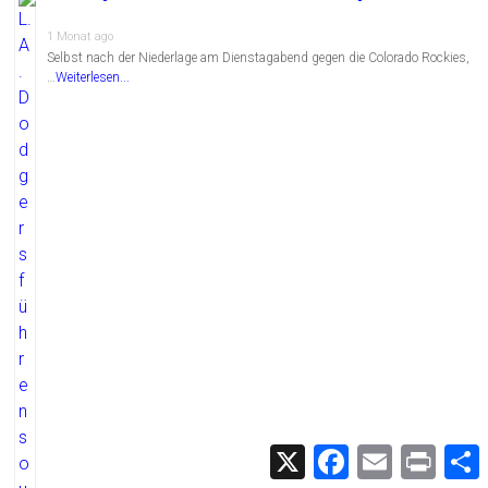
1 Monat ago
Selbst nach der Niederlage am Dienstagabend gegen die Colorado Rockies,
…
Weiterlesen...
X
F
E
P
a
m
r
c
a
i
i