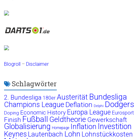
Blogroll
–
Disclaimer
Schlagwörter
Bundesliga
Austerität
2. Bundesliga
180er
Dodgers
Champions League
Deflation
Delphi
Europa League
Economic History
Eurosport
Doping
Fußball
Geldtheorie
Finish
Gewerkschaft
Globalisierung
Investition
Inflation
Homepage
Lohn
Keynes
Lautenbach
Lohnstückkosten