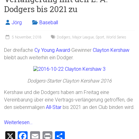
Dodgers bis 2021 zu
Jörg
Baseball
5 November, 2018
Dodgers
,
Major League
,
Sport
,
World Series
Der dreifache
Cy Young Award
-Gewinner
Clayton Kershaw
bleibt auch weiterhin ein Dodger.
Dodgers-Starter Clayton Kershaw 2016
Kershaw und die Dodgers haben am Freitag eine
Vereinbarung über eine Vertrags-verlängerung getroffen, die
den siebenmaligen
All-Star
bis 2021 an den Club binden wird.
Weiterlesen…
X
F
E
Pr
T