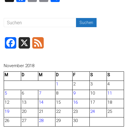
a
m
in
eil
ce
ai
t
e
b
l
n
o
ok
F
X
F
a
e
c
e
November 2018
M
D
M
D
F
S
S
e
d
1
2
3
4
b
5
6
7
8
9
10
11
o
12
13
14
15
16
17
18
o
19
20
21
22
23
24
25
26
27
28
29
30
k