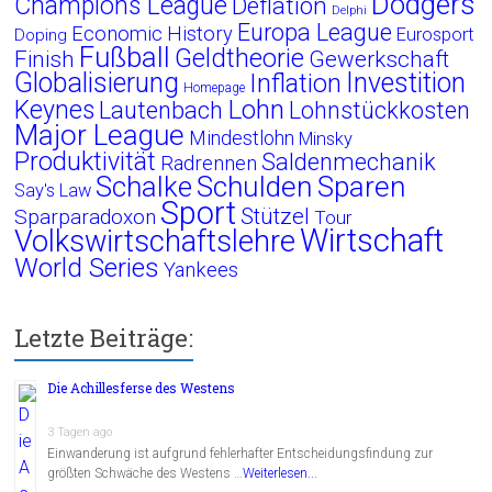
Dodgers
Champions League
Deflation
Delphi
Europa League
Economic History
Eurosport
Doping
Fußball
Geldtheorie
Finish
Gewerkschaft
Globalisierung
Investition
Inflation
Homepage
Lohn
Keynes
Lautenbach
Lohnstückkosten
Major League
Mindestlohn
Minsky
Produktivität
Saldenmechanik
Radrennen
Schalke
Schulden
Sparen
Say's Law
Sport
Stützel
Sparparadoxon
Tour
Wirtschaft
Volkswirtschaftslehre
World Series
Yankees
Letzte Beiträge:
Die Achillesferse des Westens
3 Tagen ago
Einwanderung ist aufgrund fehlerhafter Entscheidungsfindung zur
größten Schwäche des Westens …
Weiterlesen...