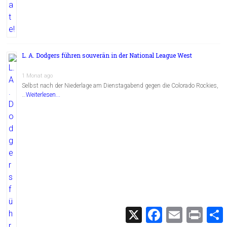
L. A. Dodgers führen souverän in der National League West
1 Monat ago
Selbst nach der Niederlage am Dienstagabend gegen die Colorado Rockies,
…
Weiterlesen...
X
F
E
P
a
m
r
c
a
i
i