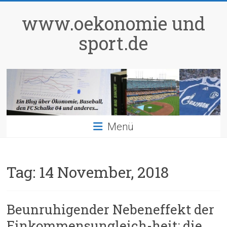
Zum
Inhalt
www.oekonomie und
springen
sport.de
Menü
Tag:
14 November, 2018
Beunruhigender Nebeneffekt der
Einkommensungleich-heit: die