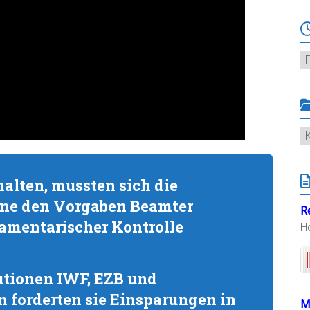
Ar
K
halten, mussten sich die
one den Vorgaben Beamter
R
rlamentarischer Kontrolle
H
tutionen IWF, EZB und
 forderten sie Einsparungen in
M