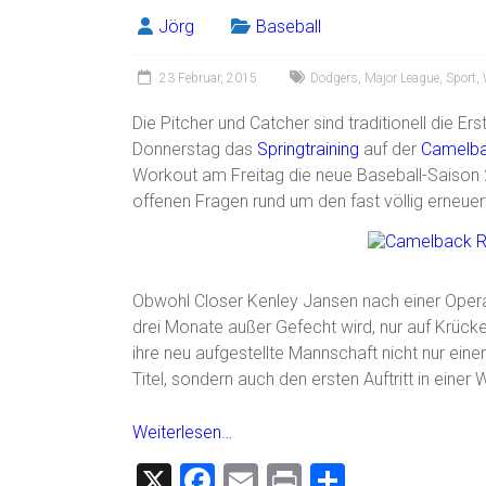
o
Jörg
Baseball
ok
23 Februar, 2015
Dodgers
,
Major League
,
Sport
,
Die Pitcher und Catcher sind traditionell die 
Donnerstag das
Springtraining
auf der
Camelba
Workout am Freitag die neue Baseball-Saison 2
offenen Fragen rund um den fast völlig erneue
Obwohl Closer Kenley Jansen nach einer Operati
drei Monate außer Gefecht wird, nur auf Krücke
ihre neu aufgestellte Mannschaft nicht nur eine
Titel, sondern auch den ersten Auftritt in einer
Weiterlesen…
X
F
E
Pr
T