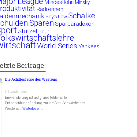
ajor League
Mindestlohn
Minsky
roduktivität
Radrennen
Schalke
aldenmechanik
Say's Law
chulden
Sparen
Sparparadoxon
port
Stützel
Tour
olkswirtschaftslehre
irtschaft
World Series
Yankees
etzte Beiträge:
Die Achillesferse des Westens
8 Stunden ago
Einwanderung ist aufgrund fehlerhafter
Entscheidungsfindung zur größten Schwäche des
Westens …
Weiterlesen...