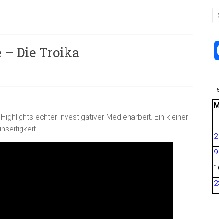
 – Die Troika
F
ghlights echter investigativer Medienarbeit. Ein kleiner
inseitigkeit…
2
9
1
2