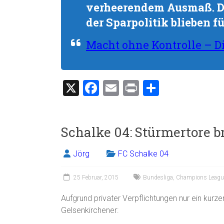
verheerendem Ausmaß. D
der Sparpolitik blieben fü
Macht ohne Kontrolle – D
X
F
E
Pr
T
a
m
in
eil
ce
ai
t
e
Schalke 04: Stürmertore b
b
l
n
o
Jörg
FC Schalke 04
ok
25 Februar, 2015
Bundesliga
,
Champions Leagu
Aufgrund privater Verpflichtungen nur ein kurz
Gelsenkirchener: