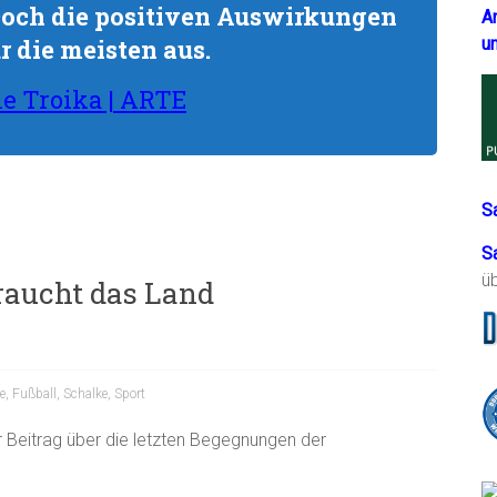
och die positiven Auswirkungen
A
u
r die meisten aus.
ie Troika | ARTE
S
S
ü
raucht das Land
e
,
Fußball
,
Schalke
,
Sport
er Beitrag über die letzten Begegnungen der