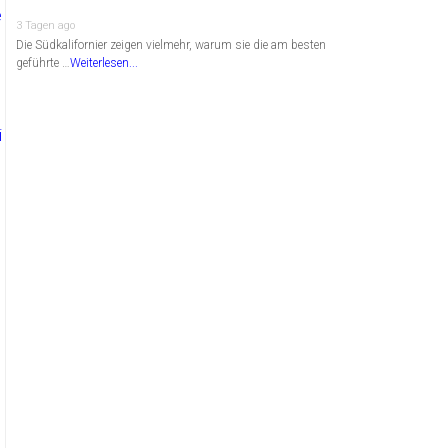
3 Tagen ago
Die Südkalifornier zeigen vielmehr, warum sie die am besten
geführte …
Weiterlesen...