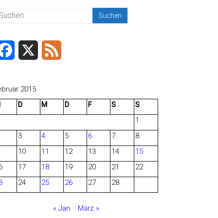
F
X
F
a
e
c
e
ebruar 2015
M
D
M
D
F
S
S
e
d
1
b
3
4
5
6
7
8
o
10
11
12
13
14
15
o
6
17
18
19
20
21
22
3
24
25
26
27
28
k
« Jan.
März »