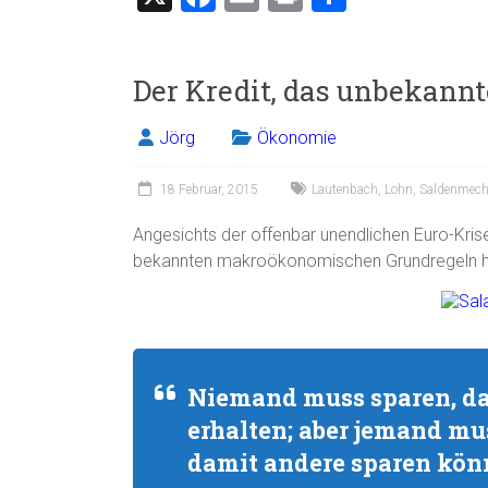
a
m
in
eil
ce
ai
t
e
Der Kredit, das unbekann
b
l
n
o
Jörg
Ökonomie
ok
18 Februar, 2015
Lautenbach
,
Lohn
,
Saldenmech
Angesichts der offenbar unendlichen Euro-Krise
bekannten makroökonomischen Grundregeln h
Niemand muss sparen, da
erhalten; aber jemand mu
damit andere sparen kön