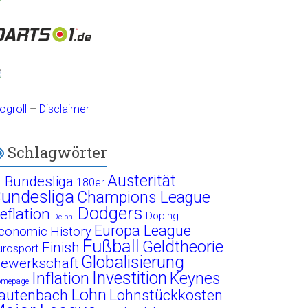
ogroll
–
Disclaimer
Schlagwörter
Austerität
. Bundesliga
180er
undesliga
Champions League
Dodgers
eflation
Doping
Delphi
Europa League
conomic History
Fußball
Geldtheorie
Finish
urosport
Globalisierung
ewerkschaft
Investition
Inflation
Keynes
omepage
Lohn
autenbach
Lohnstückkosten