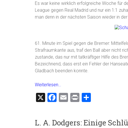
Es war keine wirklich erfolgreiche Woche für de
League gegen Real Madrid und nur ein 1:1 zuh
man denn in der nächsten Saison wieder in der 
61. Minute im Spiel gegen die Bremer: Mittelf
Strafraumkante aus, traf den Ball aber nicht ri
zustande, das nur mit tatkräftiger Hilfe des B
Bezeichnend, dass erst ein Fehler der Hanseat
Gladbach beenden konnte.
Weiterlesen…
X
F
E
Pr
T
a
m
in
eil
ce
ai
t
e
L. A. Dodgers: Einige Schl
b
l
n