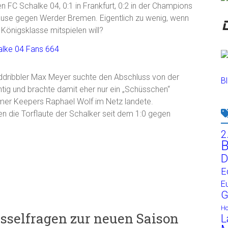
n FC Schalke 04, 0:1 in Frankfurt, 0:2 in der Champions
ause gegen Werder Bremen. Eigentlich zu wenig, wenn
Königsklasse mitspielen will?
elddribbler Max Meyer suchte den Abschluss von der
Bl
chtig und brachte damit eher nur ein „Schüsschen“
remer Keepers Raphael Wolf im Netz landete.
en die Torflaute der Schalker seit dem 1:0 gegen
2
B
D
E
E
G
H
üsselfragen zur neuen Saison
L