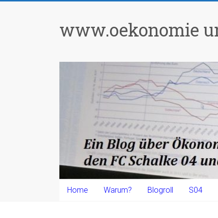
Zum
Inhalt
www.oekonomie un
springen
Home
Warum?
Blogroll
S04