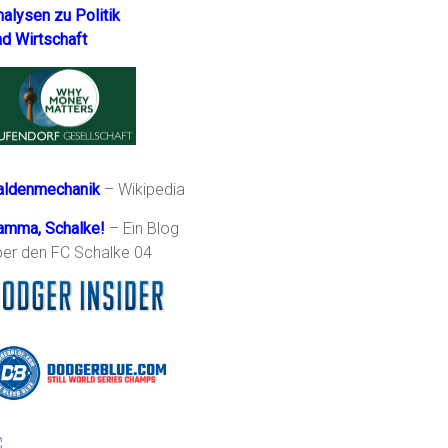
nalysen zu Politik
nd Wirtschaft
aldenmechanik
– Wikipedia
amma, Schalke!
– Ein Blog
ber den FC Schalke 04