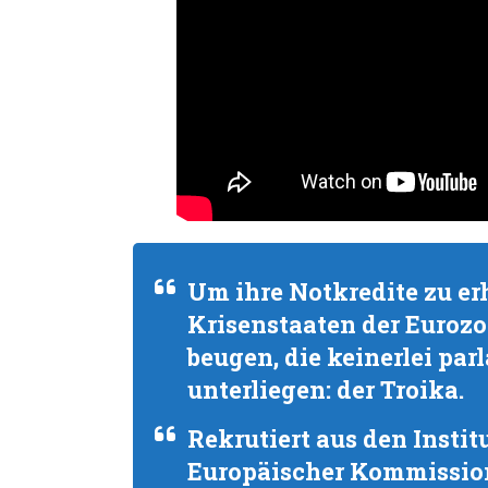
Um ihre Notkredite zu er
Krisenstaaten der Euroz
beugen, die keinerlei pa
unterliegen: der Troika.
Rekrutiert aus den Insti
Europäischer Kommission