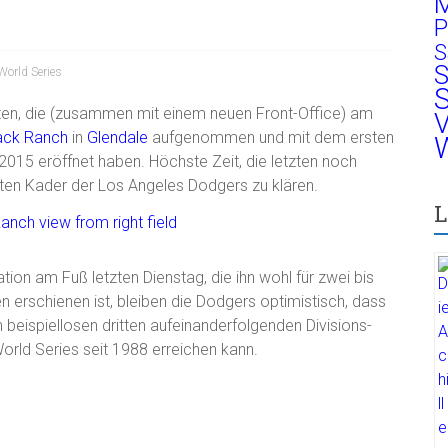
M
P
S
S
World Series
S
Ersten, die (zusammen mit einem neuen Front-Office) am
V
ck Ranch
in
Glendale
aufgenommen und mit dem ersten
W
015 eröffnet haben. Höchste Zeit, die letzten noch
rten Kader der Los Angeles Dodgers zu klären.
L
on am Fuß letzten Dienstag, die ihn wohl für zwei bis
n erschienen ist, bleiben die Dodgers optimistisch, dass
n beispiellosen dritten aufeinanderfolgenden Divisions-
 World Series seit 1988 erreichen kann.