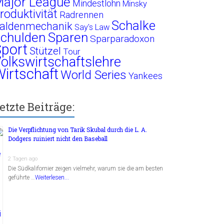
ajor League
Mindestlohn
Minsky
roduktivität
Radrennen
Schalke
aldenmechanik
Say's Law
chulden
Sparen
Sparparadoxon
port
Stützel
Tour
olkswirtschaftslehre
irtschaft
World Series
Yankees
etzte Beiträge:
Die Verpflichtung von Tarik Skubal durch die L. A.
Dodgers ruiniert nicht den Baseball
2 Tagen ago
Die Südkalifornier zeigen vielmehr, warum sie die am besten
geführte …
Weiterlesen...