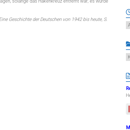
 tragen, solange das Hakenkreuz entfernt war; es wurde
ine Geschichte der Deutschen von 1942 bis heute, S.
Ar
K
R
H
M