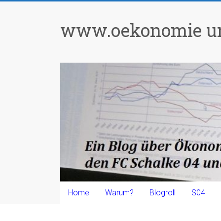
Zum
Inhalt
www.oekonomie un
springen
Home
Warum?
Blogroll
S04