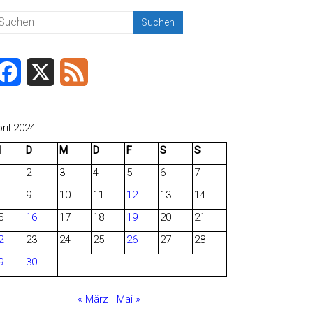
F
X
F
a
e
c
e
ril 2024
M
D
M
D
F
S
S
e
d
2
3
4
5
6
7
b
9
10
11
12
13
14
o
5
16
17
18
19
20
21
o
2
23
24
25
26
27
28
9
30
k
« März
Mai »