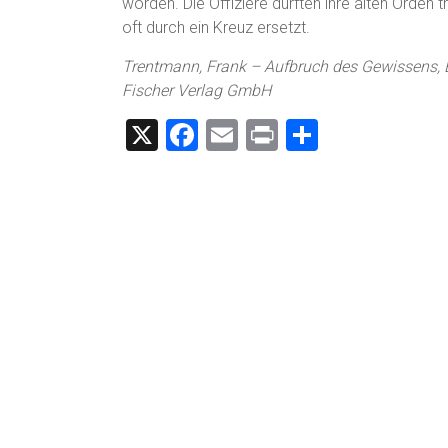
worden. Die Offiziere durften ihre alten Orden
oft durch ein Kreuz ersetzt.
Trentmann, Frank – Aufbruch des Gewissens, E
Fischer Verlag GmbH
X
F
E
Pr
T
a
m
in
eil
ce
ai
t
e
b
l
n
o
ok