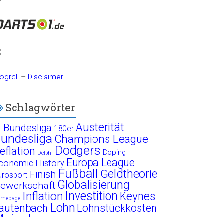
ogroll
–
Disclaimer
Schlagwörter
Austerität
. Bundesliga
180er
undesliga
Champions League
Dodgers
eflation
Doping
Delphi
Europa League
conomic History
Fußball
Geldtheorie
Finish
urosport
Globalisierung
ewerkschaft
Investition
Inflation
Keynes
omepage
Lohn
autenbach
Lohnstückkosten