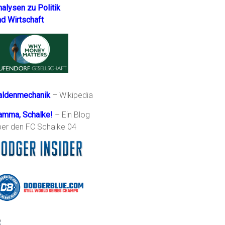
nalysen zu Politik
nd Wirtschaft
aldenmechanik
– Wikipedia
amma, Schalke!
– Ein Blog
ber den FC Schalke 04