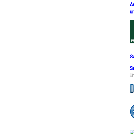
A
u
S
S
ü