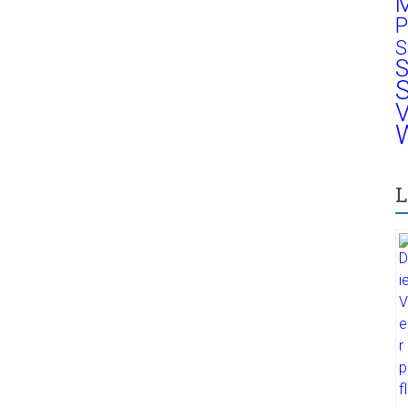
M
P
S
S
S
V
W
L