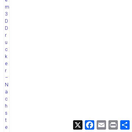
X
F
E
P
a
m
r
c
a
i
i