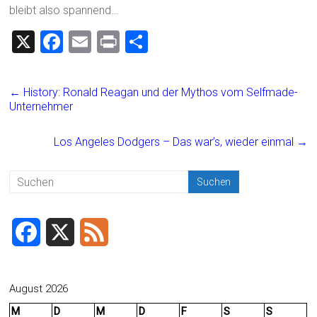
bleibt also spannend…
X
F
E
Pr
T
a
m
in
eil
ce
ai
t
e
←
History: Ronald Reagan und der Mythos vom Selfmade-
b
l
n
Unternehmer
o
Los Angeles Dodgers – Das war’s, wieder einmal
→
ok
F
X
F
a
e
c
e
August 2026
M
D
M
D
F
S
S
e
d