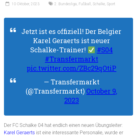
10 Oktober, 2023
2. Bundesliga
,
Fußball
,
Schalke
,
Sport
Jetzt ist es offiziell! Der Belgier
Karel Geraerts ist neuer
Schalke-Trainer!
#S04
#Transfermarkt
pic.twitter.com/ZBc29qOtiP
— Transfermarkt
(@Transfermarkt)
October 9,
2023
Der FC Schalke 04 hat endlich einen neuen Übungsleiter:
Karel Geraerts
ist eine interessante Personalie, wurde er