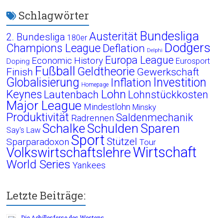
Schlagwörter
Bundesliga
Austerität
2. Bundesliga
180er
Dodgers
Champions League
Deflation
Delphi
Europa League
Economic History
Eurosport
Doping
Fußball
Geldtheorie
Finish
Gewerkschaft
Globalisierung
Investition
Inflation
Homepage
Lohn
Keynes
Lautenbach
Lohnstückkosten
Major League
Mindestlohn
Minsky
Produktivität
Saldenmechanik
Radrennen
Schalke
Schulden
Sparen
Say's Law
Sport
Stützel
Sparparadoxon
Tour
Wirtschaft
Volkswirtschaftslehre
World Series
Yankees
Letzte Beiträge:
Die Achillesferse des Westens