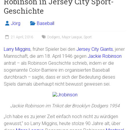
Robinson in Jersey City Sport-
o
Geschichte
ok
Jörg
Baseball
21 April, 2016
Dodgers
,
Major League
,
Sport
Larry Miggins
, früher Spieler bei den
Jersey City Giants
, jener
Mannschaft, die am 18. April 1946 gegen
Jackie Robinson
antrat – als Robinson Geschichte schrieb, indem er die
sogenannte Color-Barriere im organisierten Baseball
durchbrach – sagte, dass er sich der Bedeutung dieses
Spiels damals überhaupt nicht bewusst gewesen sei.
Jackie Robinson im Trikot der Brooklyn Dodgers 1954
„Ich habe es zu jener Zeit einfach noch nicht zu würdigen
gewusst,“ so Larry Miggins, heute stolze 90 Jahre alt, über