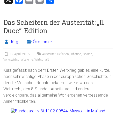
a
m
in
eil
ce
ai
t
e
Das Scheitern der Austerität: „Il
b
l
n
Duce“-Edition
o
ok
Jörg
Ökonomie
12 April, 2016
Austerität
,
Deflation
,
Inflation
,
Sparen
,
Volkswirtschaftslehre
,
Wirtschaft
Kurz gefasst: nach dem Ersten Weltkrieg gab es eine kurze,
aber sehr wichtige Phase in der europäischen Geschichte, in
der die Menschen Rechte bekamen wie etwa das
Wahlrecht, den 8-Stunden-Arbeitstag und andere
vergleichbare, das allgemeine Wohlergehen verbessernde
Annehmlichkeiten.