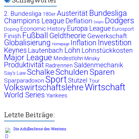
Bundesliga
Austerität
2. Bundesliga
180er
Dodgers
Champions League
Deflation
Delphi
Europa League
Economic History
Eurosport
Doping
Fußball
Geldtheorie
Finish
Gewerkschaft
Globalisierung
Investition
Inflation
Homepage
Lohn
Keynes
Lautenbach
Lohnstückkosten
Major League
Mindestlohn
Minsky
Produktivität
Saldenmechanik
Radrennen
Schalke
Schulden
Sparen
Say's Law
Sport
Stützel
Sparparadoxon
Tour
Wirtschaft
Volkswirtschaftslehre
World Series
Yankees
Letzte Beiträge:
Die Achillesferse des Westens