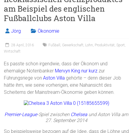
am Beispiel des englischen
Fußballclubs Aston Villa
Jörg
Ökonomie
28 April, 2016
Fußball
,
Gewerkschaft
,
Lohn
,
Produktivität
,
Sport
,
Wirtschaft
Es passte schon irgendwie, dass der Ökonom und
ehemalige Notenbanker
Mervyn King
nur kurz
zur
Führungsriege von
Aston Villa
gehörte – denn dieser Job
hätte ihm, wie seine vorherigen, eine Nahansicht des
Scheiterns der Mainstream-Ökonomie geben können.
Premier-League
-Spiel zwischen
Chelsea
und Aston Villa am
27. September 2014
So beispielsweise bezogen auf die Idee, dass die Löhne und