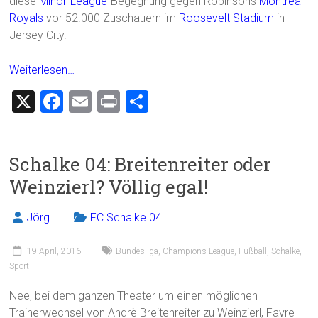
diese
Minor-League
-Begegnung gegen Robinsons
Montreal
Royals
vor 52.000 Zuschauern im
Roosevelt Stadium
in
Jersey City.
Weiterlesen…
X
F
E
Pr
T
a
m
in
eil
ce
ai
t
e
Schalke 04: Breitenreiter oder
b
l
n
Weinzierl? Völlig egal!
o
ok
Jörg
FC Schalke 04
19 April, 2016
Bundesliga
,
Champions League
,
Fußball
,
Schalke
,
Sport
Nee, bei dem ganzen Theater um einen möglichen
Trainerwechsel von Andrè Breitenreiter zu Weinzierl, Favre