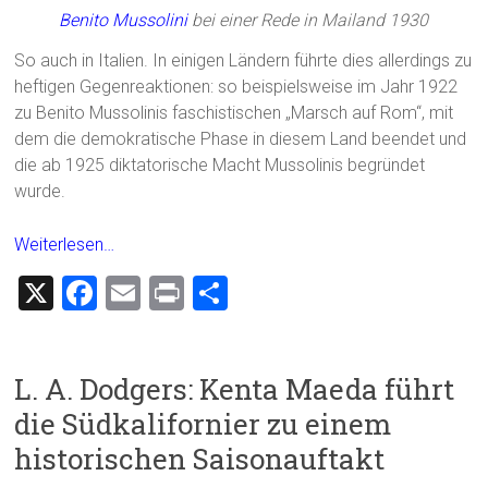
Benito Mussolini
bei einer Rede in Mailand 1930
So auch in Italien. In einigen Ländern führte dies allerdings zu
heftigen Gegenreaktionen: so beispielsweise im Jahr 1922
zu Benito Mussolinis faschistischen „Marsch auf Rom“, mit
dem die demokratische Phase in diesem Land beendet und
die ab 1925 diktatorische Macht Mussolinis begründet
wurde.
Weiterlesen…
X
F
E
Pr
T
a
m
in
eil
ce
ai
t
e
L. A. Dodgers: Kenta Maeda führt
b
l
n
die Südkalifornier zu einem
o
historischen Saisonauftakt
ok