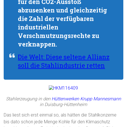
für den CO2-Ausstoß
abzusenken und gleichzeitig
die Zahl der verfügbaren
industriellen
Verschmutzungsrechte zu
verknappen.
Die Welt: Diese seltene Allianz
soll die Stahlindustrie retten
Stahlerzeugung in den
Hüttenwerken Krupp Mannesmann
in Duisburg-Hüttenheim
Das liest sich erst einmal so, als hätten die Stahlkonzerne
bis dato schon jede Menge Kohle für den Klimaschutz