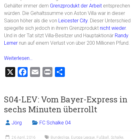
Gehälter immer dem
Grenzprodukt der Arbeit
entsprechen
würden. Die Gehaltssumme von Aston Villa war in dieser
Saison höher als die von
Leicester City
. Dieser Unterschied
spiegelte sich jedoch in ihrem Grenzprodukt
nicht wieder
.
Und in der Tat sitzt Villa-Besitzer und Hauptaktionär
Randy
Lerner
nun auf einem Verlust von über 200 Millionen Pfund.
Weiterlesen…
X
F
E
Pr
T
a
m
in
eil
ce
ai
t
e
S04-LEV: Vom Bayer-Express in
b
l
n
sechs Minuten überrollt
o
ok
Jörg
FC Schalke 04
26 April, 2016
Bundesliga
,
Europa League
,
Fußball
,
Schalke
,