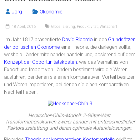
o
ok
Jörg
Ökonomie
18 April, 2016
Globalisierung
,
Produktivität
,
Wirtschaft
Im Jahr 1817 präsentierte
David Ricardo
in den
Grundsätzen
der politischen Ökonomie
eine Theorie, die darlegen sollte,
weshalb Länder miteinander handeln und, basierend auf dem
Konzept der Opportunitätskosten
, wie das Verhältnis von
Export und Import von Ländern bestimmt wird die Waren
ausführen, bei denen sie einen komparativen Vorteil besitzen
und Waren importieren, bei denen sie einen komparativen
Nachteil haben.
Heckscher-Ohlin-Modell: 2-Güter-Welt.
Transformationskurven zweier Länder mit unterschiedlicher
Faktorausstattung und deren optimale Autarkielösungen.
Ricardos
Theorie der komparativen Kostenvorteile
erklärte