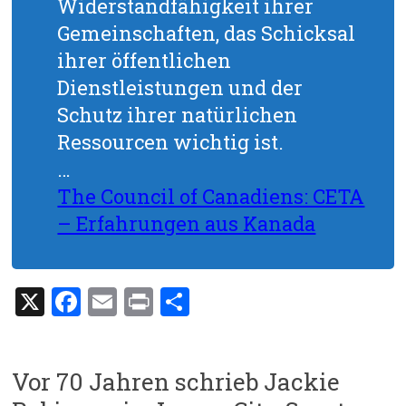
Widerstandfähigkeit ihrer
Gemeinschaften, das Schicksal
ihrer öffentlichen
Dienstleistungen und der
Schutz ihrer natürlichen
Ressourcen wichtig ist.
…
The Council of Canadiens: CETA
– Erfahrungen aus Kanada
X
F
E
Pr
T
a
m
in
eil
ce
ai
t
e
Vor 70 Jahren schrieb Jackie
b
l
n