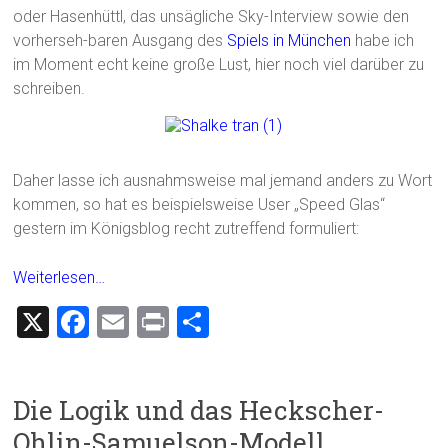
oder Hasenhüttl, das unsägliche Sky-Interview sowie den
vorherseh-baren Ausgang des
Spiels in München
habe ich
im Moment echt keine große Lust, hier noch viel darüber zu
schreiben.
Daher lasse ich ausnahmsweise mal jemand anders zu Wort
kommen, so hat es beispielsweise User „Speed Glas“
gestern im Königsblog recht zutreffend formuliert:
Weiterlesen…
X
F
E
Pr
T
a
m
in
eil
ce
ai
t
e
Die Logik und das Heckscher-
b
l
n
Ohlin-Samuelson-Modell