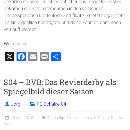
bezahlen müssen. Es ist jedoch eher das Gegenteil. Bisher
bekamen die Stahlunternehmen in den vorherigen
Handelsperioden kostenlose Zertifikate. Zuletzt sogar mehr,
als sie eigentlich benötigten, und diese konnten dann noch
verkauft werden.
Weiterlesen…
X
F
E
Pr
T
a
m
in
eil
ce
ai
t
e
S04 – BVB: Das Revierderby als
b
l
n
Spiegelbild dieser Saison
o
ok
Jörg
FC Schalke 04
13 April, 2016
Bundesliga
,
Champions League
,
Fußball
,
Schalke
,
Sport