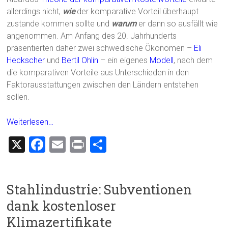
allerdings nicht,
wie
der komparative Vorteil überhaupt
zustande kommen sollte und
warum
er dann so ausfällt wie
angenommen. Am Anfang des 20. Jahrhunderts
präsentierten daher zwei schwedische Ökonomen –
Eli
Heckscher
und
Bertil Ohlin
– ein eigenes
Modell
, nach dem
die komparativen Vorteile aus Unterschieden in den
Faktorausstattungen zwischen den Ländern entstehen
sollen.
Weiterlesen…
X
F
E
Pr
T
a
m
in
eil
ce
ai
t
e
Stahlindustrie: Subventionen
b
l
n
dank kostenloser
o
Klimazertifikate
ok