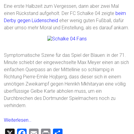
Eine erste Halbzeit zum Vergessen, dann aber zwei Mal
einen Rückstand aufgeholt. Der FC Schalke 04 zeigte
beim
Derby gegen Lüdenscheid
eher wenig guten Fußball, dafür
aber umso mehr Moral und Einstellung, als es darauf ankam.
Symptomatische Szene für das Spiel der Blauen: in der 71.
Minute schiebt der eingewechselte Max Meyer einen an sich
einfachen Querpass an der Mittellinie so schlampig in
Richtung Pierre-Emile Hojbjerg, dass dieser sich in einem
unnötigen Zweikampf gegen Henrikh Mkhitaryan eine völlig
überflüssige Gelbe Karte abholen muss, um ein
Durchbrechen des Dortmunder Spielmachers noch zu
verhindern.
Weiterlesen…
X
F
E
Pr
T