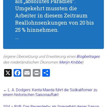
als „absolutes Paradies“.
Umgekehrt mussten die
Arbeiter in diesem Zeitraum
Reallohnsenkungen von 20 bis
25 % hinnehmen.
…
(eigene Übersetzung und Erweiterung eines
Blogbeitrages
des niederländischen Ökonomen
Merijn Knibbe
)
X
F
E
Pr
T
a
m
in
eil
ce
ai
t
e
←
L. A. Dodgers: Kenta Maeda führt die Südkalifornier zu
b
l
n
einem historischen Saisonauftakt
o
S04 – BVB: Das Revierderby als Spiegelbild dieser Saison
→