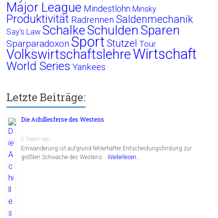
Major League
Mindestlohn
Minsky
Produktivität
Saldenmechanik
Radrennen
Schalke
Schulden
Sparen
Say's Law
Sport
Stützel
Sparparadoxon
Tour
Wirtschaft
Volkswirtschaftslehre
World Series
Yankees
Letzte Beiträge:
Die Achillesferse des Westens
2 Tagen ago
Einwanderung ist aufgrund fehlerhafter Entscheidungsfindung zur
größten Schwäche des Westens …
Weiterlesen...