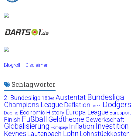
Blogroll
–
Disclaimer
Schlagwörter
Bundesliga
Austerität
2. Bundesliga
180er
Dodgers
Champions League
Deflation
Delphi
Europa League
Economic History
Eurosport
Doping
Fußball
Geldtheorie
Finish
Gewerkschaft
Globalisierung
Investition
Inflation
Homepage
Lohn
Keynes
Lautenbach
Lohnstückkosten