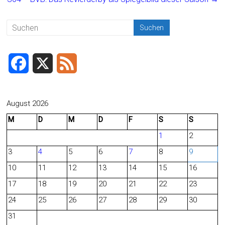
ok
F
X
F
a
e
c
e
August 2026
M
D
M
D
F
S
S
e
d
1
2
b
3
4
5
6
7
8
9
o
10
11
12
13
14
15
16
o
17
18
19
20
21
22
23
24
25
26
27
28
29
30
k
31