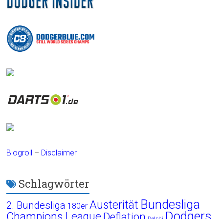
Blogroll
–
Disclaimer
Schlagwörter
Bundesliga
Austerität
2. Bundesliga
180er
Dodgers
Champions League
Deflation
Delphi