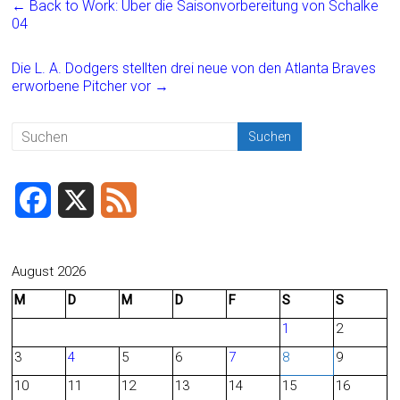
←
Back to Work: Über die Saisonvorbereitung von Schalke
b
l
n
04
o
Die L. A. Dodgers stellten drei neue von den Atlanta Braves
ok
erworbene Pitcher vor
→
F
X
F
a
e
c
e
August 2026
M
D
M
D
F
S
S
e
d
1
2
b
3
4
5
6
7
8
9
o
10
11
12
13
14
15
16