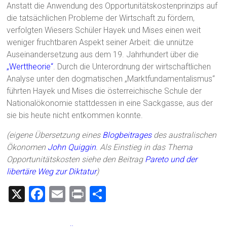
Anstatt die Anwendung des Opportunitätskostenprinzips auf
die tatsächlichen Probleme der Wirtschaft zu fördern,
verfolgten Wiesers Schüler Hayek und Mises einen weit
weniger fruchtbaren Aspekt seiner Arbeit: die unnütze
Auseinandersetzung aus dem 19. Jahrhundert über die
„Werttheorie“
. Durch die Unterordnung der wirtschaftlichen
Analyse unter den dogmatischen „Marktfundamentalismus“
führten Hayek und Mises die österreichische Schule der
Nationalökonomie stattdessen in eine Sackgasse, aus der
sie bis heute nicht entkommen konnte.
(eigene Übersetzung eines
Blogbeitrages
des australischen
Ökonomen
John Quiggin
. Als Einstieg in das Thema
Opportunitätskosten siehe den Beitrag
Pareto und der
libertäre Weg zur Diktatur
)
X
F
E
Pr
T
a
m
in
eil
ce
ai
t
e