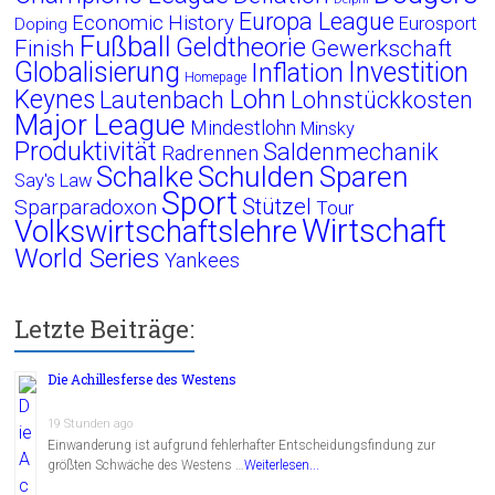
Europa League
Economic History
Eurosport
Doping
Fußball
Geldtheorie
Finish
Gewerkschaft
Globalisierung
Investition
Inflation
Homepage
Lohn
Keynes
Lautenbach
Lohnstückkosten
Major League
Mindestlohn
Minsky
Produktivität
Saldenmechanik
Radrennen
Schalke
Schulden
Sparen
Say's Law
Sport
Stützel
Sparparadoxon
Tour
Wirtschaft
Volkswirtschaftslehre
World Series
Yankees
Letzte Beiträge:
Die Achillesferse des Westens
19 Stunden ago
Einwanderung ist aufgrund fehlerhafter Entscheidungsfindung zur
größten Schwäche des Westens …
Weiterlesen...