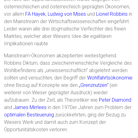
österreichischen und österreichisch geprägten Ökonomen,
vor allem
FA Hayek
,
Ludwig von Mises
und
Lionel Robbins
in
den Mainstream der Wirtschaftswissenschaften eingeführt.
Leider waren alle drei dogmatische Verfechter des freien
Marktes, welcher aber Wiesers Idee die egalitären
Implikationen raubte.
Mainstream-Ökonomen akzeptierten weitestgehend
Robbins Diktum, dass zwischenmenschliche Vergleiche des
Wohlbefindens als „unwissenschaftlich“ abgelehnt werden
sollten und versuchten, den Begriff der
Wohlfahrtsökonomie
ohne Bezug auf Konzepte wie den
„Grenznutzen“
(ein
weiterer von Wieser geprägter Ausdruck) wieder
aufzubauen. Zu der Zeit, als Theoretiker wie
Peter Diamond
and
James Mirrlees
in den 1970er Jahren zum Problem der
optimalen Besteuerung
zurückkehrten, ging der Bezug zu
Wiesers Werk und damit auch zum Konzept der
Opportunitätskosten verloren.