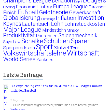
Dodgers
Champions League
Deflation
Delphi
Europa League
Economic History
Eurosport
Doping
Fußball
Geldtheorie
Finish
Gewerkschaft
Globalisierung
Investition
Inflation
Homepage
Lohn
Keynes
Lautenbach
Lohnstückkosten
Major League
Mindestlohn
Minsky
Produktivität
Saldenmechanik
Radrennen
Schalke
Schulden
Sparen
Say's Law
Sport
Stützel
Sparparadoxon
Tour
Wirtschaft
Volkswirtschaftslehre
World Series
Yankees
Letzte Beiträge:
Die Verpflichtung von Tarik Skubal durch die L. A. Dodgers ruiniert
nicht den Baseball
2 Tagen ago
Die Südkalifornier zeigen vielmehr, warum sie die am besten geführte …
Weiterlesen...