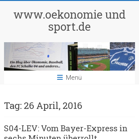
Zum
Inhalt
www.oekonomie und
springen
sport.de
Menü
Tag:
26 April, 2016
S04-LEV: Vom Bayer-Express in
sechs Minuten überrollt