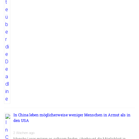
In China leben möglicherweise weniger Menschen in Armut als in
den USA
2 Wochen ago
Manche Leser mögen es seltsam finden, überhaupt die Möglichkeit in …