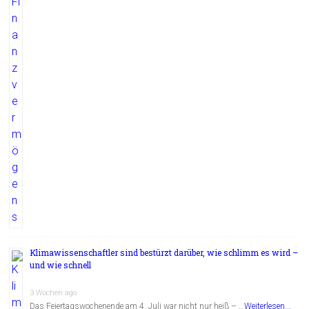
Klimawissenschaftler sind bestürzt darüber, wie schlimm es wird –
und wie schnell
3 Wochen ago
Das Feiertagswochenende am 4. Juli war nicht nur heiß – …
Weiterlesen...