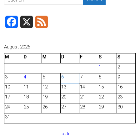
F
X
F
a
e
c
e
August 2026
M
D
M
D
F
S
S
e
d
1
2
b
3
4
5
6
7
8
9
o
10
11
12
13
14
15
16
o
17
18
19
20
21
22
23
24
25
26
27
28
29
30
k
31
« Juli