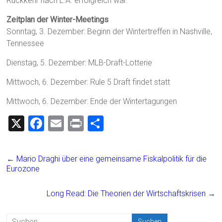
Rückkehr nach L.A. erfolgreich war.
Zeitplan der Winter-Meetings
Sonntag, 3. Dezember: Beginn der Wintertreffen in Nashville,
Tennessee
Dienstag, 5. Dezember: MLB-Draft-Lotterie
Mittwoch, 6. Dezember: Rule 5 Draft findet statt
Mittwoch, 6. Dezember: Ende der Wintertagungen
X
F
E
Pr
T
a
m
in
eil
ce
ai
t
e
←
Mario Draghi über eine gemeinsame Fiskalpolitik für die
b
l
n
Eurozone
o
Long Read: Die Theorien der Wirtschaftskrisen
→
ok