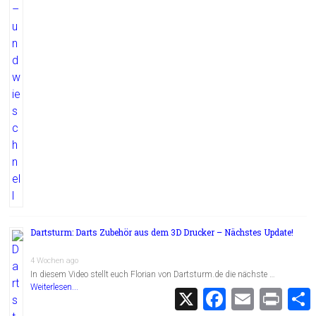
Dartsturm: Darts Zubehör aus dem 3D Drucker – Nächstes Update!
4 Wochen ago
In diesem Video stellt euch Florian von Dartsturm.de die nächste …
Weiterlesen...
X
F
E
P
a
m
r
c
a
i
i