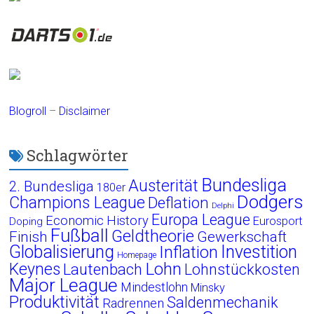
Blogroll
–
Disclaimer
Schlagwörter
Bundesliga
Austerität
2. Bundesliga
180er
Dodgers
Champions League
Deflation
Delphi
Europa League
Economic History
Eurosport
Doping
Fußball
Geldtheorie
Finish
Gewerkschaft
Globalisierung
Investition
Inflation
Homepage
Lohn
Keynes
Lautenbach
Lohnstückkosten
Major League
Mindestlohn
Minsky
Produktivität
Saldenmechanik
Radrennen