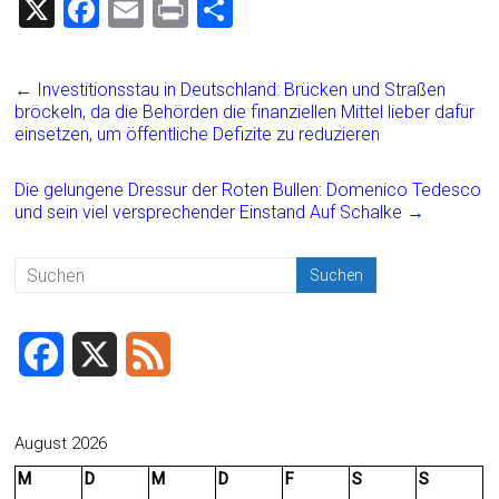
X
F
E
Pr
T
a
m
in
eil
ce
ai
t
e
←
Investitionsstau in Deutschland: Brücken und Straßen
b
l
n
bröckeln, da die Behörden die finanziellen Mittel lieber dafür
einsetzen, um öffentliche Defizite zu reduzieren
o
ok
Die gelungene Dressur der Roten Bullen: Domenico Tedesco
und sein viel versprechender Einstand Auf Schalke
→
F
X
F
a
e
c
e
August 2026
M
D
M
D
F
S
S
e
d