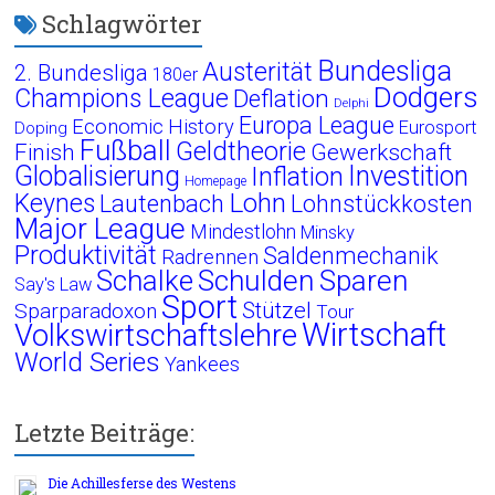
Schlagwörter
Bundesliga
Austerität
2. Bundesliga
180er
Dodgers
Champions League
Deflation
Delphi
Europa League
Economic History
Eurosport
Doping
Fußball
Geldtheorie
Finish
Gewerkschaft
Globalisierung
Investition
Inflation
Homepage
Lohn
Keynes
Lautenbach
Lohnstückkosten
Major League
Mindestlohn
Minsky
Produktivität
Saldenmechanik
Radrennen
Schalke
Schulden
Sparen
Say's Law
Sport
Stützel
Sparparadoxon
Tour
Wirtschaft
Volkswirtschaftslehre
World Series
Yankees
Letzte Beiträge:
Die Achillesferse des Westens