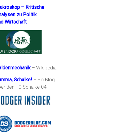
akroskop – Kritische
nalysen zu Politik
nd Wirtschaft
aldenmechanik
– Wikipedia
amma, Schalke!
– Ein Blog
ber den FC Schalke 04