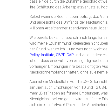
dass einige durch die Zunahme geschädigt wer
ihre Schätzung des Arbeitsplatzverlusts zu hoc
Selbst wenn sie Recht haben, beträgt das Verhäl
Und angesichts des Umfangs der Fluktuation au
Millionen Arbeitnehmer irgendwann neue Jobs fin
Wie bereits bekannt habe ich mich lange für 
wird meine „Zustimmung“ diejenigen nicht über
der Grund, warum ich – und was noch wichtiger i
Policy Institute
,
CBPP
,
CAP
und viele andere – s
ist der dass eine Fülle von einzigartig hochqu
vorherigen Erhöhungen ihre beabsichtigten Au
Niedriglohnempfänger hatten, ohne zu einem er
Aber ist ein Mindestlohn von 15 US-Dollar nicht
simuliert auch Erhöhungen von 10 und 12 US-Doll
mehr „Biss“ haben als frühere Erhöhungen, was 
Niedriglohnarbeitern gelten wird als frühere Er
sich direkt auf etwa 6 Prozent der Arbeitnehm