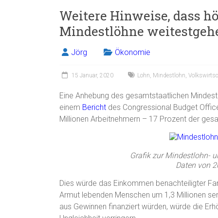
Weitere Hinweise, dass hö
Mindestlöhne weitestgehe
Jörg
Ökonomie
15 Januar, 2020
Lohn
,
Mindestlohn
,
Volkswirtsc
Eine Anhebung des gesamtstaatlichen Mindestl
einem
Bericht
des Congressional Budget Offi
Millionen Arbeitnehmern – 17 Prozent der ges
Grafik zur Mindestlohn- u
Daten von 2
Dies würde das Einkommen benachteiligter Fam
Armut lebenden Menschen um 1,3 Millionen se
aus Gewinnen finanziert würden, würde die Erh