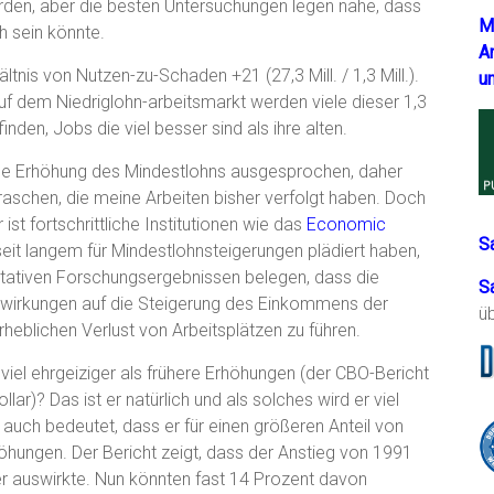
den, aber die besten Untersuchungen legen nahe, dass
M
h sein könnte.
A
tnis von Nutzen-zu-Schaden +21 (27,3 Mill. / 1,3 Mill.).
u
f dem Niedriglohn-arbeitsmarkt werden viele dieser 1,3
den, Jobs die viel besser sind als ihre alten.
eine Erhöhung des Mindestlohns ausgesprochen, daher
raschen, die meine Arbeiten bisher verfolgt haben. Doch
st fortschrittliche Institutionen wie das
Economic
S
eit langem für Mindestlohnsteigerungen plädiert haben,
alitativen Forschungsergebnissen belegen, dass die
S
swirkungen auf die Steigerung des Einkommens der
ü
heblichen Verlust von Arbeitsplätzen zu führen.
 viel ehrgeiziger als frühere Erhöhungen (der CBO-Bericht
ar)? Das ist er natürlich und als solches wird er viel
auch bedeutet, dass er für einen größeren Anteil von
höhungen. Der Bericht zeigt, dass der Anstieg von 1991
er auswirkte. Nun könnten fast 14 Prozent davon