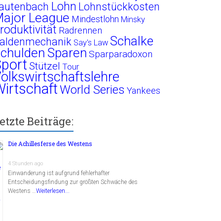
Lohn
autenbach
Lohnstückkosten
ajor League
Mindestlohn
Minsky
roduktivität
Radrennen
Schalke
aldenmechanik
Say's Law
chulden
Sparen
Sparparadoxon
port
Stützel
Tour
olkswirtschaftslehre
irtschaft
World Series
Yankees
etzte Beiträge:
Die Achillesferse des Westens
4 Stunden ago
Einwanderung ist aufgrund fehlerhafter
Entscheidungsfindung zur größten Schwäche des
Westens …
Weiterlesen...