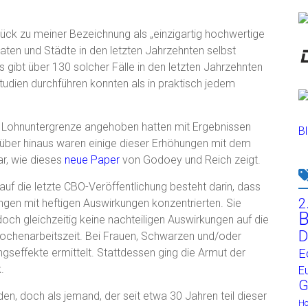
ück zu meiner Bezeichnung als „einzigartig hochwertige
aten und Städte in den letzten Jahrzehnten selbst
gibt über 130 solcher Fälle in den letzten Jahrzehnten
tudien durchführen konnten als in praktisch jedem
re Lohnuntergrenze angehoben hatten mit Ergebnissen
Bl
arüber hinaus waren einige dieser Erhöhungen mit dem
ar, wie dieses
neue Paper
von Godoey und Reich zeigt.
uf die letzte CBO-Veröffentlichung besteht darin, dass
2
gen mit heftigen Auswirkungen konzentrierten. Sie
B
edoch gleichzeitig keine nachteiligen Auswirkungen auf die
D
ochenarbeitszeit. Bei Frauen, Schwarzen und/oder
gseffekte ermittelt. Stattdessen ging die Armut der
E
.
E
G
en, doch als jemand, der seit etwa 30 Jahren teil dieser
H