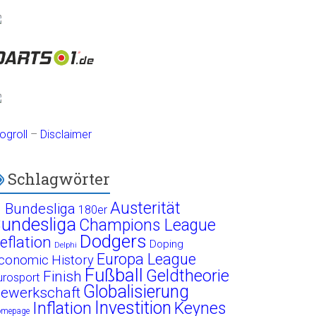
ogroll
–
Disclaimer
Schlagwörter
Austerität
. Bundesliga
180er
undesliga
Champions League
Dodgers
eflation
Doping
Delphi
Europa League
conomic History
Fußball
Geldtheorie
Finish
urosport
Globalisierung
ewerkschaft
Investition
Inflation
Keynes
omepage