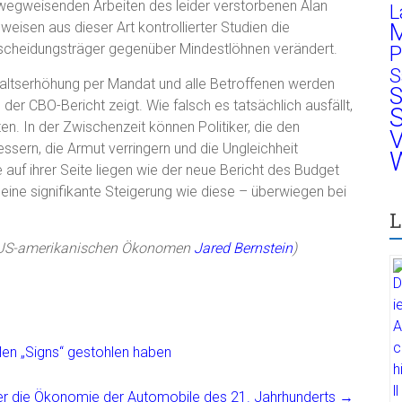
e wegweisenden Arbeiten des leider verstorbenen Alan
L
eisen aus dieser Art kontrollierter Studien die
M
tscheidungsträger gegenüber Mindestlöhnen verändert.
P
S
altserhöhung per Mandat und alle Betroffenen werden
S
 der CBO-Bericht zeigt. Wie falsch es tatsächlich ausfällt,
S
ten. In der Zwischenzeit können Politiker, die den
V
sern, die Armut verringern und die Ungleichheit
W
e auf ihrer Seite liegen wie der neue Bericht des Budget
t eine signifikante Steigerung wie diese – überwiegen bei
L
US-amerikanischen Ökonomen
Jared Bernstein
)
len „Signs“ gestohlen haben
r die Ökonomie der Automobile des 21. Jahrhunderts
→