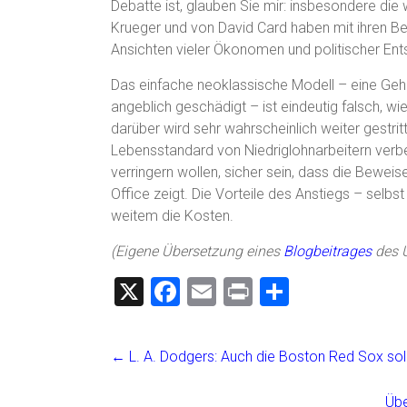
Debatte ist, glauben Sie mir: insbesondere di
Krueger und von David Card haben mit ihren Bew
Ansichten vieler Ökonomen und politischer En
Das einfache neoklassische Modell – eine Geh
angeblich geschädigt – ist eindeutig falsch, wie
darüber wird sehr wahrscheinlich weiter gestrit
Lebensstandard von Niedriglohnarbeitern verbes
verringern wollen, sicher sein, dass die Beweis
Office zeigt. Die Vorteile des Anstiegs – selbs
weitem die Kosten.
(Eigene Übersetzung eines
Blogbeitrages
des 
X
F
E
Pr
T
a
m
in
eil
ce
ai
t
e
←
L. A. Dodgers: Auch die Boston Red Sox sol
b
l
n
Übe