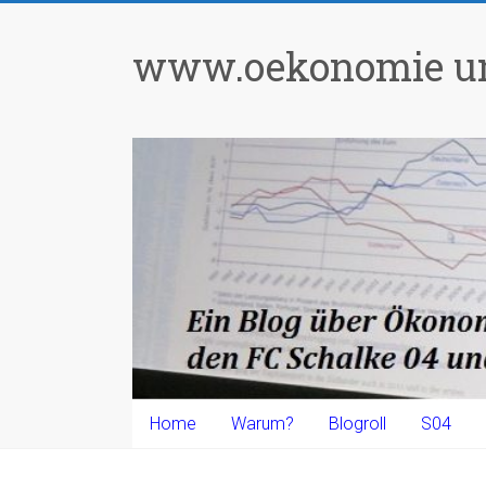
Zum
Inhalt
www.oekonomie un
springen
Home
Warum?
Blogroll
S04