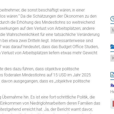
eitnehmer, die sonst beschäftigt wären, in einer
tslos wären.“ Da die Schätzungen der Ökonomen zu den
 durch die Erhöhung des Mindestlohns so weitreichend
uswirkungen auf den Verlust von Arbeitsplätzen; andere
Ar
e Wahrscheinlichkeit für eine tatsächliche Veränderung
 bei etwa zwei Dritteln liegt. Interessanterweise sind
3,7 was darauf hindeutet, dass das Budget Office Studien,
 Verlust von Arbeitsplätzen liefern etwas mehr Gewicht
K
e dies dazu führen, dass objektive politische
des föderalen Mindestlohns auf 15 USD im Jahr 2025
 davon ausgegangen, dass es „objektive politische
R
H
Übernahme hin. Es ist eine fort-schrittliche Politik, die
die Einkommen von Niedriglohnarbeitern deren Familien das
estgehend erreicht hat. Ja, der Bericht warnt davor,