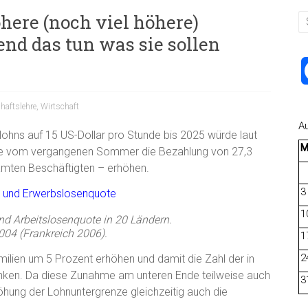
here (noch viel höhere)
nd das tun was sie sollen
haftslehre
,
Wirtschaft
A
ohns auf 15 US-Dollar pro Stunde bis 2025 würde laut
ce vom vergangenen Sommer die Bezahlung von 27,3
amten Beschäftigten – erhöhen.
3
1
nd Arbeitslosenquote in 20 Ländern.
004 (Frankreich 2006).
1
2
ilien um 5 Prozent erhöhen und damit die Zahl der in
nken. Da diese Zunahme am unteren Ende teilweise auch
3
öhung der Lohnuntergrenze gleichzeitig auch die