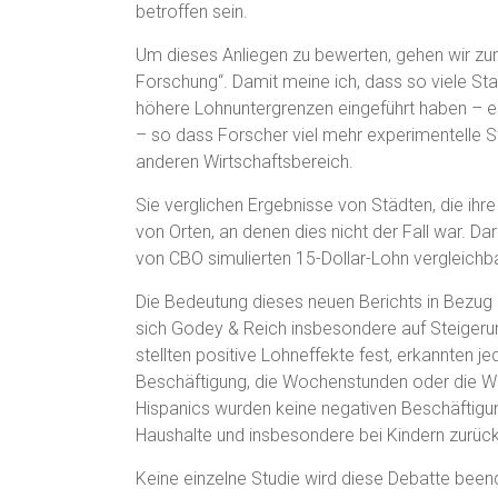
betroffen sein.
Um dieses Anliegen zu bewerten, gehen wir zur
Forschung“. Damit meine ich, dass so viele Sta
höhere Lohnuntergrenzen eingeführt haben – es 
– so dass Forscher viel mehr experimentelle S
anderen Wirtschaftsbereich.
Sie verglichen Ergebnisse von Städten, die ih
von Orten, an denen dies nicht der Fall war. D
von CBO simulierten 15-Dollar-Lohn vergleichb
Die Bedeutung dieses neuen Berichts in Bezug a
sich Godey & Reich insbesondere auf Steigerun
stellten positive Lohneffekte fest, erkannten j
Beschäftigung, die Wochenstunden oder die W
Hispanics wurden keine negativen Beschäftigun
Haushalte und insbesondere bei Kindern zurück
Keine einzelne Studie wird diese Debatte beend