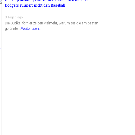
Dodgers ruiniert nicht den Baseball
3 Tagen ago
Die Südkalifornier zeigen vielmehr, warum sie die am besten
geführte …
Weiterlesen...