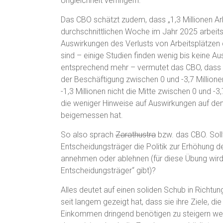
Ungleichheit verringern.
Das CBO schätzt zudem, dass „1,3 Millionen Arb
durchschnittlichen Woche im Jahr 2025 arbei
Auswirkungen des Verlusts von Arbeitsplätzen
sind – einige Studien finden wenig bis keine A
entsprechend mehr – vermutet das CBO, dass di
der Beschäftigung zwischen 0 und -3,7 Millionen
-1,3 Millionen nicht die Mitte zwischen 0 und -
die weniger Hinweise auf Auswirkungen auf den
beigemessen hat.
So also sprach
Zarathustra
bzw. das CBO. Sollt
Entscheidungsträger die Politik zur Erhöhung 
annehmen oder ablehnen (für diese Übung wird
Entscheidungsträger“ gibt)?
Alles deutet auf einen soliden Schub in Richtung 
seit langem gezeigt hat, dass sie ihre Ziele, 
Einkommen dringend benötigen zu steigern weit