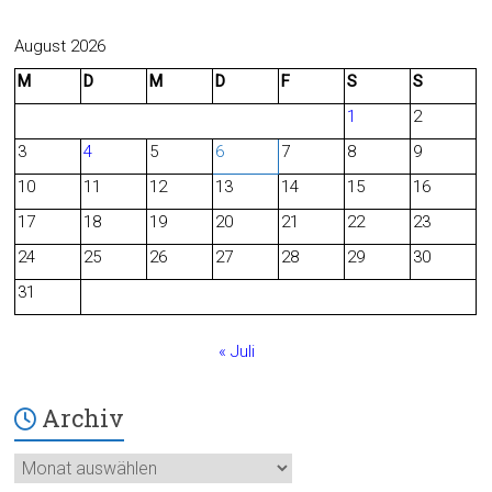
a
e
c
e
August 2026
M
D
M
D
F
S
S
e
d
1
2
b
3
4
5
6
7
8
9
o
10
11
12
13
14
15
16
o
17
18
19
20
21
22
23
24
25
26
27
28
29
30
k
31
« Juli
Archiv
Archiv