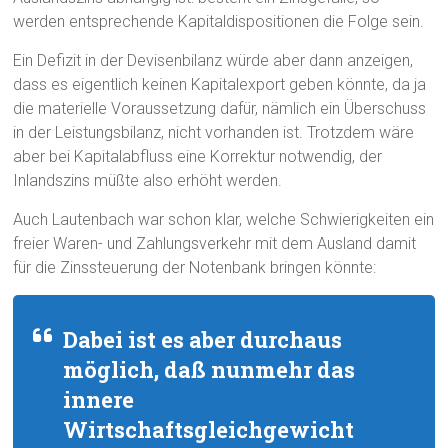
werden entsprechende Kapitaldispositionen die Folge sein.
Ein Defizit in der Devisenbilanz würde aber dann anzeigen,
dass es eigentlich keinen Kapitalexport geben könnte, da ja
die materielle Voraussetzung dafür, nämlich ein Überschuss
in der Leistungsbilanz, nicht vorhanden ist. Trotzdem wäre
aber bei Kapitalabfluss eine Korrektur notwendig, der
Inlandszins müßte also erhöht werden.
Auch Lautenbach war schon klar, welche Schwierigkeiten ein
freier Waren- und Zahlungsverkehr mit dem Ausland damit
für die Zinssteuerung der Notenbank bringen könnte:
Dabei ist es aber durchaus
möglich, daß nunmehr das
innere
Wirtschaftsgleichgewicht