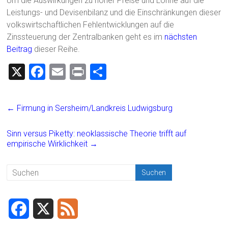
Um die Auswirkungen zu hoher Preise und Löhne auf die
Leistungs- und Devisenbilanz und die Einschränkungen dieser
volkswirtschaftlichen Fehlentwicklungen auf die
Zinssteuerung der Zentralbanken geht es im
nächsten
Beitrag
dieser Reihe.
X
F
E
Pr
T
a
m
in
eil
ce
ai
t
e
←
Firmung in Sersheim/Landkreis Ludwigsburg
b
l
n
o
Sinn versus Piketty: neoklassische Theorie trifft auf
empirische Wirklichkeit
→
ok
F
X
F