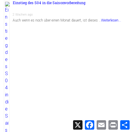
Einstieg des S04 in die Saisonvorbereitung
2 Wochen ago
Auch wenn es noch über einen Monat dauert, ist dieses …
Weiterlesen...
X
F
E
P
a
m
r
c
a
i
i