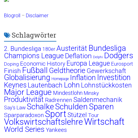
Blogroll
–
Disclaimer
Schlagwörter
Bundesliga
Austerität
2. Bundesliga
180er
Dodgers
Champions League
Deflation
Delphi
Europa League
Economic History
Eurosport
Doping
Fußball
Geldtheorie
Finish
Gewerkschaft
Globalisierung
Investition
Inflation
Homepage
Lohn
Keynes
Lautenbach
Lohnstückkosten
Major League
Mindestlohn
Minsky
Produktivität
Saldenmechanik
Radrennen
Schalke
Schulden
Sparen
Say's Law
Sport
Stützel
Sparparadoxon
Tour
Wirtschaft
Volkswirtschaftslehre
World Series
Yankees