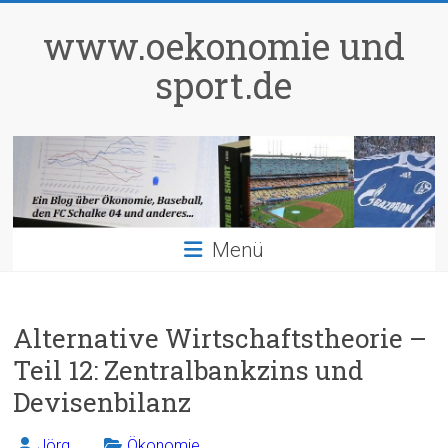
Zum
Inhalt
www.oekonomie und
springen
sport.de
Menü
Alternative Wirtschaftstheorie –
Teil 12: Zentralbankzins und
Devisenbilanz
Jörg
Ökonomie