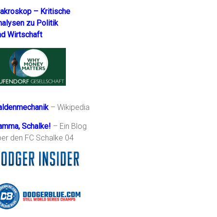
akroskop – Kritische
nalysen zu Politik
nd Wirtschaft
aldenmechanik
– Wikipedia
amma, Schalke!
– Ein Blog
ber den FC Schalke 04