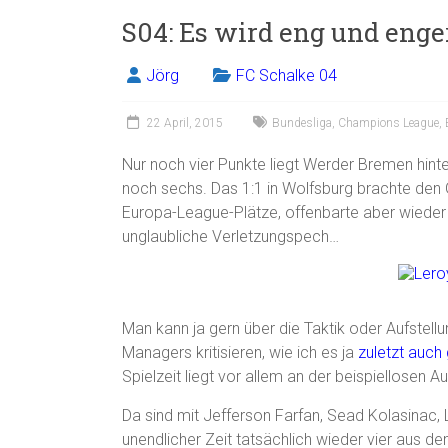
S04: Es wird eng und enge
Jörg
FC Schalke 04
22 April, 2015
Bundesliga
,
Champions League
,
Nur noch vier Punkte liegt Werder Bremen hint
noch sechs. Das 1:1 in Wolfsburg brachte de
Europa-League-Plätze, offenbarte aber wieder
unglaubliche Verletzungspech…
Man kann ja gern über die Taktik oder Aufstellu
Managers kritisieren, wie ich es ja
zuletzt auc
Spielzeit liegt vor allem an der beispiellosen Au
Da sind mit Jefferson Farfan, Sead Kolasinac, 
unendlicher Zeit tatsächlich wieder vier aus d