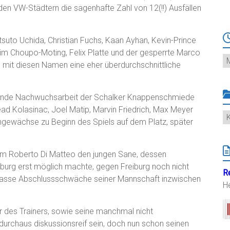
den VW-Städtern die sagenhafte Zahl von 12(!!) Ausfällen
Atsuto Uchida, Christian Fuchs, Kaan Ayhan, Kevin-Prince
im Choupo-Moting, Felix Platte und der gesperrte Marco
Ar
ch mit diesen Namen eine eher überdurchschnittliche
gende Nachwuchsarbeit der Schalker Knappenschmiede
ad Kolasinac, Joel Matip, Marvin Friedrich, Max Meyer
K
gewächse zu Beginn des Spiels auf dem Platz, später
um Roberto Di Matteo den jungen Sane, dessen
burg erst möglich machte, gegen Freiburg noch nicht
R
 krasse Abschlussschwäche seiner Mannschaft inzwischen
H
r des Trainers, sowie seine manchmal nicht
urchaus diskussionsreif sein, doch nun schon seinen