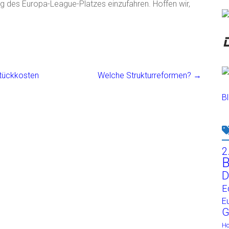
ng des Europa-League-Platzes einzufahren. Hoffen wir,
stückkosten
Welche Strukturreformen?
→
Bl
2
B
D
E
E
G
H