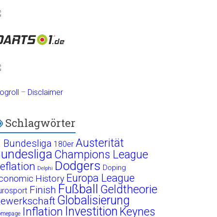
ogroll
–
Disclaimer
Schlagwörter
Austerität
. Bundesliga
180er
undesliga
Champions League
Dodgers
eflation
Doping
Delphi
Europa League
conomic History
Fußball
Geldtheorie
Finish
urosport
Globalisierung
ewerkschaft
Investition
Inflation
Keynes
omepage