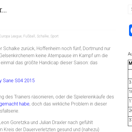
r…
Europa League
,
Fußball
,
Schalke
,
Sport
er Schalke zurück, Hoffenheim noch fünf, Dortmund nur
A
n Gelsenkirchenern keine Atempause im Kampf um die
 einmal das größte Handicap dieser Saison: das
3
1
ng des Trainers räsonieren, oder die Spielereinkäufe des
1
h gemacht habe
, doch das wirkliche Problem in dieser
2
sfallserie.
3
Leon Goretzka und Julian Draxler nach gefühlt
em Kreis der Dauerverletzten gesund und (nahezu)