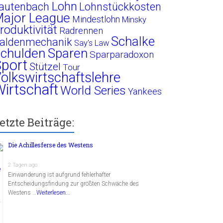
Lohn
autenbach
Lohnstückkosten
ajor League
Mindestlohn
Minsky
roduktivität
Radrennen
Schalke
aldenmechanik
Say's Law
chulden
Sparen
Sparparadoxon
port
Stützel
Tour
olkswirtschaftslehre
irtschaft
World Series
Yankees
etzte Beiträge:
Die Achillesferse des Westens
2 Tagen ago
Einwanderung ist aufgrund fehlerhafter
Entscheidungsfindung zur größten Schwäche des
Westens …
Weiterlesen...