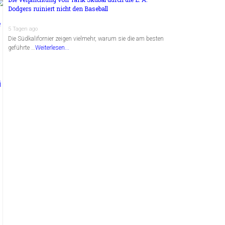
Dodgers ruiniert nicht den Baseball
5 Tagen ago
Die Südkalifornier zeigen vielmehr, warum sie die am besten
geführte …
Weiterlesen...