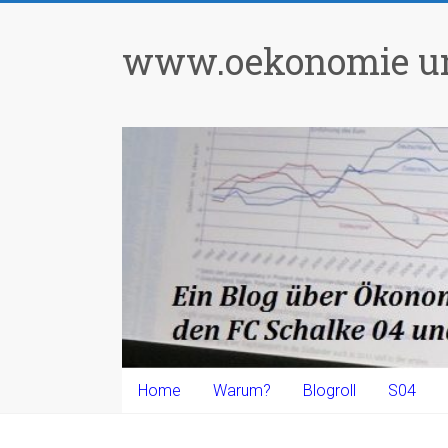
Zum
Inhalt
www.oekonomie un
springen
Home
Warum?
Blogroll
S04