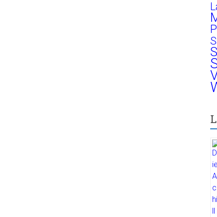
L
M
P
S
S
S
V
W
L