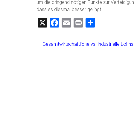
um die dringend nötigen Punkte zur Verteidigu
dass es diesmal besser gelingt…
X
F
E
Pr
T
a
m
in
eil
ce
ai
t
e
←
Gesamtwirtschaftliche vs. industrielle Lohn
b
l
n
o
ok