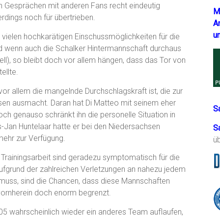
en Gesprächen mit anderen Fans recht eindeutig
M
erdings noch für übertrieben.
A
u
r vielen hochkarätigen Einschussmöglichkeiten für die
und wenn auch die Schalker Hintermannschaft durchaus
ll), so bleibt doch vor allem hängen, dass das Tor von
ellte.
 vor allem die mangelnde Durchschlagskraft ist, die zur
sen ausmacht. Daran hat Di Matteo mit seinem eher
S
och genauso schränkt ihn die personelle Situation in
s-Jan Huntelaar hatte er bei den Niedersachsen
S
ehr zur Verfügung.
ü
 Trainingsarbeit sind geradezu symptomatisch für die
aufgrund der zahlreichen Verletzungen an nahezu jedem
 muss, sind die Chancen, dass diese Mannschaften
 vornherein doch enorm begrenzt.
05 wahrscheinlich wieder ein anderes Team auflaufen,