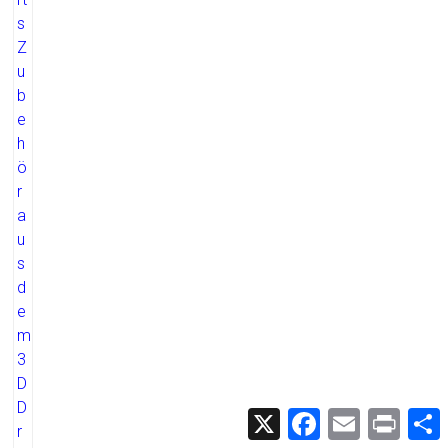
X
F
E
P
a
m
r
c
a
i
i