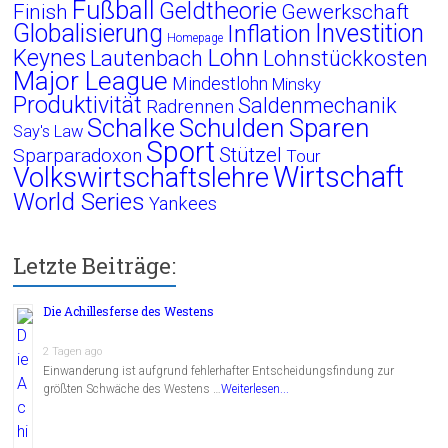
Fußball
Geldtheorie
Finish
Gewerkschaft
Globalisierung
Investition
Inflation
Homepage
Lohn
Keynes
Lautenbach
Lohnstückkosten
Major League
Mindestlohn
Minsky
Produktivität
Saldenmechanik
Radrennen
Schalke
Schulden
Sparen
Say's Law
Sport
Stützel
Sparparadoxon
Tour
Wirtschaft
Volkswirtschaftslehre
World Series
Yankees
Letzte Beiträge:
Die Achillesferse des Westens
2 Tagen ago
Einwanderung ist aufgrund fehlerhafter Entscheidungsfindung zur
größten Schwäche des Westens …
Weiterlesen...