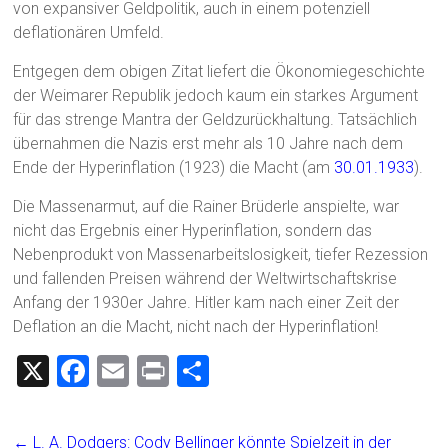
von expansiver Geldpolitik, auch in einem potenziell
deflationären Umfeld.
Entgegen dem obigen Zitat liefert die Ökonomiegeschichte
der Weimarer Republik jedoch kaum ein starkes Argument
für das strenge Mantra der Geldzurückhaltung. Tatsächlich
übernahmen die Nazis erst mehr als 10 Jahre nach dem
Ende der Hyperinflation (1923) die Macht (am
30.01.1933
).
Die Massenarmut, auf die Rainer Brüderle anspielte, war
nicht das Ergebnis einer Hyperinflation, sondern das
Nebenprodukt von Massenarbeitslosigkeit, tiefer Rezession
und fallenden Preisen während der Weltwirtschaftskrise
Anfang der 1930er Jahre. Hitler kam nach einer Zeit der
Deflation an die Macht, nicht nach der Hyperinflation!
X
F
E
Pr
T
a
m
in
eil
ce
ai
t
e
←
L. A. Dodgers: Cody Bellinger könnte Spielzeit in der