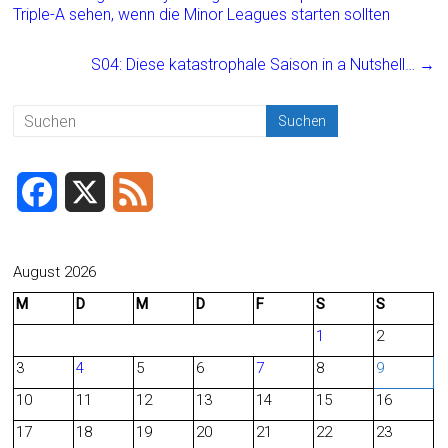
b
l
n
Triple-A sehen, wenn die Minor Leagues starten sollten
o
S04: Diese katastrophale Saison in a Nutshell…
→
ok
F
X
F
a
e
c
e
August 2026
M
D
M
D
F
S
S
e
d
1
2
b
3
4
5
6
7
8
9
o
10
11
12
13
14
15
16
o
17
18
19
20
21
22
23