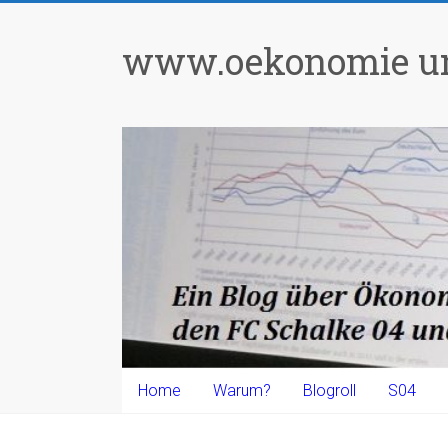
Zum
Inhalt
www.oekonomie un
springen
Home
Warum?
Blogroll
S04