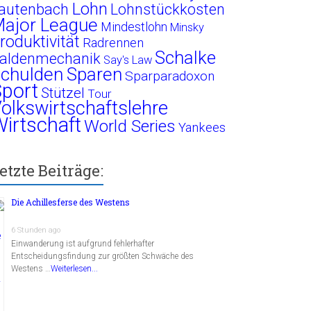
Lohn
autenbach
Lohnstückkosten
ajor League
Mindestlohn
Minsky
roduktivität
Radrennen
Schalke
aldenmechanik
Say's Law
chulden
Sparen
Sparparadoxon
port
Stützel
Tour
olkswirtschaftslehre
irtschaft
World Series
Yankees
etzte Beiträge:
Die Achillesferse des Westens
6 Stunden ago
Einwanderung ist aufgrund fehlerhafter
Entscheidungsfindung zur größten Schwäche des
Westens …
Weiterlesen...