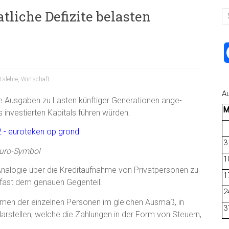
tliche Defizite belasten
tslehre
,
Wirtschaft
A
e Ausgaben zu Lasten künftiger Generationen ange-
 investierten Kapitals führen würden.
3
uro-Symbol
1
 Analogie über die Kreditaufnahme von Privatpersonen zu
1
r fast dem genauen Gegenteil.
2
men der einzelnen Personen im gleichen Ausmaß, in
3
stellen, welche die Zahlungen in der Form von Steuern,