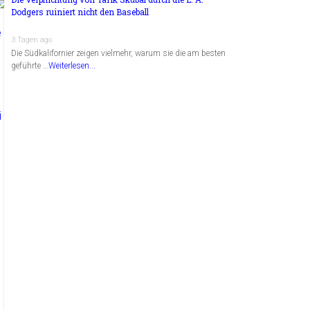
Dodgers ruiniert nicht den Baseball
3 Tagen ago
Die Südkalifornier zeigen vielmehr, warum sie die am besten
geführte …
Weiterlesen...