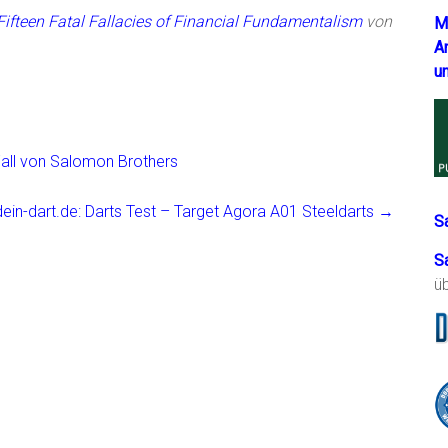
Fifteen Fatal Fallacies of Financial Fundamentalism
von
M
A
u
Fall von Salomon Brothers
dein-dart.de: Darts Test – Target Agora A01 Steeldarts
→
S
S
ü