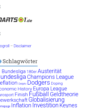
ogroll
–
Disclaimer
Schlagwörter
Austerität
. Bundesliga
180er
undesliga
Champions League
Dodgers
eflation
Doping
Delphi
Europa League
conomic History
Fußball
Geldtheorie
Finish
urosport
Globalisierung
ewerkschaft
Investition
Inflation
Keynes
omepage