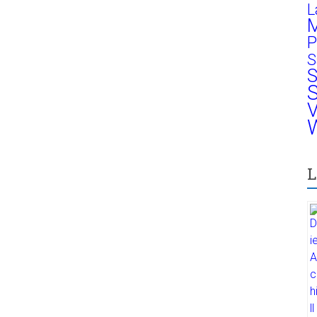
L
M
P
S
S
S
V
W
L