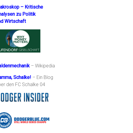
akroskop – Kritische
nalysen zu Politik
nd Wirtschaft
aldenmechanik
– Wikipedia
amma, Schalke!
– Ein Blog
ber den FC Schalke 04