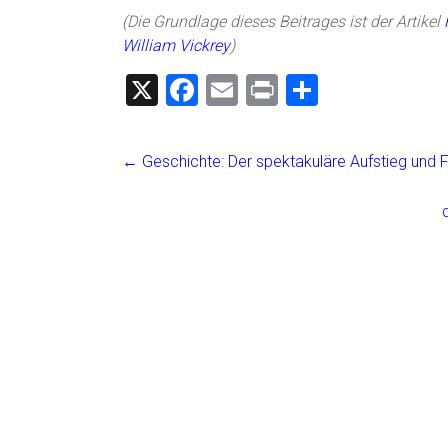
(Die Grundlage dieses Beitrages ist der Artikel
William Vickrey
)
X
F
E
Pr
T
a
m
in
eil
ce
ai
t
e
←
Geschichte: Der spektakuläre Aufstieg und 
b
l
n
o
ok