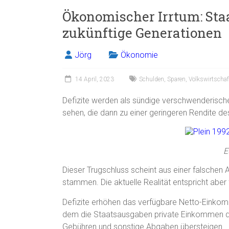
Ökonomischer Irrtum: Staa
zukünftige Generationen
Jörg
Ökonomie
14 April, 2023
Schulden
,
Sparen
,
Volkswirtschaf
Defizite werden als sündige verschwenderisch
sehen, die dann zu einer geringeren Rendite des
E
Dieser Trugschluss scheint aus einer falschen
stammen. Die aktuelle Realität entspricht abe
Defizite erhöhen das verfügbare Netto-Einkom
dem die Staatsausgaben private Einkommen dar
Gebühren und sonstige Abgaben übersteigen.