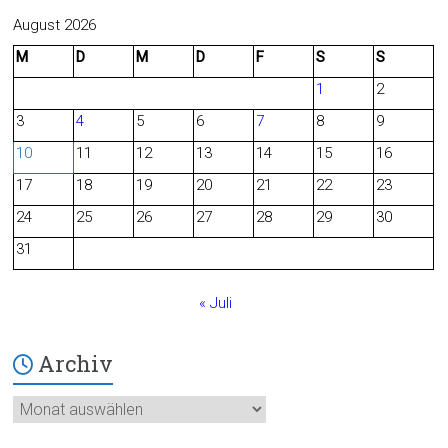
c
e
August 2026
M
D
M
D
F
S
S
e
d
1
2
b
3
4
5
6
7
8
9
o
10
11
12
13
14
15
16
o
17
18
19
20
21
22
23
24
25
26
27
28
29
30
k
31
« Juli
Archiv
Archiv