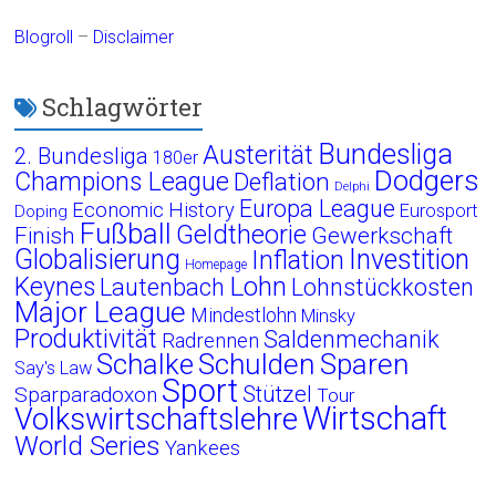
Blogroll
–
Disclaimer
Schlagwörter
Bundesliga
Austerität
2. Bundesliga
180er
Dodgers
Champions League
Deflation
Delphi
Europa League
Economic History
Eurosport
Doping
Fußball
Geldtheorie
Finish
Gewerkschaft
Globalisierung
Investition
Inflation
Homepage
Lohn
Keynes
Lautenbach
Lohnstückkosten
Major League
Mindestlohn
Minsky
Produktivität
Saldenmechanik
Radrennen
Schalke
Schulden
Sparen
Say's Law
Sport
Stützel
Sparparadoxon
Tour
Wirtschaft
Volkswirtschaftslehre
World Series
Yankees