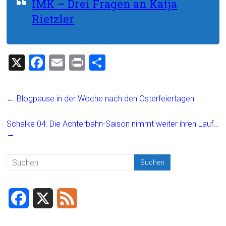
IMK – Drei Fragen an Katja
Rietzler
X
F
E
Pr
T
a
m
in
eil
ce
ai
t
e
←
Blogpause in der Woche nach den Osterfeiertagen
b
l
n
o
Schalke 04: Die Achterbahn-Saison nimmt weiter ihren Lauf…
→
ok
F
X
F
a
e