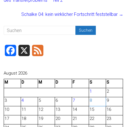
b
l
n
des Transferproblems – Teil 2
o
Schalke 04: kein wirklicher Fortschritt feststellbar
→
ok
F
X
F
a
e
c
e
August 2026
M
D
M
D
F
S
S
e
d
1
2
b
3
4
5
6
7
8
9
o
10
11
12
13
14
15
16
o
17
18
19
20
21
22
23