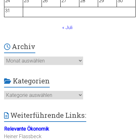
24
25
26
27
28
29
30
k
31
« Juli
Archiv
Archiv
Kategorien
Kategorien
Weiterführende Links:
Relevante Ökonomik
Heiner Flassbeck