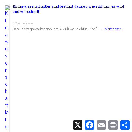
Klimawissenschaftler sind bestürzt darüber, wie schlimm es wird –
und wie schnell
3 Wochen ago
Das Feiertagswochenende am 4. Juli war nicht nur heiß – …
Weiterlesen...
X
F
E
P
a
m
r
c
a
i
i