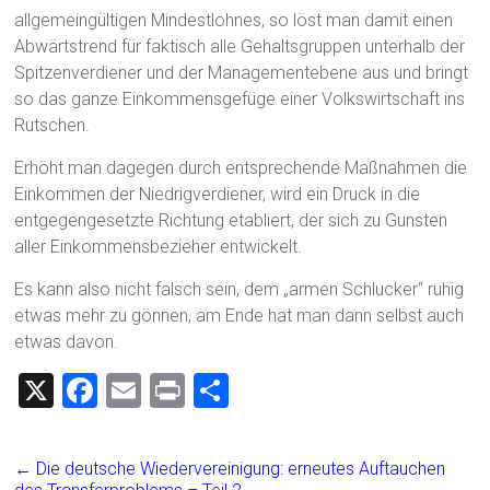
allgemeingültigen Mindestlohnes, so löst man damit einen
Abwärtstrend für faktisch alle Gehaltsgruppen unterhalb der
Spitzenverdiener und der Managementebene aus und bringt
so das ganze Einkommensgefüge einer Volkswirtschaft ins
Rutschen.
Erhöht man dagegen durch entsprechende Maßnahmen die
Einkommen der Niedrigverdiener, wird ein Druck in die
entgegengesetzte Richtung etabliert, der sich zu Gunsten
aller Einkommensbezieher entwickelt.
Es kann also nicht falsch sein, dem „armen Schlucker“ ruhig
etwas mehr zu gönnen, am Ende hat man dann selbst auch
etwas davon.
X
F
E
Pr
T
a
m
in
eil
ce
ai
t
e
←
Die deutsche Wiedervereinigung: erneutes Auftauchen