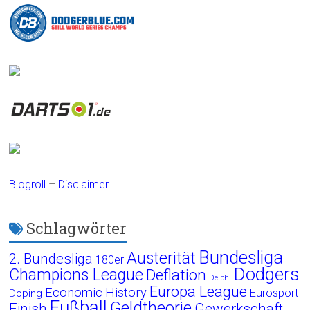
Blogroll
–
Disclaimer
Schlagwörter
Bundesliga
Austerität
2. Bundesliga
180er
Dodgers
Champions League
Deflation
Delphi
Europa League
Economic History
Eurosport
Doping
Fußball
Geldtheorie
Finish
Gewerkschaft