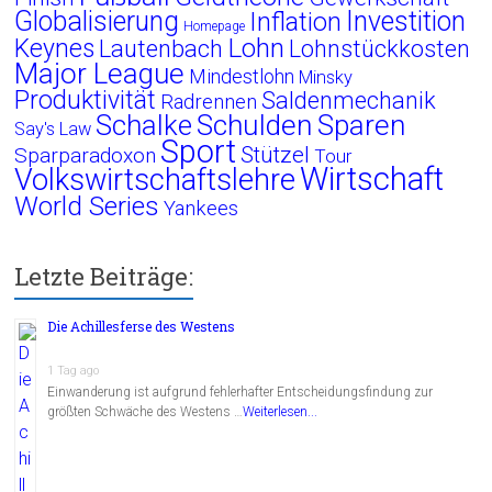
Globalisierung
Investition
Inflation
Homepage
Lohn
Keynes
Lautenbach
Lohnstückkosten
Major League
Mindestlohn
Minsky
Produktivität
Saldenmechanik
Radrennen
Schalke
Schulden
Sparen
Say's Law
Sport
Stützel
Sparparadoxon
Tour
Wirtschaft
Volkswirtschaftslehre
World Series
Yankees
Letzte Beiträge:
Die Achillesferse des Westens
1 Tag ago
Einwanderung ist aufgrund fehlerhafter Entscheidungsfindung zur
größten Schwäche des Westens …
Weiterlesen...