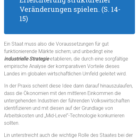
Veränderungen spielen. (S. 14-
15)
Ein Staat muss also die Voraussetzungen für gut
funktionierende Märkte sichern; und unbedingt eine
industrielle Strategie
etablieren, die durch eine sorgfältige
empirische Analyse der komparativen Vorteile dieses
Landes im globalen wirtschaftlichen Umfeld geleitet wird.
In der Praxis scheint diese Idee dann darauf hinauszulaufen,
dass die Ökonomien mit den mittleren Einkommen die
untergehenden Industrien der führenden Volkswirtschaften
identifizieren und mit diesen auf der Grundlage von
Arbeitskosten und „Mid-Level“-Technologie konkurrieren
sollten.
Lin unterstreicht auch die wichtige Rolle des Staates bei der