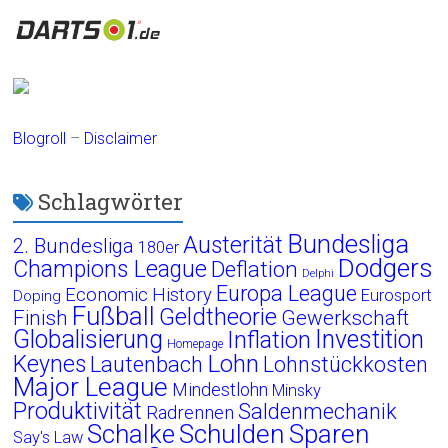
Blogroll
–
Disclaimer
Schlagwörter
Bundesliga
Austerität
2. Bundesliga
180er
Dodgers
Champions League
Deflation
Delphi
Europa League
Economic History
Eurosport
Doping
Fußball
Geldtheorie
Finish
Gewerkschaft
Globalisierung
Investition
Inflation
Homepage
Lohn
Keynes
Lautenbach
Lohnstückkosten
Major League
Mindestlohn
Minsky
Produktivität
Saldenmechanik
Radrennen
Schalke
Schulden
Sparen
Say's Law