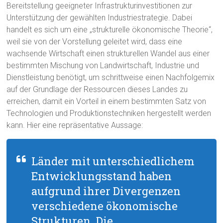
Bereitstellung geeigneter Infrastrukturinvestitionen zur
Unterstützung der gewählten Industriestrategie. Dabei
handelt es sich um eine „strukturelle ökonomische Theorie“,
weil sie von der Vorstellung geleitet wird, dass eine
wachsende Wirtschaft einen strukturellen Wandel aus einer
bestimmten Mischung von Landwirtschaft, Industrie und
Dienstleistung benötigt, um schrittweise einen Nachfolgemix
auf der Grundlage der Ressourcen dieses Landes zu
erreichen, damit ein Vorteil in einem bestimmten Satz von
Technologien und Produktionstechniken hergestellt werden
kann. Hier eine repräsentative Aussage:
Länder mit unterschiedlichem
Entwicklungsstand haben
aufgrund ihrer Divergenzen
verschiedene ökonomische
Strukturen. Die