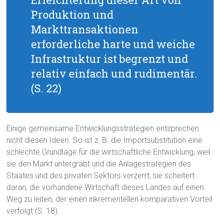
Produktion und
Markttransaktionen
erforderliche harte und weiche
Infrastruktur ist begrenzt und
relativ einfach und rudimentär.
(S. 22)
Einige gemeinsame Entwicklungsstrategien entsprechen
nicht diesen Ideen. So ist z. B. die Importsubstitution eine
schlechte Grundlage für die wirtschaftliche Entwicklung, weil
sie den Markt untergräbt und die Anlagestrategien des
Staates und des privaten Sektors verzerrt; sie scheitert
daran, die vorhandene Wirtschaft dieses Landes auf einen
Weg zu leiten, der einen inkrementellen komparativen Vorteil
verfolgt (S. 18).