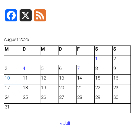
F
X
F
a
e
c
e
August 2026
M
D
M
D
F
S
S
e
d
1
2
b
3
4
5
6
7
8
9
o
10
11
12
13
14
15
16
o
17
18
19
20
21
22
23
24
25
26
27
28
29
30
k
31
« Juli