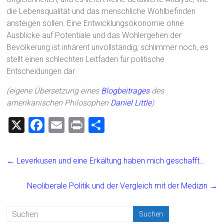
die Lebensqualität und das menschliche Wohlbefinden
ansteigen sollen. Eine Entwicklungsökonomie ohne
Ausblicke auf Potentiale und das Wohlergehen der
Bevölkerung ist inhärent unvollständig; schlimmer noch, es
stellt einen schlechten Leitfaden für politische
Entscheidungen dar.
(eigene Übersetzung eines
Blogbeitrages
des
amerikanischen Philosophen
Daniel Little
)
X
F
E
Pr
T
a
m
in
eil
ce
ai
t
e
←
Leverkusen und eine Erkältung haben mich geschafft…
b
l
n
o
Neoliberale Politik und der Vergleich mit der Medizin
→
ok