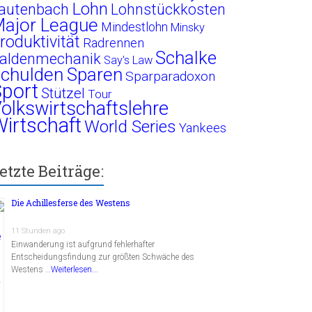
Lohn
autenbach
Lohnstückkosten
ajor League
Mindestlohn
Minsky
roduktivität
Radrennen
Schalke
aldenmechanik
Say's Law
chulden
Sparen
Sparparadoxon
port
Stützel
Tour
olkswirtschaftslehre
irtschaft
World Series
Yankees
etzte Beiträge:
Die Achillesferse des Westens
11 Stunden ago
Einwanderung ist aufgrund fehlerhafter
Entscheidungsfindung zur größten Schwäche des
Westens …
Weiterlesen...