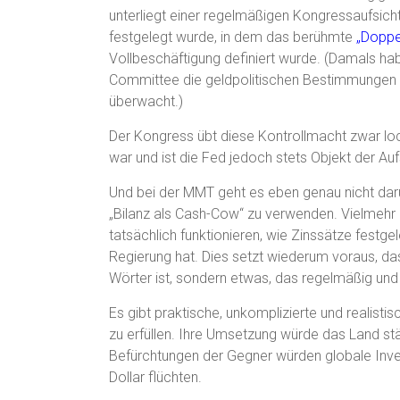
unterliegt einer regelmäßigen Kongressaufsich
festgelegt wurde, in dem das berühmte
„Doppe
Vollbeschäftigung definiert wurde. (Damals hab
Committee die geldpolitischen Bestimmungen 
überwacht.)
Der Kongress übt diese Kontrollmacht zwar lo
war und ist die Fed jedoch stets Objekt der Au
Und bei der MMT geht es eben genau nicht dar
„Bilanz als Cash-Cow“ zu verwenden. Vielmehr
tatsächlich funktionieren, wie Zinssätze festg
Regierung hat. Dies setzt wiederum voraus, d
Wörter ist, sondern etwas, das regelmäßig und 
Es gibt praktische, unkomplizierte und realis
zu erfüllen. Ihre Umsetzung würde das Land st
Befürchtungen der Gegner würden globale Inv
Dollar flüchten.