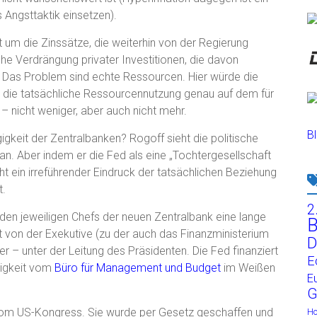
s Angsttaktik einsetzen).
t um die Zinssätze, die weiterhin von der Regierung
iche Verdrängung privater Investitionen, die davon
. Das Problem sind echte Ressourcen. Hier würde die
die tatsächliche Ressourcennutzung genau auf dem für
 – nicht weniger, aber auch nicht mehr.
Bl
eit der Zentralbanken? Rogoff sieht die politische
an. Aber indem er die Fed als eine „Tochtergesellschaft
t ein irreführender Eindruck der tatsächlichen Beziehung
t.
2
en jeweiligen Chefs der neuen Zentralbank eine lange
B
 von der Exekutive (zu der auch das Finanzministerium
D
er – unter der Leitung des Präsidenten. Die Fed finanziert
E
gigkeit vom
Büro für Management und Budget
im Weißen
E
G
 vom US-Kongress. Sie wurde per Gesetz geschaffen und
H