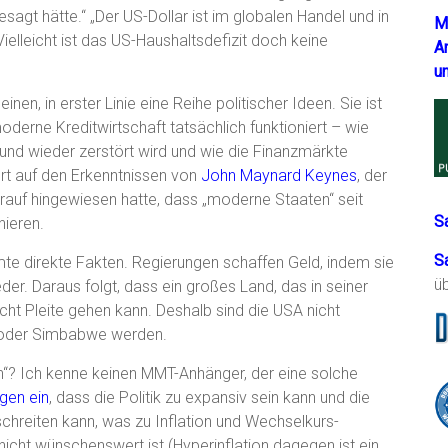
sagt hätte.“ „Der US-Dollar ist im globalen Handel und in
M
elleicht ist das US-Haushaltsdefizit doch keine
A
u
nen, in erster Linie eine Reihe politischer Ideen. Sie ist
derne Kreditwirtschaft tatsächlich funktioniert – wie
nd wieder zerstört wird und wie die Finanzmärkte
ert auf den Erkenntnissen von
John Maynard Keynes
, der
auf hingewiesen hatte, dass „moderne Staaten“ seit
S
nieren.
S
te direkte Fakten. Regierungen schaffen Geld, indem sie
ü
r. Daraus folgt, dass ein großes Land, das in seiner
t Pleite gehen kann. Deshalb sind die USA nicht
a oder Simbabwe werden.
en“? Ich kenne keinen MMT-Anhänger, der eine solche
gen ein
, dass die Politik zu expansiv sein kann und die
reiten kann, was zu Inflation und Wechselkurs-
cht wünschenswert ist (Hyperinflation dagegen ist ein