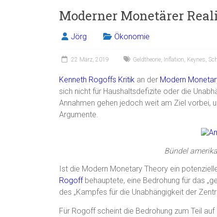
Moderner Monetärer Real
Jörg
Ökonomie
22 März, 2019
Geldtheorie
,
Inflation
,
Keynes
,
Sc
Kenneth Rogoffs Kritik
an der
Modern Monetar
sich nicht für Haushaltsdefizite oder die Unab
Annahmen gehen jedoch weit am Ziel vorbei, u
Argumente.
Bündel amerika
Ist die Modern Monetary Theory ein potenzielle
Rogoff
behauptete, eine Bedrohung für das „ge
des „Kampfes für die Unabhängigkeit der Zent
Für Rogoff scheint die Bedrohung zum Teil au