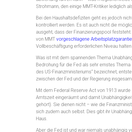
Strohmann, den einige MMT-Kritiker lediglich al
Bei den Haushaltsdefiziten geht es jedoch nich
kontrolliert werden. Es ist auch nicht die mögl
ausgeht, dass der Finanzierungspool feststeht
von MMT
vorgeschlagene Arbeitsplatzgarantie
Vollbeschäftigung erforderlichen Niveau halten
Was ist mit dem spannenden Thema Unabhängigk
Bedrohung für die Fed als sehr ernstes Thema 
des US-Finanzministeriums“ bezeichnet, entsteh
zwischen der Fed und der Regierung insgesam
Mit dem Federal Reserve Act von 1913 wurde d
Amtszeit eingeräumt und damit Unabhängigkeit
gehört). Sie dienen nicht – wie die Finanzminist
sich zudem auch selbst. Dies gibt ihr Unabhän
Haus.
Aber die Fed ist und war niemals unabhängig