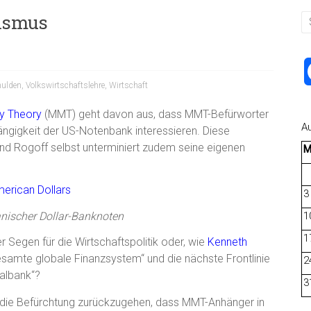
ismus
hulden
,
Volkswirtschaftslehre
,
Wirtschaft
y Theory
(MMT) geht davon aus, dass MMT-Befürworter
A
hängigkeit der US-Notenbank interessieren. Diese
nd Rogoff selbst unterminiert zudem seine eigenen
3
nischer Dollar-Banknoten
1
1
r Segen für die Wirtschaftspolitik oder, wie
Kenneth
samte globale Finanzsystem“ und die nächste Frontlinie
2
ralbank“?
3
f die Befürchtung zurückzugehen, dass MMT-Anhänger in