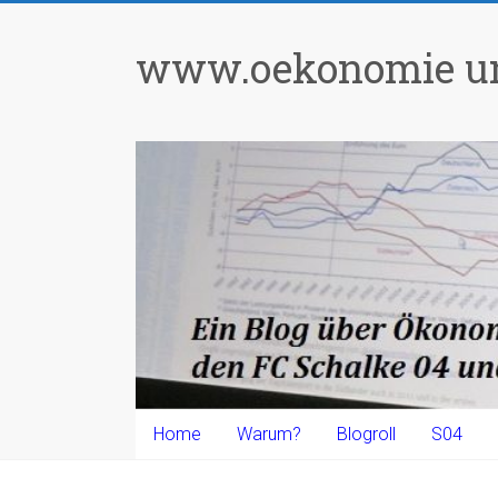
Zum
Inhalt
www.oekonomie un
springen
Home
Warum?
Blogroll
S04