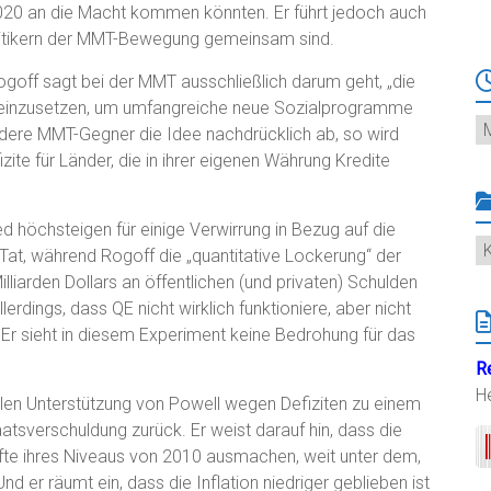
020 an die Macht kommen könnten. Er führt jedoch auch
 Kritikern der MMT-Bewegung gemeinsam sind.
ogoff sagt bei der MMT ausschließlich darum geht, „die
w einzusetzen, um umfangreiche neue Sozialprogramme
Ar
ndere MMT-Gegner die Idee nachdrücklich ab, so wird
fizite für Länder, die in ihrer eigenen Währung Kredite
ed höchsteigen für einige Verwirrung in Bezug auf die
K
 Tat, während Rogoff die „quantitative Lockerung“ der
lliarden Dollars an öffentlichen (und privaten) Schulden
erdings, dass QE nicht wirklich funktioniere, aber nicht
. Er sieht in diesem Experiment keine Bedrohung für das
R
H
ollen Unterstützung von Powell wegen Defiziten zu einem
atsverschuldung zurück. Er weist darauf hin, dass die
älfte ihres Niveaus von 2010 ausmachen, weit unter dem,
 er räumt ein, dass die Inflation niedriger geblieben ist