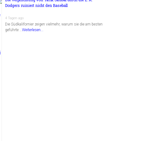
Dodgers ruiniert nicht den Baseball
4 Tagen ago
Die Südkalifornier zeigen vielmehr, warum sie die am besten
geführte …
Weiterlesen...