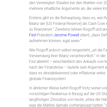
den Vereinigten Staaten bei den Wahlen von 2
mehrere inhaltliche Argumente an, die vielen
Erstens gibt es die Behauptung, dass es, wie R
Bilanz der [US Federal Reserve] als Cash Co
zu finanzieren.“ Zweitens lehnen Rogoff und a
Fed
-Präsident
Jerome Powell
zitiert, „dass De
aufnehmen können, egal seien.“
Wie Rogoff jedoch selbst eingesteht, „ist die F
Verwendung ihrer Bilanz verantwortlich.“ In der
Fed ablehnt – einschließlich des Ankaufs von Mi
nach der Finanzkrise – lautete sein Argument all
dass es destabilisierend oder inflationär wirke
globale Finanzsystem.
In ähnlicher Weise kehrt Rogoff trotz seiner v
vorsichtigen Realismus in Bezug auf die US-Sta
langfristigen Zinssätze von heute „etwa die H
was die Märkte damals vorhergesagt hatten.“ Und