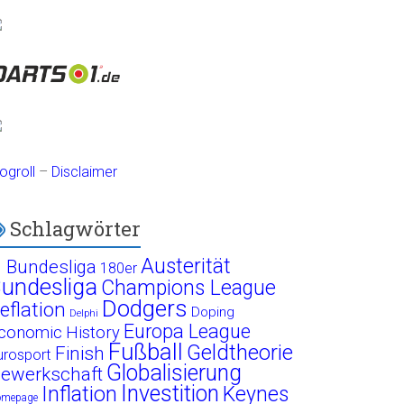
ogroll
–
Disclaimer
Schlagwörter
Austerität
. Bundesliga
180er
undesliga
Champions League
Dodgers
eflation
Doping
Delphi
Europa League
conomic History
Fußball
Geldtheorie
Finish
urosport
Globalisierung
ewerkschaft
Investition
Inflation
Keynes
omepage