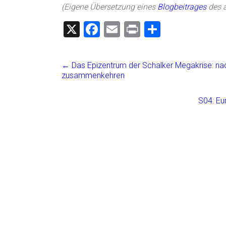
(Eigene Übersetzung eines
Blogbeitrages
des 
X
F
E
Pr
T
a
m
in
eil
ce
ai
t
e
←
Das Epizentrum der Schalker Megakrise: na
b
l
n
zusammenkehren
o
S04: Eu
ok