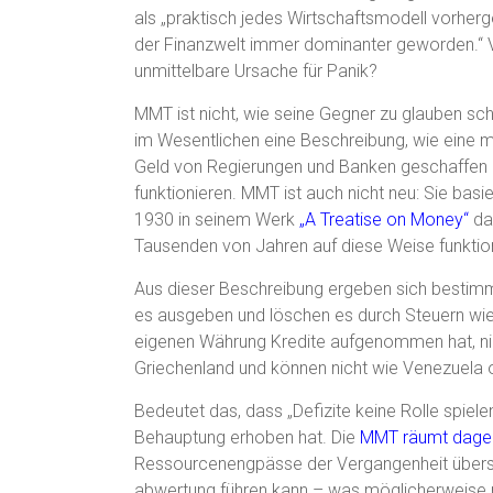
als „praktisch jedes Wirtschaftsmodell vorherge
der Finanzwelt immer dominanter geworden.“ Vi
unmittelbare Ursache für Panik?
MMT ist nicht, wie seine Gegner zu glauben schei
im Wesentlichen eine Beschreibung, wie eine mo
Geld von Regierungen und Banken geschaffen u
funktionieren. MMT ist auch nicht neu: Sie basi
1930 in seinem Werk
„A Treatise on Money“
dar
Tausenden von Jahren auf diese Weise funktio
Aus dieser Beschreibung ergeben sich bestimm
es ausgeben und löschen es durch Steuern wiede
eigenen Währung Kredite aufgenommen hat, nich
Griechenland und können nicht wie Venezuel
Bedeutet das, dass „Defizite keine Rolle spiel
Behauptung erhoben hat. Die
MMT räumt dage
Ressourcenengpässe der Vergangenheit übersch
abwertung führen kann – was möglicherweise ni