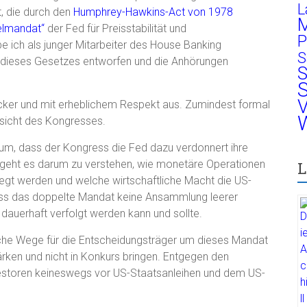
L
t, die durch den
Humphrey-Hawkins-Act von 1978
M
lmandat“
der Fed für Preisstabilität und
P
e ich als junger Mitarbeiter des House Banking
S
dieses Gesetzes entworfen und die Anhörungen
S
S
V
cker und mit erheblichem Respekt aus. Zumindest formal
W
fsicht des Kongresses.
um, dass der Kongress die Fed dazu verdonnert ihre
 geht es darum zu verstehen, wie monetäre Operationen
L
elegt werden und welche wirtschaftliche Macht die US-
ass das doppelte Mandat keine Ansammlung leerer
dauerhaft verfolgt werden kann und sollte.
tische Wege für die Entscheidungsträger um dieses Mandat
ärken und nicht in Konkurs bringen. Entgegen den
estoren keineswegs vor US-Staatsanleihen und dem US-