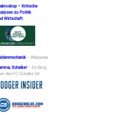
akroskop – Kritische
nalysen zu Politik
nd Wirtschaft
aldenmechanik
– Wikipedia
amma, Schalke!
– Ein Blog
ber den FC Schalke 04