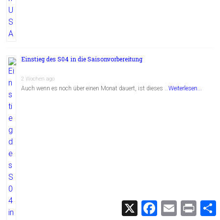
Einstieg des S04 in die Saisonvorbereitung
2 Wochen ago
Auch wenn es noch über einen Monat dauert, ist dieses …
Weiterlesen...
X
F
E
P
a
m
r
c
a
i
i