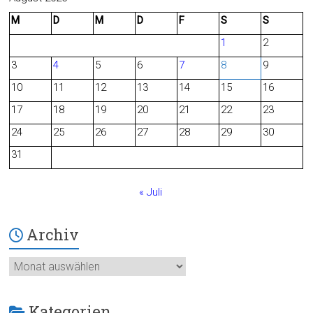
M
D
M
D
F
S
S
e
d
1
2
b
3
4
5
6
7
8
9
o
10
11
12
13
14
15
16
o
17
18
19
20
21
22
23
24
25
26
27
28
29
30
k
31
« Juli
Archiv
Archiv
Kategorien