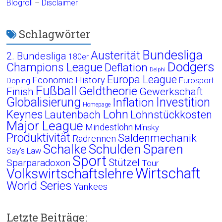
Blogroll
–
Disclaimer
Schlagwörter
Bundesliga
Austerität
2. Bundesliga
180er
Dodgers
Champions League
Deflation
Delphi
Europa League
Economic History
Eurosport
Doping
Fußball
Geldtheorie
Finish
Gewerkschaft
Globalisierung
Investition
Inflation
Homepage
Lohn
Keynes
Lautenbach
Lohnstückkosten
Major League
Mindestlohn
Minsky
Produktivität
Saldenmechanik
Radrennen
Schalke
Schulden
Sparen
Say's Law
Sport
Stützel
Sparparadoxon
Tour
Wirtschaft
Volkswirtschaftslehre
World Series
Yankees
Letzte Beiträge: