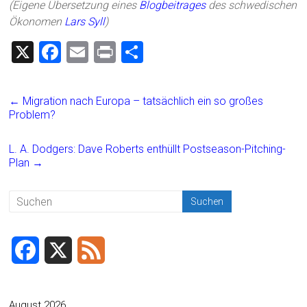
(Eigene Übersetzung eines
Blogbeitrages
des schwedischen
Ökonomen
Lars Syll
)
X
F
E
Pr
T
a
m
in
eil
ce
ai
t
e
←
Migration nach Europa – tatsächlich ein so großes
b
l
n
Problem?
o
L. A. Dodgers: Dave Roberts enthüllt Postseason-Pitching-
ok
Plan
→
F
X
F
a
e
c
e
August 2026