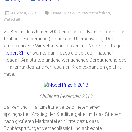
4 Oktober, 2023
Keynes
,
Minsky
,
Volkswirtschaftslehre
,
Wirtschaft
Zu Beginn des Jahres 2000 erschien ein Buch mit dem Titel
Irrational Exuberance (Irrationaler Überschwang). Der
amerikanische Wirtschaftsprofessor und Nobelpreisträger
Robert Shiller
warnte darin, dass die seit der Thatcher-
Reagan-Ära stattgefundene weitgehende Deregulierung des
Finanzmarktes zu einer rasanten Kreditexpansion geführt
habe.
Shiller im Dezember 2013
Banken und Finanzinstitute verzeichneten einen
sprunghaften Anstieg der Kreditvergabe, und das Streben
nach größeren Marktanteilen führte dazu, dass
Bonitätsprüfungen vernachlässigt und schlechte