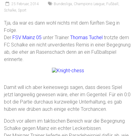
25 Februar, 2014
Bundesliga
,
Champions League
,
Fußball
,
Schalke
,
Sport
Tja, da war es dann wohl nichts mit dem fünften Sieg in
Folge.
Der
FSV Mainz 05
unter Trainer
Thomas Tuchel
trotzte dem
FC Schalke ein nicht unverdientes Remis in einer Begegnung
ab, die eher an Rasenschach denn an ein Fußballspiel
erinnerte.
Damit will ich aber keineswegs sagen, dass dieses Spiel
jetzt langweilig gewesen wäre, eher im Gegenteil. Für ein 0:0
bot die Partie durchaus kurzweilige Unterhaltung, es gab
hüben wie drüben auch einige echte Torchancen.
Doch vor allem im taktischen Bereich war die Begegnung
Schalke gegen Mainz ein echter Leckerbissen.
Der Mainzer Trainer lieferte ein Paradebeispiel dafür ab, wie