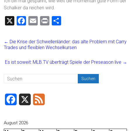
Ich bin mal gespannt, wie weit die momentan gute Form der
Schalker da reichen wird.
X
F
E
Pr
T
a
m
in
eil
ce
ai
t
e
←
Die Krise der Schwellenländer: das alte Problem mit Carry
b
l
n
Trades und flexiblen Wechselkursen
o
Es ist soweit: MLB.TV überträgt Spiele der Preseason live
→
ok
F
X
F
a
e
c
e
August 2026