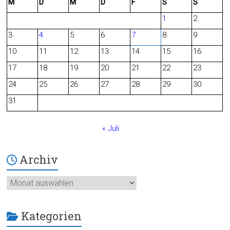
M
D
M
D
F
S
S
e
d
1
2
b
3
4
5
6
7
8
9
o
10
11
12
13
14
15
16
o
17
18
19
20
21
22
23
24
25
26
27
28
29
30
k
31
« Juli
Archiv
Archiv
Kategorien