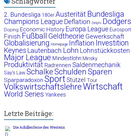
Schlagwörter
Bundesliga
Austerität
2. Bundesliga
180er
Dodgers
Champions League
Deflation
Delphi
Europa League
Economic History
Eurosport
Doping
Fußball
Geldtheorie
Finish
Gewerkschaft
Globalisierung
Investition
Inflation
Homepage
Lohn
Keynes
Lautenbach
Lohnstückkosten
Major League
Mindestlohn
Minsky
Produktivität
Saldenmechanik
Radrennen
Schalke
Schulden
Sparen
Say's Law
Sport
Stützel
Sparparadoxon
Tour
Wirtschaft
Volkswirtschaftslehre
World Series
Yankees
Letzte Beiträge:
Die Achillesferse des Westens