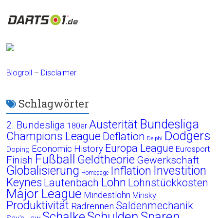
Blogroll
–
Disclaimer
Schlagwörter
Bundesliga
Austerität
2. Bundesliga
180er
Dodgers
Champions League
Deflation
Delphi
Europa League
Economic History
Eurosport
Doping
Fußball
Geldtheorie
Finish
Gewerkschaft
Globalisierung
Investition
Inflation
Homepage
Lohn
Keynes
Lautenbach
Lohnstückkosten
Major League
Mindestlohn
Minsky
Produktivität
Saldenmechanik
Radrennen
Schalke
Schulden
Sparen