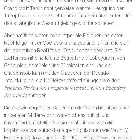
anfällig für X-Wing-Angriffe waren und, wie etwa Lord Vader
Grand Moff Tarkin richtigerweise warnte – aufgrund der
Trumpfkarte, die die Macht darstellte eher unbedeutend für
das strategische Gesamtgleichgewicht erschienen.
Aber natürlich waren hohe imperiale Politiker und deren
Nachfolger in der Operations-analyse unerfahren und sich
der operativen Realität vor Ort nur selten bewusst. Sie
stellten somit eine leichte Beute für die Lobbyarbeit von
Generälen, Admirälen und Bürokraten dar. Und der
Gnadenstoß kam mit den Claqueren der Pseudo-
Intellektuellen, die für Netzveröffentlichungen wie den
Imperial Review
, den
Imperial Interest
und den
Decadely
Standard
schrieben.
Die Auswirkungen des Scheiterns der oben beschriebenen
imperialen Militärreform waren offensichtlich und
unvermeidlich. Stellen Sie sich einfach vor, was die
Ergebnisse von äußerst knappen Schlachten wie Yavin IV,
Hoth, Endor, Jakku und der Starkiller-Basis gewesen wären,