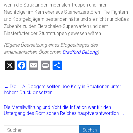
wenn die Struktur der imperialen Truppen und ihrer
Nachfolger im Kern eher aus Sternenzerstörern, Tie-Fightern
und Kopfgeldjägern bestanden hätte und sie nicht nur bloßes
Zubehör zu den Eierschalen-Superwaffen und dem
Blasterfutter der Sturmtruppen gewesen wären…
(Eigene Übersetzung eines Blogbeitrages des
amerikanischen Ökonomen
Bradford DeLong
)
X
F
E
Pr
T
a
m
in
eil
ce
ai
t
e
←
Die L. A. Dodgers sollten Joe Kelly in Situationen unter
b
l
n
hohem Druck einsetzen
o
Die Metallwährung und nicht die Inflation war für den
ok
Untergang des Römischen Reiches hauptverantwortlich
→