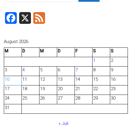
F
X
F
a
e
c
e
August 2026
M
D
M
D
F
S
S
e
d
1
2
b
3
4
5
6
7
8
9
o
10
11
12
13
14
15
16
o
17
18
19
20
21
22
23
24
25
26
27
28
29
30
k
31
« Juli