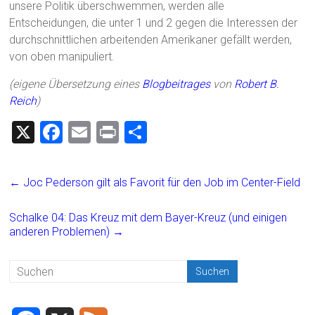
unsere Politik überschwemmen, werden alle
Entscheidungen, die unter 1 und 2 gegen die Interessen der
durchschnittlichen arbeitenden Amerikaner gefällt werden,
von oben manipuliert.
(eigene Übersetzung eines
Blogbeitrages
von
Robert B.
Reich
)
X
F
E
Pr
T
a
m
in
eil
ce
ai
t
e
←
Joc Pederson gilt als Favorit für den Job im Center-Field
b
l
n
o
Schalke 04: Das Kreuz mit dem Bayer-Kreuz (und einigen
anderen Problemen)
→
ok