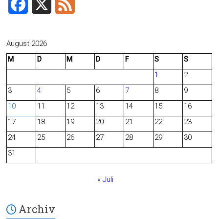
F
X
F
a
e
c
e
August 2026
M
D
M
D
F
S
S
e
d
1
2
b
3
4
5
6
7
8
9
o
10
11
12
13
14
15
16
o
17
18
19
20
21
22
23
24
25
26
27
28
29
30
k
31
« Juli
Archiv