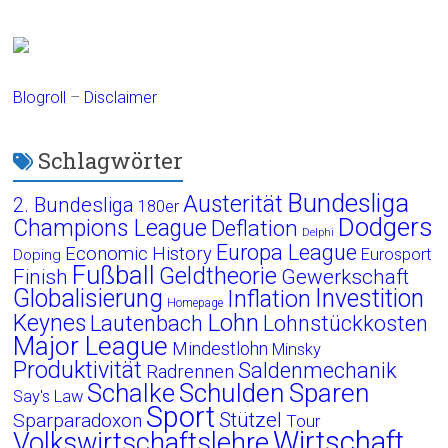
Blogroll
–
Disclaimer
Schlagwörter
Bundesliga
Austerität
2. Bundesliga
180er
Dodgers
Champions League
Deflation
Delphi
Europa League
Economic History
Eurosport
Doping
Fußball
Geldtheorie
Finish
Gewerkschaft
Globalisierung
Investition
Inflation
Homepage
Lohn
Keynes
Lautenbach
Lohnstückkosten
Major League
Mindestlohn
Minsky
Produktivität
Saldenmechanik
Radrennen
Schalke
Schulden
Sparen
Say's Law
Sport
Stützel
Sparparadoxon
Tour
Wirtschaft
Volkswirtschaftslehre