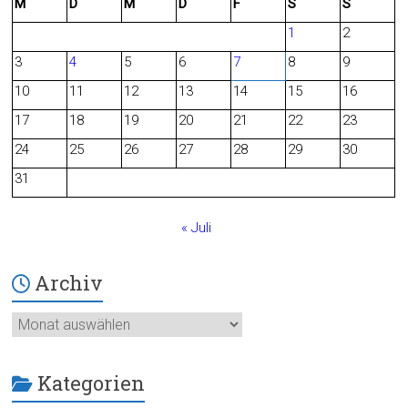
M
D
M
D
F
S
S
e
d
1
2
b
3
4
5
6
7
8
9
o
10
11
12
13
14
15
16
o
17
18
19
20
21
22
23
24
25
26
27
28
29
30
k
31
« Juli
Archiv
Archiv
Kategorien