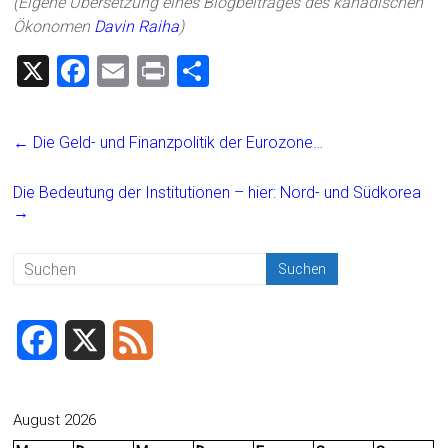
(Eigene Übersetzung eines Blogbeitrages des kanadischen
Ökonomen
Davin Raiha
)
X
F
E
Pr
T
a
m
in
eil
ce
ai
t
e
←
Die Geld- und Finanzpolitik der Eurozone…
b
l
n
o
Die Bedeutung der Institutionen – hier: Nord- und Südkorea
→
ok
F
X
F
a
e
c
e
August 2026