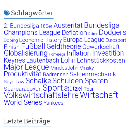
Schlagwörter
Bundesliga
Austerität
2. Bundesliga
180er
Dodgers
Champions League
Deflation
Delphi
Europa League
Economic History
Eurosport
Doping
Fußball
Geldtheorie
Finish
Gewerkschaft
Globalisierung
Investition
Inflation
Homepage
Lohn
Keynes
Lautenbach
Lohnstückkosten
Major League
Mindestlohn
Minsky
Produktivität
Saldenmechanik
Radrennen
Schalke
Schulden
Sparen
Say's Law
Sport
Stützel
Sparparadoxon
Tour
Wirtschaft
Volkswirtschaftslehre
World Series
Yankees
Letzte Beiträge: