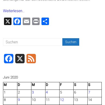
Weiterlesen…
X
F
E
Pr
T
a
m
in
eil
ce
ai
t
e
b
l
n
o
ok
F
X
F
a
e
c
e
Juni 2020
M
D
M
D
F
S
S
e
d
1
2
3
4
5
6
7
b
8
9
10
11
12
13
14