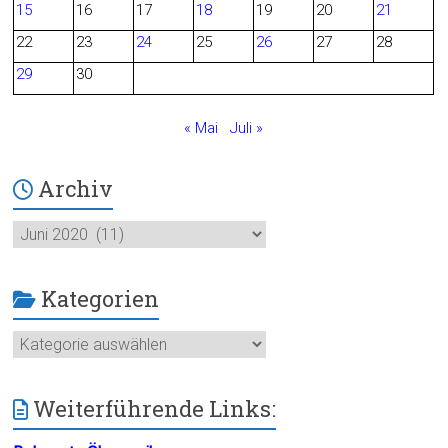
o
15
16
17
18
19
20
21
o
22
23
24
25
26
27
28
29
30
k
« Mai
Juli »
Archiv
Archiv
Kategorien
Kategorien
Weiterführende Links: