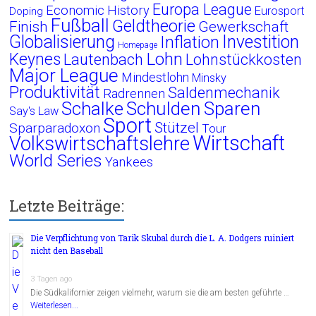
Europa League
Economic History
Eurosport
Doping
Fußball
Geldtheorie
Finish
Gewerkschaft
Globalisierung
Investition
Inflation
Homepage
Lohn
Keynes
Lautenbach
Lohnstückkosten
Major League
Mindestlohn
Minsky
Produktivität
Saldenmechanik
Radrennen
Schalke
Schulden
Sparen
Say's Law
Sport
Stützel
Sparparadoxon
Tour
Wirtschaft
Volkswirtschaftslehre
World Series
Yankees
Letzte Beiträge:
Die Verpflichtung von Tarik Skubal durch die L. A. Dodgers ruiniert
nicht den Baseball
3 Tagen ago
Die Südkalifornier zeigen vielmehr, warum sie die am besten geführte …
Weiterlesen...