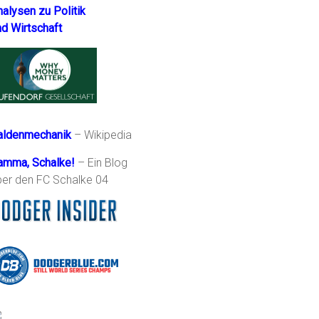
nalysen zu Politik
nd Wirtschaft
aldenmechanik
– Wikipedia
amma, Schalke!
– Ein Blog
ber den FC Schalke 04