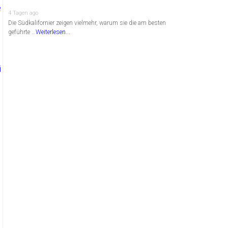
4 Tagen ago
Die Südkalifornier zeigen vielmehr, warum sie die am besten
geführte …
Weiterlesen...