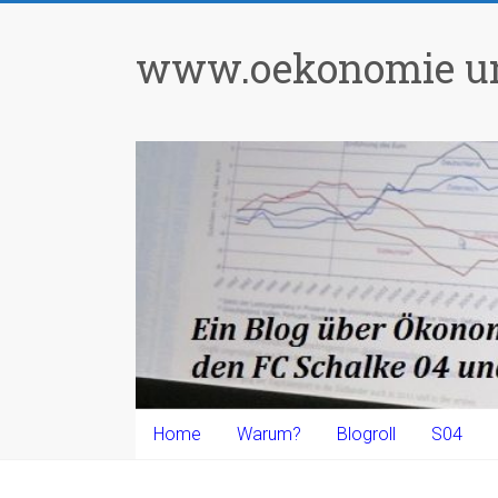
Zum
Inhalt
www.oekonomie un
springen
Home
Warum?
Blogroll
S04