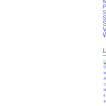
M
P
S
S
S
V
W
L