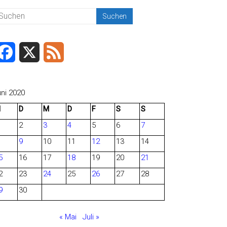
F
X
F
a
e
c
e
uni 2020
M
D
M
D
F
S
S
e
d
2
3
4
5
6
7
b
9
10
11
12
13
14
o
5
16
17
18
19
20
21
o
2
23
24
25
26
27
28
9
30
k
« Mai
Juli »