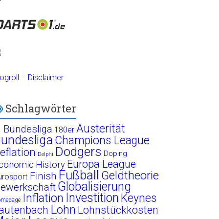
ogroll
–
Disclaimer
Schlagwörter
Austerität
. Bundesliga
180er
undesliga
Champions League
Dodgers
eflation
Doping
Delphi
Europa League
conomic History
Fußball
Geldtheorie
Finish
urosport
Globalisierung
ewerkschaft
Investition
Inflation
Keynes
omepage
Lohn
autenbach
Lohnstückkosten