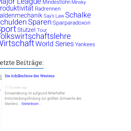
ajor League
Mindestlohn
Minsky
roduktivität
Radrennen
Schalke
aldenmechanik
Say's Law
chulden
Sparen
Sparparadoxon
port
Stützel
Tour
olkswirtschaftslehre
irtschaft
World Series
Yankees
etzte Beiträge:
Die Achillesferse des Westens
17 Stunden ago
Einwanderung ist aufgrund fehlerhafter
Entscheidungsfindung zur größten Schwäche des
Westens …
Weiterlesen...