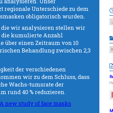
zu analysieren. Unser
zt regionale Unterschiede zu dem
tsmasken obligatorisch wurden.
Ar
die wir analysieren stellen wir
n die kumulierte Anzahl
lle über einen Zeitraum von 10
K
orischen Behandlung zwischen 2,3
gkeit der verschiedenen
kommen wir zu dem Schluss, dass
R
H
che Wachs-tumsrate der
m rund 40 % reduzieren.
 A new study of face masks
M