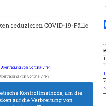
ken reduzieren COVID-19-Fälle
J
1
8
1
bertragung von Corona-Viren
2
2
etische Kontrollmethode, um die
ken auf die Verbreitung von