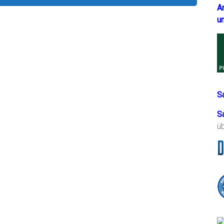
A
u
S
S
ü