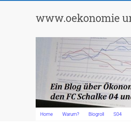
Zum
Inhalt
www.oekonomie un
springen
Home
Warum?
Blogroll
S04