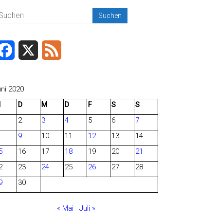
F
X
F
a
e
c
e
uni 2020
M
D
M
D
F
S
S
e
d
2
3
4
5
6
7
b
9
10
11
12
13
14
o
5
16
17
18
19
20
21
o
2
23
24
25
26
27
28
9
30
k
« Mai
Juli »