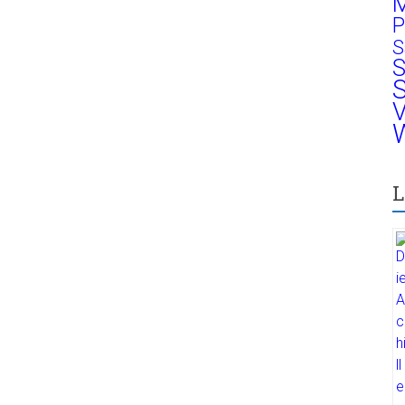
M
P
S
S
S
V
W
L