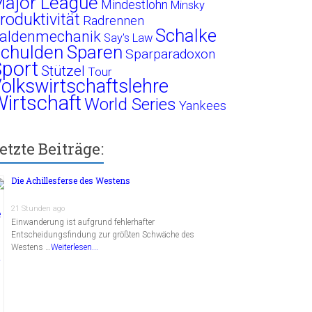
ajor League
Mindestlohn
Minsky
roduktivität
Radrennen
Schalke
aldenmechanik
Say's Law
chulden
Sparen
Sparparadoxon
port
Stützel
Tour
olkswirtschaftslehre
irtschaft
World Series
Yankees
etzte Beiträge:
Die Achillesferse des Westens
21 Stunden ago
Einwanderung ist aufgrund fehlerhafter
Entscheidungsfindung zur größten Schwäche des
Westens …
Weiterlesen...