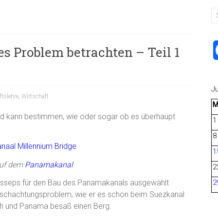
es Problem betrachten – Teil 1
J
tslehre
,
Wirtschaft
rd kann bestimmen, wie oder sogar ob es überhaupt
1
8
1
auf dem
Panamakanal
2
Lesseps für den Bau des Panamakanals ausgewählt
2
Ausschachtungsproblem, wie er es schon beim Suezkanal
ch und Panama besaß einen Berg.