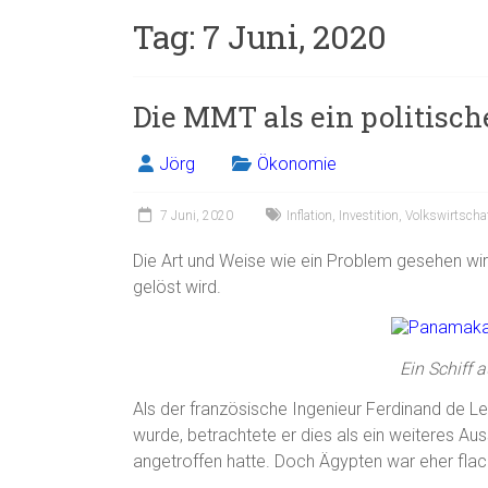
Tag:
7 Juni, 2020
Die MMT als ein politisch
Jörg
Ökonomie
7 Juni, 2020
Inflation
,
Investition
,
Volkswirtschaf
Die Art und Weise wie ein Problem gesehen wi
gelöst wird.
Ein Schiff 
Als der französische Ingenieur Ferdinand de 
wurde, betrachtete er dies als ein weiteres 
angetroffen hatte. Doch Ägypten war eher fla