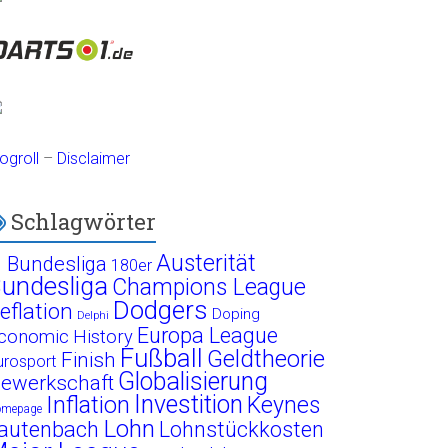
ogroll
–
Disclaimer
Schlagwörter
Austerität
. Bundesliga
180er
undesliga
Champions League
Dodgers
eflation
Doping
Delphi
Europa League
conomic History
Fußball
Geldtheorie
Finish
urosport
Globalisierung
ewerkschaft
Investition
Inflation
Keynes
omepage
Lohn
autenbach
Lohnstückkosten