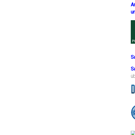
A
u
S
S
ü