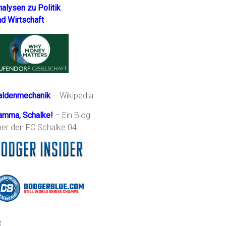
nalysen zu Politik
nd Wirtschaft
aldenmechanik
– Wikipedia
amma, Schalke!
– Ein Blog
ber den FC Schalke 04