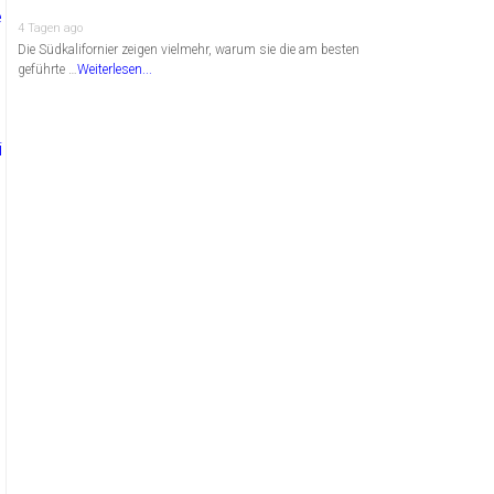
4 Tagen ago
Die Südkalifornier zeigen vielmehr, warum sie die am besten
geführte …
Weiterlesen...