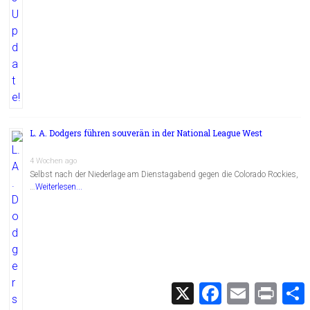
L. A. Dodgers führen souverän in der National League West
4 Wochen ago
Selbst nach der Niederlage am Dienstagabend gegen die Colorado Rockies,
…
Weiterlesen...
X
F
E
P
a
m
r
c
a
i
i