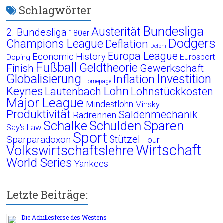
Schlagwörter
Bundesliga
Austerität
2. Bundesliga
180er
Dodgers
Champions League
Deflation
Delphi
Europa League
Economic History
Eurosport
Doping
Fußball
Geldtheorie
Finish
Gewerkschaft
Globalisierung
Investition
Inflation
Homepage
Lohn
Keynes
Lautenbach
Lohnstückkosten
Major League
Mindestlohn
Minsky
Produktivität
Saldenmechanik
Radrennen
Schalke
Schulden
Sparen
Say's Law
Sport
Stützel
Sparparadoxon
Tour
Wirtschaft
Volkswirtschaftslehre
World Series
Yankees
Letzte Beiträge:
Die Achillesferse des Westens