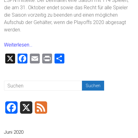
ESPN mitteilte. Der beinhaltet eine Saison mit 114 Spielen,
die am 31. Oktober endet sowie das Recht für alle Spieler
die Saison vorzeitig zu beenden und einen möglichen
Aufschub der Gehälter, wenn die Playoffs 2020 abgesagt
werden.
Weiterlesen…
X
F
E
Pr
T
a
m
in
eil
ce
ai
t
e
b
l
n
o
ok
F
X
F
a
e
c
e
Juni 2020