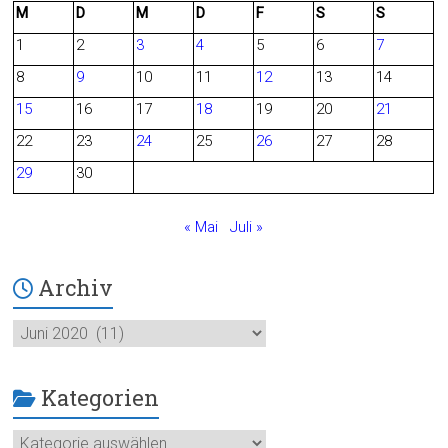
M
D
M
D
F
S
S
e
d
1
2
3
4
5
6
7
b
8
9
10
11
12
13
14
o
15
16
17
18
19
20
21
o
22
23
24
25
26
27
28
29
30
k
« Mai
Juli »
Archiv
Archiv
Kategorien
Kategorien