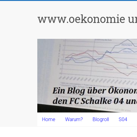
Zum
Inhalt
www.oekonomie un
springen
Home
Warum?
Blogroll
S04