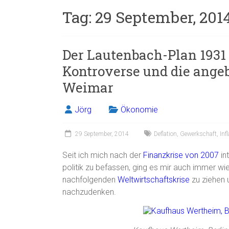
Tag:
29 September, 201
Der Lautenbach-Plan 1931 –
Kontroverse und die ange
Weimar
Jörg
Ökonomie
29 September, 2014
Deflation
,
Gewerkschaft
,
Inf
Seit ich mich nach der
Finanzkrise von 2007
in
politik zu befassen, ging es mir auch immer wie
nachfolgenden
Weltwirtschaftskrise
zu ziehen 
nachzudenken.