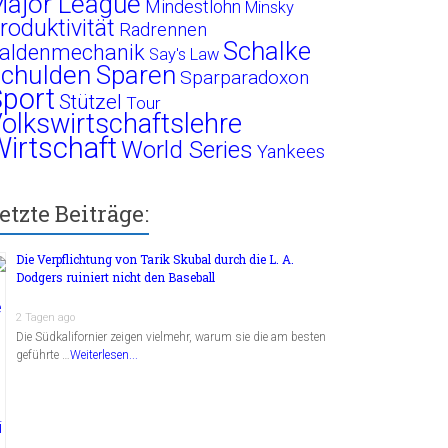
ajor League
Mindestlohn
Minsky
roduktivität
Radrennen
Schalke
aldenmechanik
Say's Law
chulden
Sparen
Sparparadoxon
port
Stützel
Tour
olkswirtschaftslehre
irtschaft
World Series
Yankees
etzte Beiträge:
Die Verpflichtung von Tarik Skubal durch die L. A.
Dodgers ruiniert nicht den Baseball
2 Tagen ago
Die Südkalifornier zeigen vielmehr, warum sie die am besten
geführte …
Weiterlesen...