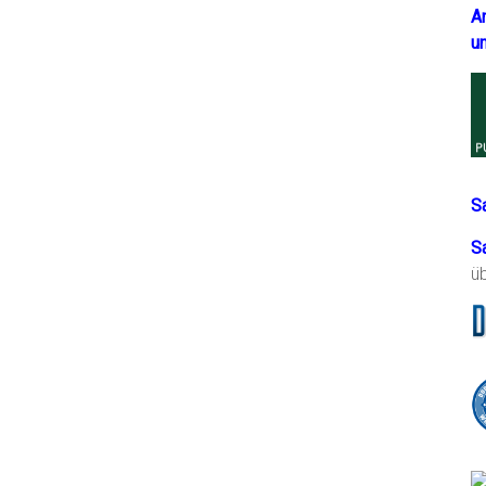
A
u
S
S
ü