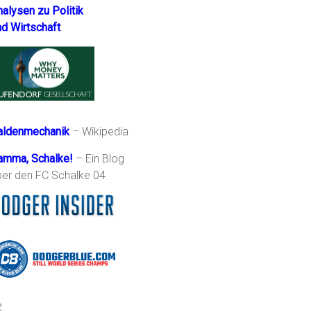
nalysen zu Politik
nd Wirtschaft
aldenmechanik
– Wikipedia
amma, Schalke!
– Ein Blog
ber den FC Schalke 04