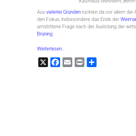
Kaufhaus Wertheim, Berlin 
Aus
vielerlei Gründen
rückten da vor allem die
den Fokus, insbesondere das Ende der
Weimar
umstrittene Frage nach der Auslotung der wirt
Brüning
.
Weiterlesen…
X
F
E
Pr
T
a
m
in
eil
ce
ai
t
e
b
l
n
o
ok