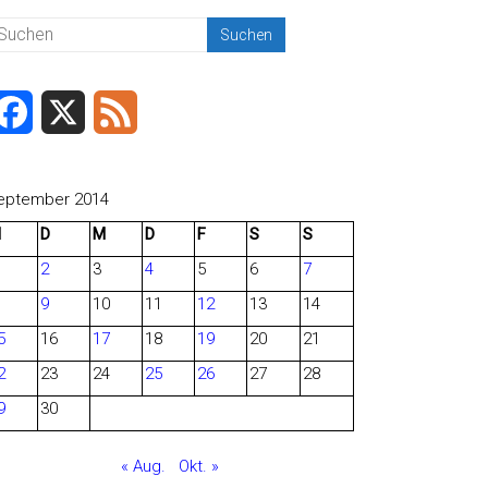
F
X
F
a
e
c
e
eptember 2014
M
D
M
D
F
S
S
e
d
2
3
4
5
6
7
b
9
10
11
12
13
14
o
5
16
17
18
19
20
21
o
2
23
24
25
26
27
28
9
30
k
« Aug.
Okt. »