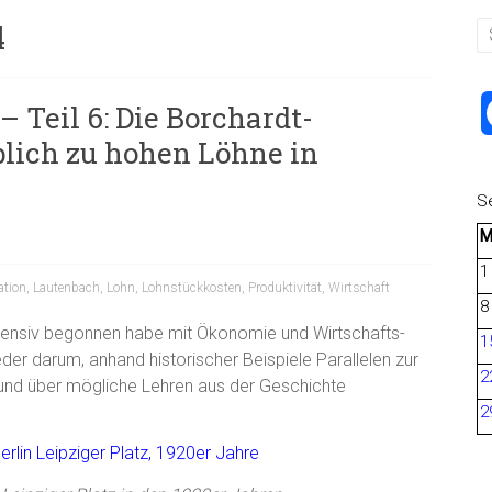
4
 Teil 6: Die Borchardt-
blich zu hohen Löhne in
S
1
lation
,
Lautenbach
,
Lohn
,
Lohnstückkosten
,
Produktivität
,
Wirtschaft
8
tensiv begonnen habe mit Ökonomie und Wirtschafts-
1
der darum, anhand historischer Beispiele Parallelen zur
2
und über mögliche Lehren aus der Geschichte
2