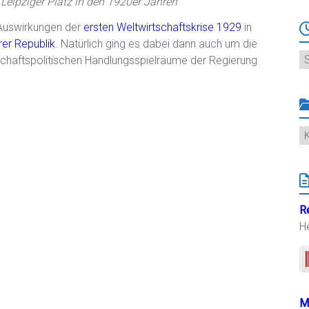
Leipziger Platz in den 1920er Jahren
 Auswirkungen der
ersten Weltwirtschaftskrise 1929
in
er Republik
. Natürlich ging es dabei dann auch um die
Ar
schaftspolitischen Handlungsspielräume der Regierung
K
R
H
M