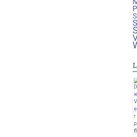
M
P
S
S
S
V
W
L