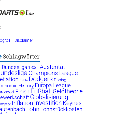
ogroll
–
Disclaimer
Schlagwörter
Austerität
. Bundesliga
180er
undesliga
Champions League
Dodgers
eflation
Doping
Delphi
Europa League
conomic History
Fußball
Geldtheorie
Finish
urosport
Globalisierung
ewerkschaft
Investition
Inflation
Keynes
omepage
Lohn
autenbach
Lohnstückkosten