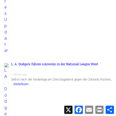
L. A. Dodgers führen souverän in der National League West
1 Monat ago
Selbst nach der Niederlage am Dienstagabend gegen die Colorado Rockies,
…
Weiterlesen...
X
F
E
P
a
m
r
c
a
i
i