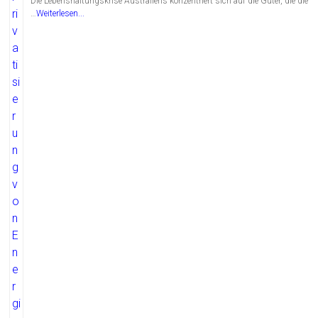
Die Lebenshaltungskrise Australiens konzentriert sich auf die Güter, die die
…
Weiterlesen...