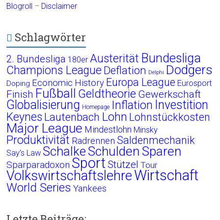
Blogroll
–
Disclaimer
Schlagwörter
Bundesliga
Austerität
2. Bundesliga
180er
Dodgers
Champions League
Deflation
Delphi
Europa League
Economic History
Eurosport
Doping
Fußball
Geldtheorie
Finish
Gewerkschaft
Globalisierung
Investition
Inflation
Homepage
Lohn
Keynes
Lautenbach
Lohnstückkosten
Major League
Mindestlohn
Minsky
Produktivität
Saldenmechanik
Radrennen
Schalke
Schulden
Sparen
Say's Law
Sport
Stützel
Sparparadoxon
Tour
Wirtschaft
Volkswirtschaftslehre
World Series
Yankees
Letzte Beiträge: