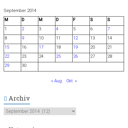
c
e
September 2014
M
D
M
D
F
S
S
e
d
1
2
3
4
5
6
7
b
8
9
10
11
12
13
14
o
15
16
17
18
19
20
21
o
22
23
24
25
26
27
28
29
30
k
« Aug.
Okt. »
Archiv
Archiv