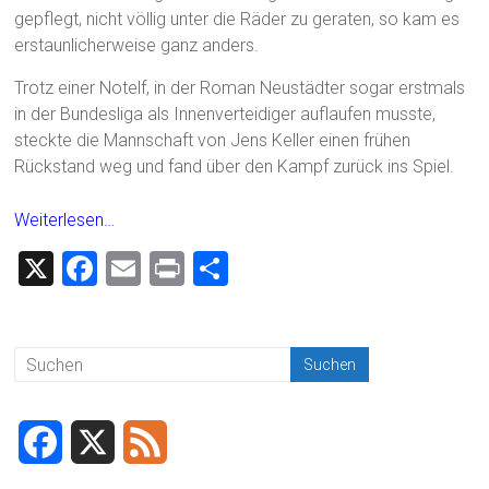
gepflegt, nicht völlig unter die Räder zu geraten, so kam es
erstaunlicherweise ganz anders.
Trotz einer Notelf, in der Roman Neustädter sogar erstmals
in der Bundesliga als Innenverteidiger auflaufen musste,
steckte die Mannschaft von Jens Keller einen frühen
Rückstand weg und fand über den Kampf zurück ins Spiel.
Weiterlesen…
X
F
E
Pr
T
a
m
in
eil
ce
ai
t
e
b
l
n
o
ok
F
X
F
a
e