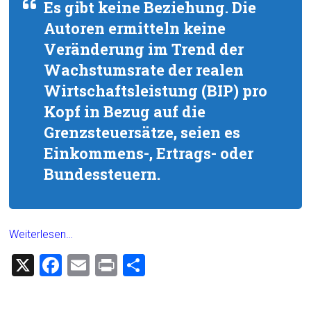
Es gibt keine Beziehung. Die
Autoren ermitteln keine
Veränderung im Trend der
Wachstumsrate der realen
Wirtschaftsleistung (BIP) pro
Kopf in Bezug auf die
Grenzsteuersätze, seien es
Einkommens-, Ertrags- oder
Bundessteuern.
Weiterlesen…
X
F
E
Pr
T
a
m
in
eil
ce
ai
t
e