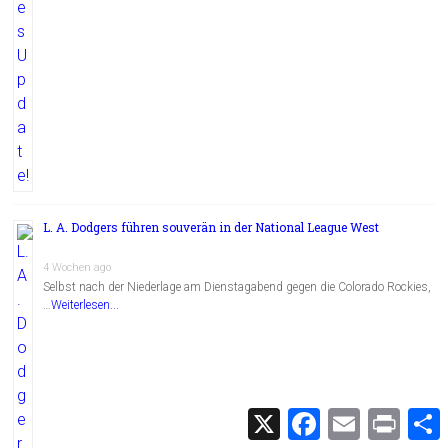
L. A. Dodgers führen souverän in der National League West
4 Wochen ago
Selbst nach der Niederlage am Dienstagabend gegen die Colorado Rockies,
…
Weiterlesen...
X
F
E
P
a
m
r
c
a
i
i