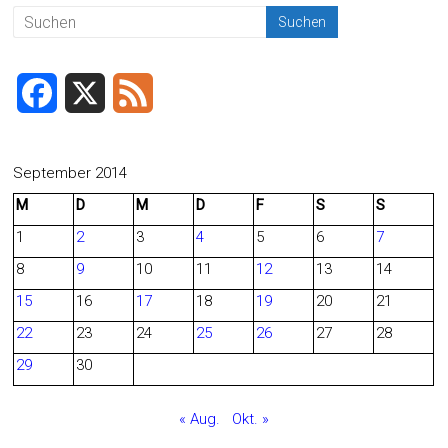
b
l
n
o
ok
F
X
F
a
e
c
e
September 2014
M
D
M
D
F
S
S
e
d
1
2
3
4
5
6
7
b
8
9
10
11
12
13
14
o
15
16
17
18
19
20
21
o
22
23
24
25
26
27
28
29
30
k
« Aug.
Okt. »