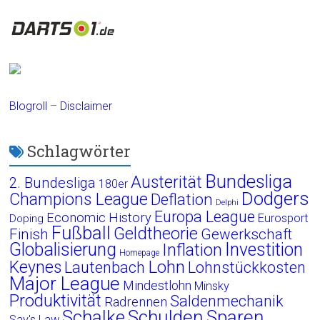
Blogroll
–
Disclaimer
Schlagwörter
Bundesliga
Austerität
2. Bundesliga
180er
Dodgers
Champions League
Deflation
Delphi
Europa League
Economic History
Eurosport
Doping
Fußball
Geldtheorie
Finish
Gewerkschaft
Globalisierung
Investition
Inflation
Homepage
Lohn
Keynes
Lautenbach
Lohnstückkosten
Major League
Mindestlohn
Minsky
Produktivität
Saldenmechanik
Radrennen
Schalke
Schulden
Sparen
Say's Law