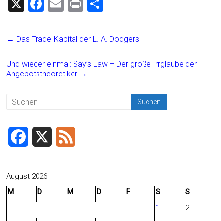
X
F
E
Pr
T
a
m
in
eil
ce
ai
t
e
←
Das Trade-Kapital der L. A. Dodgers
b
l
n
o
Und wieder einmal: Say’s Law – Der große Irrglaube der
Angebotstheoretiker
→
ok
F
X
F
a
e
c
e
August 2026
M
D
M
D
F
S
S
e
d
1
2
b