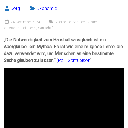
Jörg
Ökonomie
24 November, 2024
Geldtheorie
,
Schulden
,
Sparen
,
Volkswirtschaftslehre
,
Wirtschaft
„Die Notwendigkeit zum Haushaltsausgleich ist ein
Aberglaube…ein Mythos. Es ist wie eine religiöse Lehre, die
dazu verwendet wird, um Menschen an eine bestimmte
Sache glauben zu lassen.“
(
Paul Samuelson
)