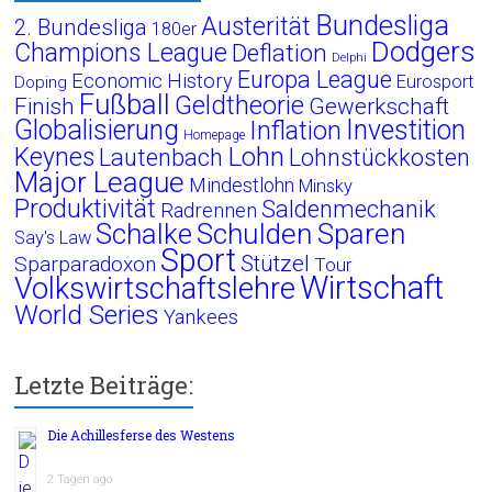
Bundesliga
Austerität
2. Bundesliga
180er
Dodgers
Champions League
Deflation
Delphi
Europa League
Economic History
Eurosport
Doping
Fußball
Geldtheorie
Finish
Gewerkschaft
Globalisierung
Investition
Inflation
Homepage
Lohn
Keynes
Lautenbach
Lohnstückkosten
Major League
Mindestlohn
Minsky
Produktivität
Saldenmechanik
Radrennen
Schalke
Schulden
Sparen
Say's Law
Sport
Stützel
Sparparadoxon
Tour
Wirtschaft
Volkswirtschaftslehre
World Series
Yankees
Letzte Beiträge:
Die Achillesferse des Westens
2 Tagen ago