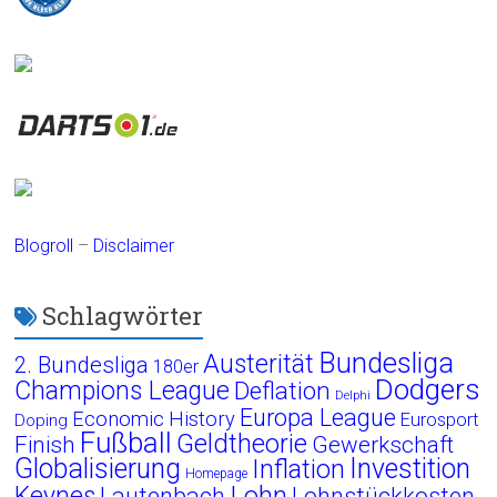
Blogroll
–
Disclaimer
Schlagwörter
Bundesliga
Austerität
2. Bundesliga
180er
Dodgers
Champions League
Deflation
Delphi
Europa League
Economic History
Eurosport
Doping
Fußball
Geldtheorie
Finish
Gewerkschaft
Globalisierung
Investition
Inflation
Homepage
Lohn
Keynes
Lautenbach
Lohnstückkosten