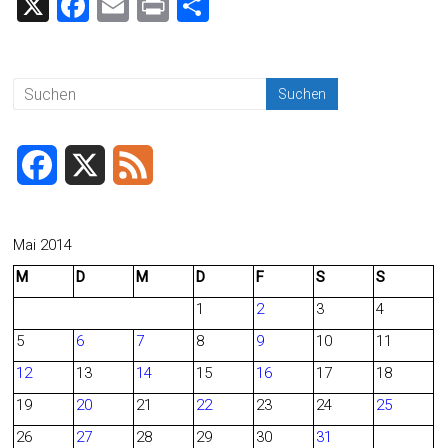
X
F
E
Pr
T
a
m
in
eil
ce
ai
t
e
b
l
n
o
ok
F
X
F
a
e
c
e
Mai 2014
M
D
M
D
F
S
S
e
d
1
2
3
4
b
5
6
7
8
9
10
11
o
12
13
14
15
16
17
18
o
19
20
21
22
23
24
25
26
27
28
29
30
31
k