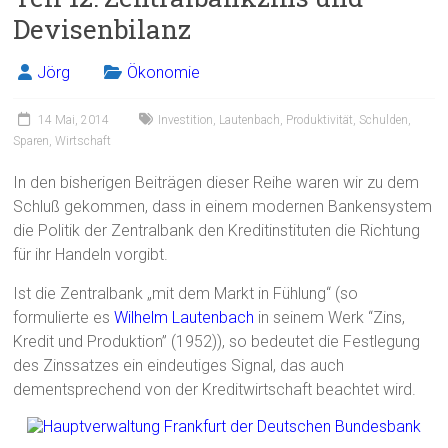
Devisenbilanz
Jörg
Ökonomie
14 Mai, 2014
Investition
,
Lautenbach
,
Produktivität
,
Schulden
,
Sparen
,
Wirtschaft
In den bisherigen Beiträgen dieser Reihe waren wir zu dem
Schluß gekommen, dass in einem modernen Bankensystem
die Politik der Zentralbank den Kreditinstituten die Richtung
für ihr Handeln vorgibt.
Ist die Zentralbank „mit dem Markt in Fühlung“ (so
formulierte es
Wilhelm Lautenbach
in seinem Werk “Zins,
Kredit und Produktion” (1952)), so bedeutet die Festlegung
des Zinssatzes ein eindeutiges Signal, das auch
dementsprechend von der Kreditwirtschaft beachtet wird.