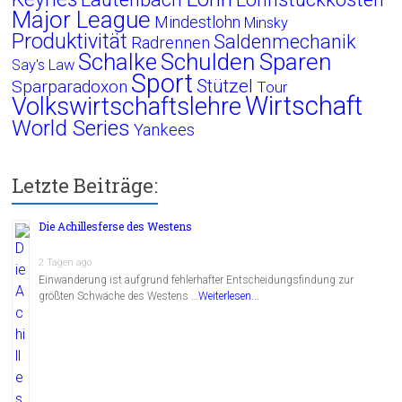
Major League
Mindestlohn
Minsky
Produktivität
Saldenmechanik
Radrennen
Schalke
Schulden
Sparen
Say's Law
Sport
Stützel
Sparparadoxon
Tour
Wirtschaft
Volkswirtschaftslehre
World Series
Yankees
Letzte Beiträge:
Die Achillesferse des Westens
2 Tagen ago
Einwanderung ist aufgrund fehlerhafter Entscheidungsfindung zur
größten Schwäche des Westens …
Weiterlesen...