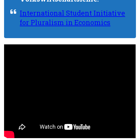
International Student Initiative
for Pluralism in Economics