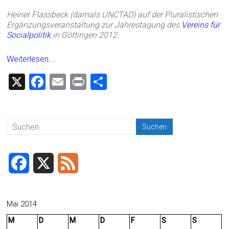
Heiner Flassbeck (damals UNCTAD) auf der Pluralistischen
Ergänzungsveranstaltung zur Jahrestagung des
Vereins für
Socialpolitik
in Göttingen 2012.
Weiterlesen…
X
F
E
Pr
T
a
m
in
eil
ce
ai
t
e
b
l
n
o
ok
F
X
F
a
e
c
e
Mai 2014
M
D
M
D
F
S
S
e
d