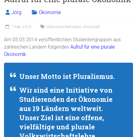
Jörg
Ökonomie
7 Mai, 2014
Volkswirtschaftslehre
,
Wirtschaft
Am 05.05.2014 veröffentlichten Studentengruppen aus
zahlreichen Ländern folgenden
Aufruf für eine plurale
Ökonomik
:
Unser Motto ist Pluralismus.
Wir sind eine Initiative von
Studierenden der Ökonomie
aus 19 Ländern weltweit.
Unser Ziel ist eine offene,
vielfältige und plurale
Volkswirtschaftslehre.