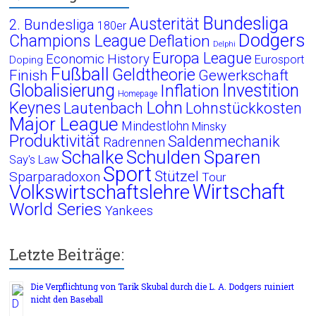
Bundesliga
Austerität
2. Bundesliga
180er
Dodgers
Champions League
Deflation
Delphi
Europa League
Economic History
Eurosport
Doping
Fußball
Geldtheorie
Finish
Gewerkschaft
Globalisierung
Investition
Inflation
Homepage
Lohn
Keynes
Lautenbach
Lohnstückkosten
Major League
Mindestlohn
Minsky
Produktivität
Saldenmechanik
Radrennen
Schalke
Schulden
Sparen
Say's Law
Sport
Stützel
Sparparadoxon
Tour
Wirtschaft
Volkswirtschaftslehre
World Series
Yankees
Letzte Beiträge:
Die Verpflichtung von Tarik Skubal durch die L. A. Dodgers ruiniert
nicht den Baseball