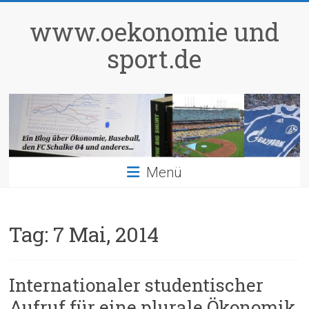
Zum
Inhalt
www.oekonomie und
springen
sport.de
Menü
Tag:
7 Mai, 2014
Internationaler studentischer
Aufruf für eine plurale Ökonomik