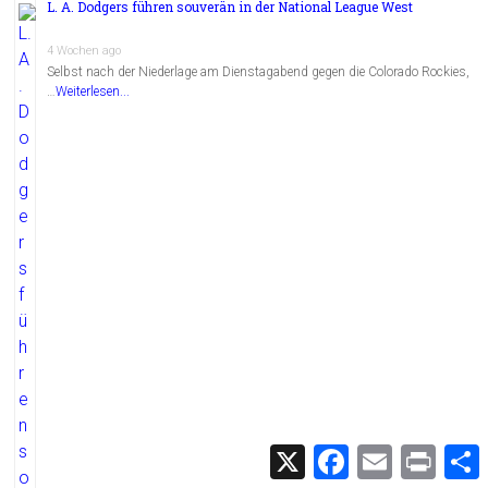
L. A. Dodgers führen souverän in der National League West
4 Wochen ago
Selbst nach der Niederlage am Dienstagabend gegen die Colorado Rockies,
…
Weiterlesen...
X
F
E
P
a
m
r
c
a
i
i