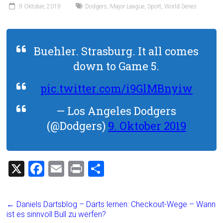
9 Oktober, 2019
Dodgers
,
Major League
,
Sport
,
World Series
Buehler. Strasburg. It all comes
down to Game 5.
pic.twitter.com/i9GlMBnyiw
— Los Angeles Dodgers
(@Dodgers)
9. Oktober 2019
X
F
E
Pr
T
a
m
in
eil
ce
ai
t
e
←
Daniels Dartsblog – Darts lernen: Checkout-Wege – Wann
b
l
n
ist es sinnvoll Bull zu werfen?