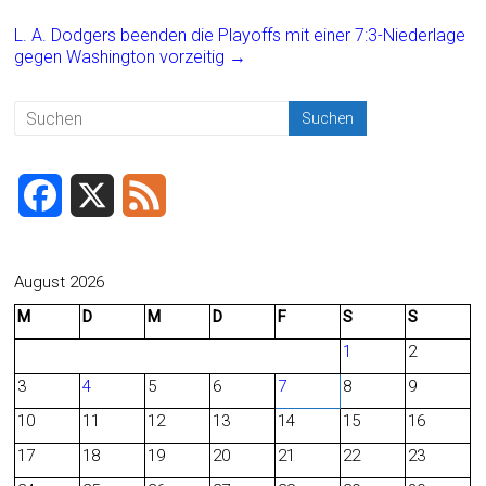
o
L. A. Dodgers beenden die Playoffs mit einer 7:3-Niederlage
ok
gegen Washington vorzeitig
→
F
X
F
a
e
c
e
August 2026
M
D
M
D
F
S
S
e
d
1
2
b
3
4
5
6
7
8
9
o
10
11
12
13
14
15
16
o
17
18
19
20
21
22
23