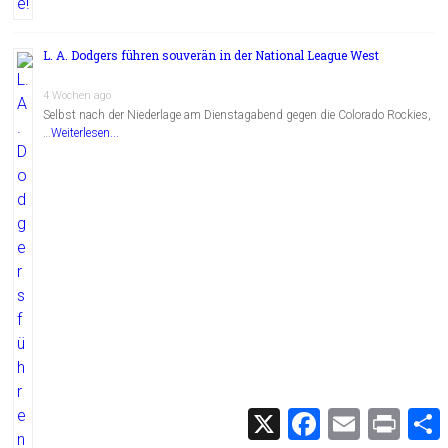
L. A. Dodgers führen souverän in der National League West
4 Wochen ago
Selbst nach der Niederlage am Dienstagabend gegen die Colorado Rockies,
…
Weiterlesen...
X
F
E
P
a
m
r
c
a
i
i