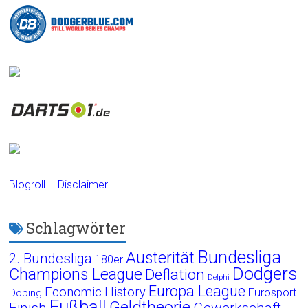
Blogroll
–
Disclaimer
Schlagwörter
Bundesliga
Austerität
2. Bundesliga
180er
Dodgers
Champions League
Deflation
Delphi
Europa League
Economic History
Eurosport
Doping
Fußball
Geldtheorie
Finish
Gewerkschaft