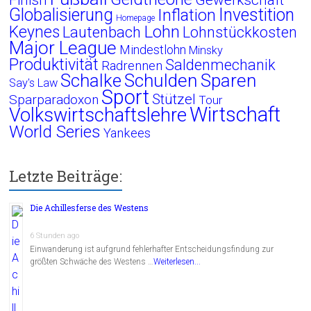
Globalisierung
Investition
Inflation
Homepage
Lohn
Keynes
Lautenbach
Lohnstückkosten
Major League
Mindestlohn
Minsky
Produktivität
Saldenmechanik
Radrennen
Schalke
Schulden
Sparen
Say's Law
Sport
Stützel
Sparparadoxon
Tour
Wirtschaft
Volkswirtschaftslehre
World Series
Yankees
Letzte Beiträge:
Die Achillesferse des Westens
6 Stunden ago
Einwanderung ist aufgrund fehlerhafter Entscheidungsfindung zur
größten Schwäche des Westens …
Weiterlesen...