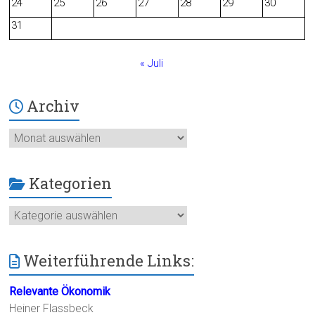
24
25
26
27
28
29
30
k
31
« Juli
Archiv
Archiv
Kategorien
Kategorien
Weiterführende Links:
Relevante Ökonomik
Heiner Flassbeck