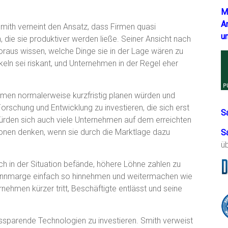
M
A
ith verneint den Ansatz, dass Firmen quasi
u
die sie produktiver werden ließe. Seiner Ansicht nach
raus wissen, welche Dinge sie in der Lage wären zu
keln sei riskant, und Unternehmen in der Regel eher
irmen normalerweise kurzfristig planen würden und
orschung und Entwicklung zu investieren, die sich erst
S
ürden sich auch viele Unternehmen auf dem erreichten
tionen denken, wenn sie durch die Marktlage dazu
S
ü
ich in der Situation befände, höhere Löhne zahlen zu
innmarge einfach so hinnehmen und weitermachen wie
nehmen kürzer tritt, Beschäftigte entlässt und seine
tssparende Technologien zu investieren. Smith verweist