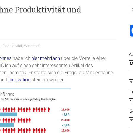
hne Produktivität und
n
,
Produktivität
,
Wirtschaft
A
lohnes
habe ich
hier mehrfach
über die Vorteile einer
 ich auf einen sehr interessanten Artikel des
ser Thematik. Er stellte sich die Frage, ob Mindestlöhne
und
Innovation
steigern würden.
3
1
1
2
3