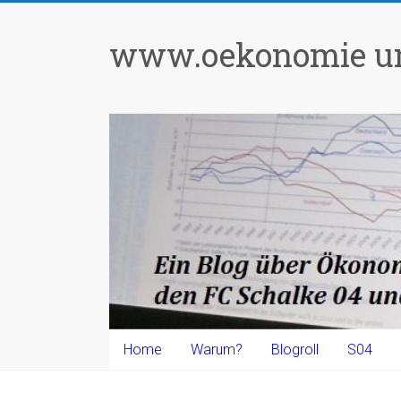
Zum
Inhalt
www.oekonomie un
springen
Home
Warum?
Blogroll
S04