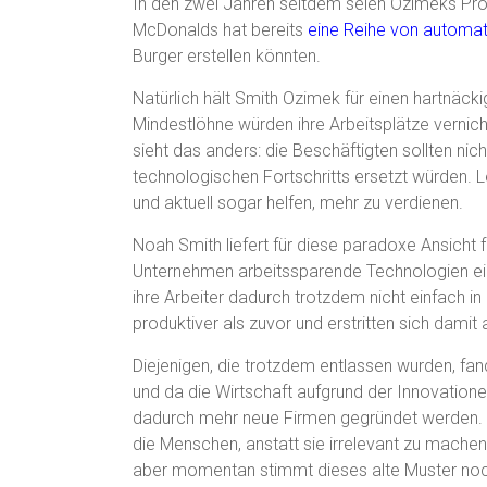
In den zwei Jahren seitdem seien Ozimeks Pr
McDonalds hat bereits
eine Reihe von automati
Burger erstellen könnten.
Natürlich hält Smith Ozimek für einen hartnäc
Mindestlöhne würden ihre Arbeitsplätze vernic
sieht das anders: die Beschäftigten sollten nic
technologischen Fortschritts ersetzt würden. L
und aktuell sogar helfen, mehr zu verdienen.
Noah Smith liefert für diese paradoxe Ansicht f
Unternehmen arbeitssparende Technologien ein
ihre Arbeiter dadurch trotzdem nicht einfach in
produktiver als zuvor und erstritten sich dami
Diejenigen, die trotzdem entlassen wurden, fa
und da die Wirtschaft aufgrund der Innovatio
dadurch mehr neue Firmen gegründet werden. I
die Menschen, anstatt sie irrelevant zu machen
aber momentan stimmt dieses alte Muster no