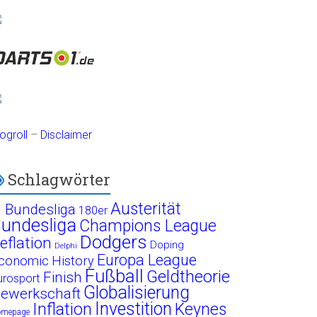
ogroll
–
Disclaimer
Schlagwörter
Austerität
. Bundesliga
180er
undesliga
Champions League
Dodgers
eflation
Doping
Delphi
Europa League
conomic History
Fußball
Geldtheorie
Finish
urosport
Globalisierung
ewerkschaft
Investition
Inflation
Keynes
omepage