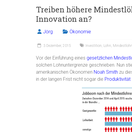
Treiben höhere Mindestlö
Innovation an?
Jörg
Ökonomie
3 Dezember, 2015
Investition
,
Lohn
,
Mindestloh
Vor der Einführung eines
gesetzlichen Mindest
solchen Lohnuntergrenze geschrieben. Nun stieß
amerikanischen Ökonomen
Noah Smith
zu die
in der langen Frist nicht sogar die
Produktivität