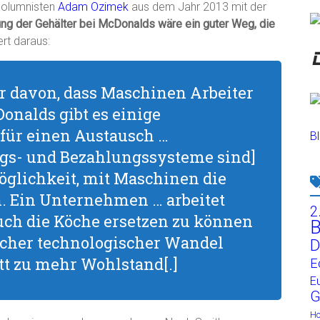
Kolumnisten
Adam Ozimek
aus dem Jahr 2013 mit der
ng der Gehälter bei McDonalds wäre ein guter Weg, die
ert daraus:
 davon, dass Maschinen Arbeiter
onalds gibt es einige
 für einen Austausch …
Bl
ngs- und Bezahlungssysteme sind]
öglichkeit, mit Maschinen die
. Ein Unternehmen … arbeitet
2
auch die Köche ersetzen zu können
B
olcher technologischer Wandel
D
tt zu mehr Wohlstand[.]
E
E
G
H