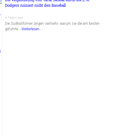
Dodgers ruiniert nicht den Baseball
4 Tagen ago
Die Südkalifornier zeigen vielmehr, warum sie die am besten
geführte …
Weiterlesen...