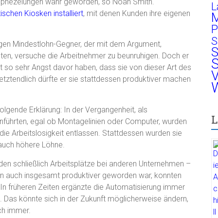
ophezeiungen wahr geworden, so Noah Smith.
L
schen Kiosken installiert
, mit denen Kunden ihre eigenen
M
P
S
kigen Mindestlohn-Gegner, der mit dem Argument,
S
hten, versuche die Arbeitnehmer zu beunruhigen. Doch er
S
ht so sehr Angst davor haben, dass sie von dieser Art des
V
etztendlich dürfte er sie stattdessen produktiver machen
W
olgende Erklärung: In der Vergangenheit, als
L
führten, egal ob Montagelinien oder Computer, wurden
 die Arbeitslosigkeit entlassen. Stattdessen wurden sie
t auch höhere Löhne.
nden schließlich Arbeitsplätze bei anderen Unternehmen –
nen auch insgesamt produktiver geworden war, konnten
n früheren Zeiten ergänzte die Automatisierung immer
. Das könnte sich in der Zukunft möglicherweise ändern,
ch immer.