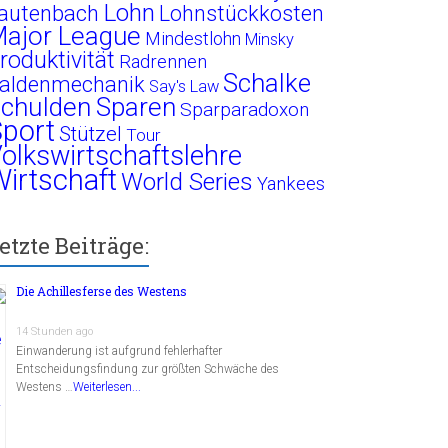
Lohn
autenbach
Lohnstückkosten
ajor League
Mindestlohn
Minsky
roduktivität
Radrennen
Schalke
aldenmechanik
Say's Law
chulden
Sparen
Sparparadoxon
port
Stützel
Tour
olkswirtschaftslehre
irtschaft
World Series
Yankees
etzte Beiträge:
Die Achillesferse des Westens
14 Stunden ago
Einwanderung ist aufgrund fehlerhafter
Entscheidungsfindung zur größten Schwäche des
Westens …
Weiterlesen...