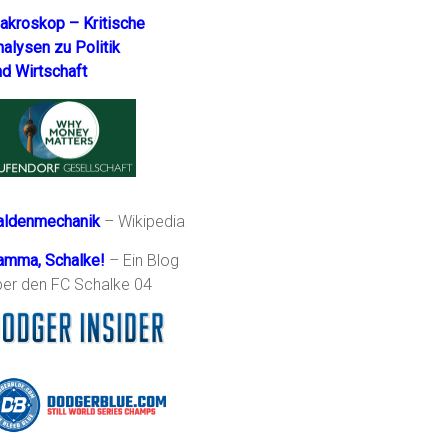
akroskop – Kritische
nalysen zu Politik
nd Wirtschaft
aldenmechanik
– Wikipedia
amma, Schalke!
– Ein Blog
ber den FC Schalke 04