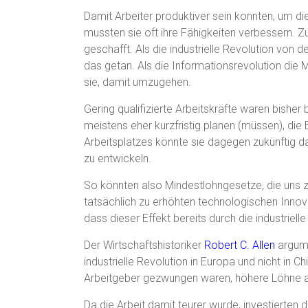
Damit Arbeiter produktiver sein konnten, um die
mussten sie oft ihre Fähigkeiten verbessern. Z
geschafft. Als die industrielle Revolution von 
das getan. Als die Informationsrevolution die
sie, damit umzugehen.
Gering qualifizierte Arbeitskräfte waren bisher 
meistens eher kurzfristig planen (müssen), die 
Arbeitsplatzes könnte sie dagegen zukünftig da
zu entwickeln.
So könnten also Mindestlohngesetze, die uns zw
tatsächlich zu erhöhten technologischen Innova
dass dieser Effekt bereits durch die industrie
Der Wirtschaftshistoriker
Robert C. Allen
argume
industrielle Revolution in Europa und nicht in 
Arbeitgeber gezwungen waren, höhere Löhne an
Da die Arbeit damit teurer wurde, investierten