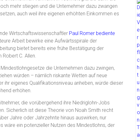
e noch mehr stiegen und die Unternehmer dazu zwangen
u setzen, auch weil ihre eigenen erhöhten Einkommen es
nde Wirtschaftswissenschaftler
Paul Romer
bediente
teure Arbeit bewirke eine Aufwärtsspirale der
itung bietet bereits eine frühe Bestätigung der
 Robert C. Allen.
t Mindestlohngesetze die Unternehmen dazu zwingen,
 ziehen würden – nämlich riskante Wetten auf neue
r ihr eigenes Qualifikationsniveau anheben, würde dieser
chend erhöhen.
eitnehmer, die vorübergehend ihre Niedriglohn-Jobs
en. Sicherlich ist diese Theorie von Noah Smith recht
t über Jahre oder Jahrzehnte hinaus auswirken, nur
es wäre ein potenzieller Nutzen des Mindestlohns, der