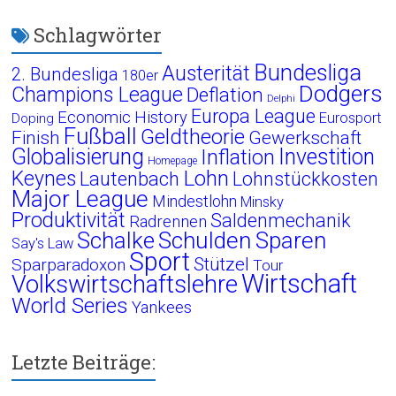
Schlagwörter
Bundesliga
Austerität
2. Bundesliga
180er
Dodgers
Champions League
Deflation
Delphi
Europa League
Economic History
Eurosport
Doping
Fußball
Geldtheorie
Finish
Gewerkschaft
Globalisierung
Investition
Inflation
Homepage
Lohn
Keynes
Lautenbach
Lohnstückkosten
Major League
Mindestlohn
Minsky
Produktivität
Saldenmechanik
Radrennen
Schalke
Schulden
Sparen
Say's Law
Sport
Stützel
Sparparadoxon
Tour
Wirtschaft
Volkswirtschaftslehre
World Series
Yankees
Letzte Beiträge: