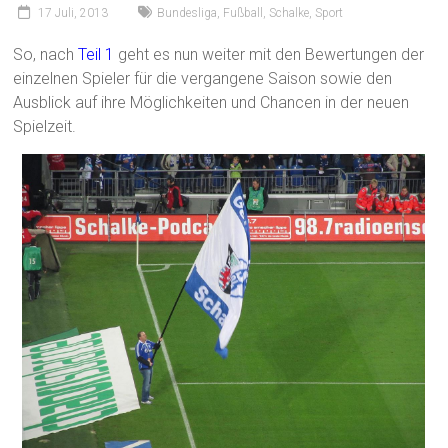
17 Juli, 2013
Bundesliga
,
Fußball
,
Schalke
,
Sport
So, nach
Teil 1
geht es nun weiter mit den Bewertungen der
einzelnen Spieler für die vergangene Saison sowie den
Ausblick auf ihre Möglichkeiten und Chancen in der neuen
Spielzeit.