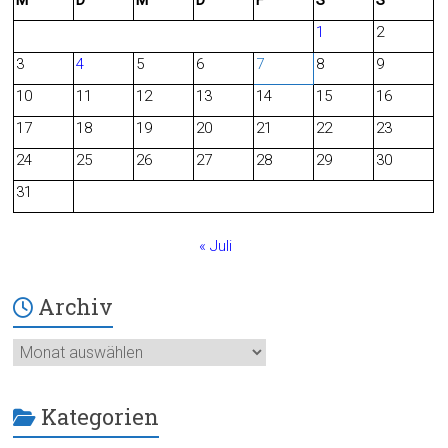
M
D
M
D
F
S
S
e
d
1
2
b
3
4
5
6
7
8
9
o
10
11
12
13
14
15
16
o
17
18
19
20
21
22
23
24
25
26
27
28
29
30
k
31
« Juli
Archiv
Archiv
Kategorien