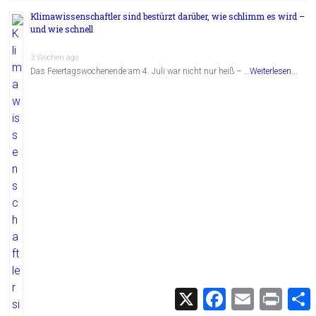
Klimawissenschaftler sind bestürzt darüber, wie schlimm es wird –
und wie schnell
3 Wochen ago
Das Feiertagswochenende am 4. Juli war nicht nur heiß – …
Weiterlesen...
X
F
E
P
a
m
r
c
a
i
i