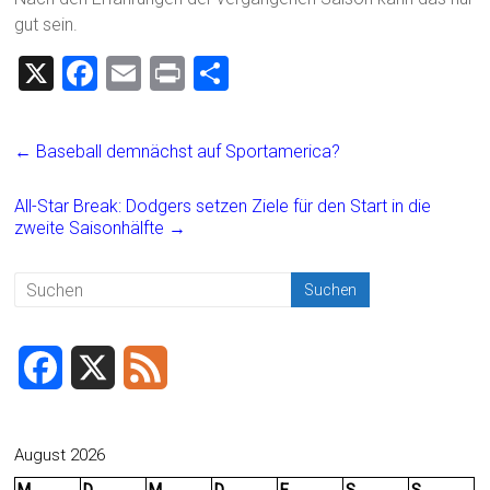
gut sein.
X
F
E
Pr
T
a
m
in
eil
ce
ai
t
e
←
Baseball demnächst auf Sportamerica?
b
l
n
o
All-Star Break: Dodgers setzen Ziele für den Start in die
zweite Saisonhälfte
→
ok
F
X
F
a
e
c
e
August 2026