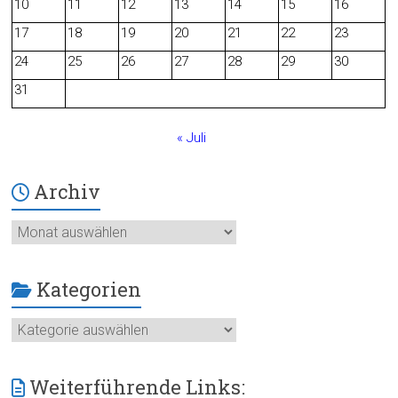
10
11
12
13
14
15
16
o
17
18
19
20
21
22
23
24
25
26
27
28
29
30
k
31
« Juli
Archiv
Archiv
Kategorien
Kategorien
Weiterführende Links: