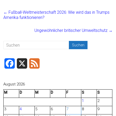
a
m
in
eil
ce
ai
t
e
←
Fußball-Weltmeisterschaft 2026: Wie wird das in Trumps
b
l
n
Amerika funktionieren?
o
Ungewöhnlicher britischer Umweltschutz
→
ok
F
X
F
a
e
c
e
August 2026
M
D
M
D
F
S
S
e
d
1
2
b
3
4
5
6
7
8
9
o