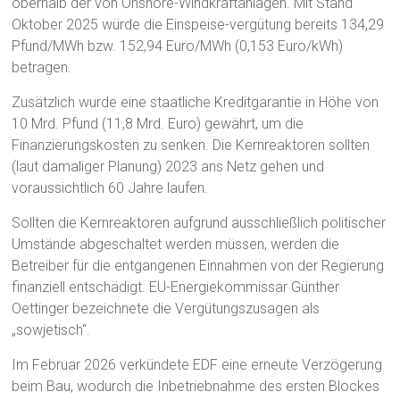
oberhalb der von Onshore-Windkraftanlagen. Mit Stand
Oktober 2025 würde die Einspeise-vergütung bereits 134,29
Pfund/MWh bzw. 152,94 Euro/MWh (0,153 Euro/kWh)
betragen.
Zusätzlich wurde eine staatliche Kreditgarantie in Höhe von
10 Mrd. Pfund (11,8 Mrd. Euro) gewährt, um die
Finanzierungskosten zu senken. Die Kernreaktoren sollten
(laut damaliger Planung) 2023 ans Netz gehen und
voraussichtlich 60 Jahre laufen.
Sollten die Kernreaktoren aufgrund ausschließlich politischer
Umstände abgeschaltet werden müssen, werden die
Betreiber für die entgangenen Einnahmen von der Regierung
finanziell entschädigt. EU-Energiekommissar Günther
Oettinger bezeichnete die Vergütungszusagen als
„sowjetisch“.
Im Februar 2026 verkündete EDF eine erneute Verzögerung
beim Bau, wodurch die Inbetriebnahme des ersten Blockes