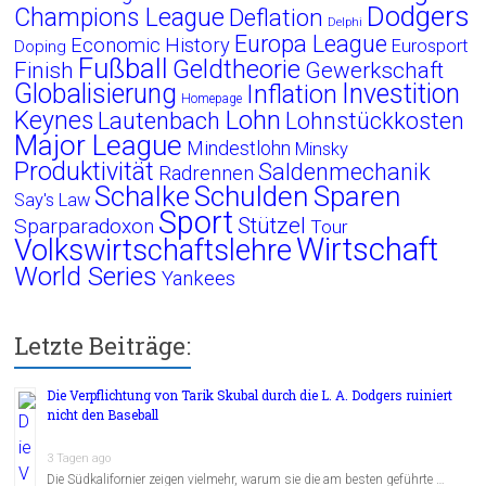
Dodgers
Champions League
Deflation
Delphi
Europa League
Economic History
Eurosport
Doping
Fußball
Geldtheorie
Finish
Gewerkschaft
Globalisierung
Investition
Inflation
Homepage
Lohn
Keynes
Lautenbach
Lohnstückkosten
Major League
Mindestlohn
Minsky
Produktivität
Saldenmechanik
Radrennen
Schalke
Schulden
Sparen
Say's Law
Sport
Stützel
Sparparadoxon
Tour
Wirtschaft
Volkswirtschaftslehre
World Series
Yankees
Letzte Beiträge:
Die Verpflichtung von Tarik Skubal durch die L. A. Dodgers ruiniert
nicht den Baseball
3 Tagen ago
Die Südkalifornier zeigen vielmehr, warum sie die am besten geführte …