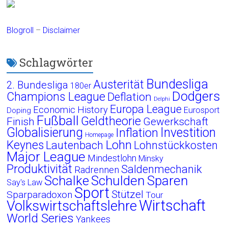
Blogroll
–
Disclaimer
Schlagwörter
Bundesliga
Austerität
2. Bundesliga
180er
Dodgers
Champions League
Deflation
Delphi
Europa League
Economic History
Eurosport
Doping
Fußball
Geldtheorie
Finish
Gewerkschaft
Globalisierung
Investition
Inflation
Homepage
Lohn
Keynes
Lautenbach
Lohnstückkosten
Major League
Mindestlohn
Minsky
Produktivität
Saldenmechanik
Radrennen
Schalke
Schulden
Sparen
Say's Law
Sport
Stützel
Sparparadoxon
Tour
Wirtschaft
Volkswirtschaftslehre
World Series
Yankees