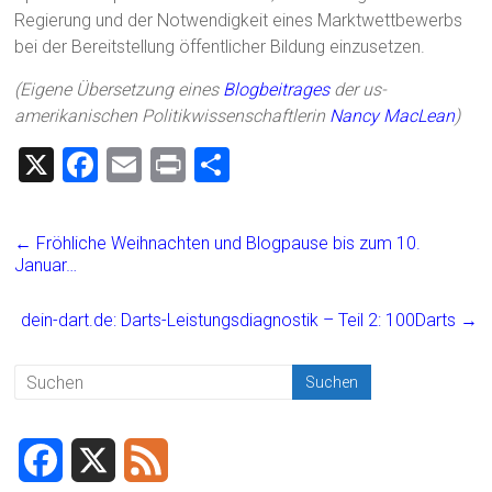
Regierung und der Notwendigkeit eines Marktwettbewerbs
bei der Bereitstellung öffentlicher Bildung einzusetzen.
(Eigene Übersetzung eines
Blogbeitrages
der us-
amerikanischen Politikwissenschaftlerin
Nancy MacLean
)
X
F
E
Pr
T
a
m
in
eil
ce
ai
t
e
←
Fröhliche Weihnachten und Blogpause bis zum 10.
b
l
n
Januar…
o
dein-dart.de: Darts-Leistungsdiagnostik – Teil 2: 100Darts
→
ok
F
X
F