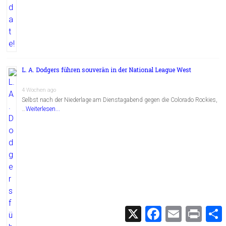
L. A. Dodgers führen souverän in der National League West
4 Wochen ago
Selbst nach der Niederlage am Dienstagabend gegen die Colorado Rockies,
…
Weiterlesen...
X
F
E
P
a
m
r
c
a
i
i