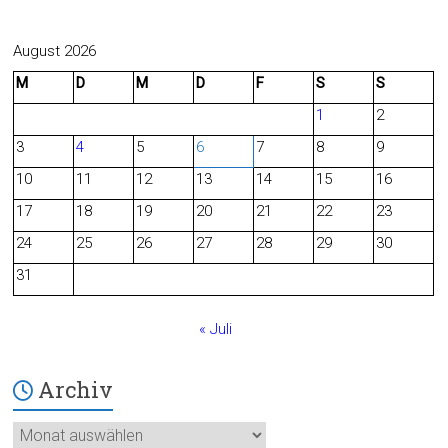
a
e
c
e
August 2026
M
D
M
D
F
S
S
e
d
1
2
b
3
4
5
6
7
8
9
o
10
11
12
13
14
15
16
o
17
18
19
20
21
22
23
24
25
26
27
28
29
30
k
31
« Juli
Archiv
Archiv