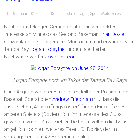
26 Januar, 2017
Dodgers
,
Major League
,
Sport
,
World Series
Nach monatelangen Gerüchten über ein verstärktes
Interesse an Minnesotas Second Baseman
Brian Dozier
,
schwenkten die Dodgers am Montag um und erwarben von
Tampa Bay
Logan Forsythe
für den talentierten
Nachwuchswerfer
Jose De Leon
.
Logan Forsythe noch im Trikot der Tampa Bay Rays
Ohne Angabe weiterer Einzelheiten teilte der Präsident der
Baseball-Operationen
Andrew Friedman
mit, dass die
zusätzlichen „Anschaffungskosten“ für den Einkauf eines
anderen Spielers (Dozier) nicht im Interesse des Clubs
gewesen wären. Zusätzlich zu De Leon wollten die Twins
angeblich noch ein weiteres Talent für Dozier, der im
vergangenen Jahr 42 Homeruns schlug.