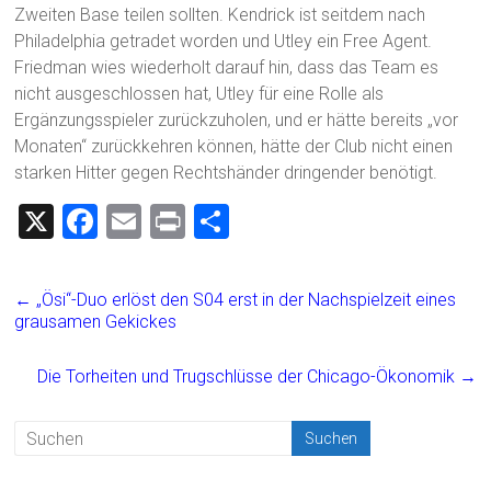
Zweiten Base teilen sollten. Kendrick ist seitdem nach
Philadelphia getradet worden und Utley ein Free Agent.
Friedman wies wiederholt darauf hin, dass das Team es
nicht ausgeschlossen hat, Utley für eine Rolle als
Ergänzungsspieler zurückzuholen, und er hätte bereits „vor
Monaten“ zurückkehren können, hätte der Club nicht einen
starken Hitter gegen Rechtshänder dringender benötigt.
X
F
E
Pr
T
a
m
in
eil
ce
ai
t
e
←
„Ösi“-Duo erlöst den S04 erst in der Nachspielzeit eines
b
l
n
grausamen Gekickes
o
Die Torheiten und Trugschlüsse der Chicago-Ökonomik
→
ok