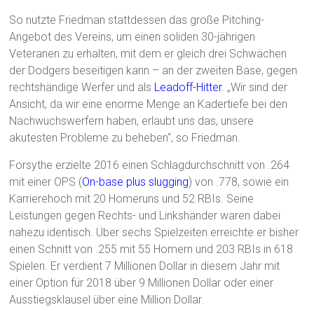
So nutzte Friedman stattdessen das große Pitching-
Angebot des Vereins, um einen soliden 30-jährigen
Veteranen zu erhalten, mit dem er gleich drei Schwächen
der Dodgers beseitigen kann – an der zweiten Base, gegen
rechtshändige Werfer und als
Leadoff-Hitter
. „Wir sind der
Ansicht, da wir eine enorme Menge an Kadertiefe bei den
Nachwuchswerfern haben, erlaubt uns das, unsere
akutesten Probleme zu beheben“, so Friedman.
Forsythe erzielte 2016 einen Schlagdurchschnitt von .264
mit einer OPS (
On-base plus slugging
) von .778, sowie ein
Karrierehoch mit 20 Homeruns und 52 RBIs. Seine
Leistungen gegen Rechts- und Linkshänder waren dabei
nahezu identisch. Über sechs Spielzeiten erreichte er bisher
einen Schnitt von .255 mit 55 Homern und 203 RBIs in 618
Spielen. Er verdient 7 Millionen Dollar in diesem Jahr mit
einer Option für 2018 über 9 Millionen Dollar oder einer
Ausstiegsklausel über eine Million Dollar.