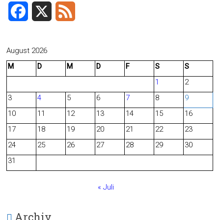
F
X
F
a
e
c
e
August 2026
M
D
M
D
F
S
S
e
d
1
2
b
3
4
5
6
7
8
9
o
10
11
12
13
14
15
16
o
17
18
19
20
21
22
23
24
25
26
27
28
29
30
k
31
« Juli
Archiv