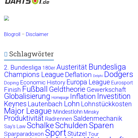
Blogroll
–
Disclaimer
Schlagwörter
Bundesliga
Austerität
2. Bundesliga
180er
Dodgers
Champions League
Deflation
Delphi
Europa League
Economic History
Eurosport
Doping
Fußball
Geldtheorie
Finish
Gewerkschaft
Globalisierung
Investition
Inflation
Homepage
Lohn
Keynes
Lautenbach
Lohnstückkosten
Major League
Mindestlohn
Minsky
Produktivität
Saldenmechanik
Radrennen
Schalke
Schulden
Sparen
Say's Law
Sport
Stützel
Sparparadoxon
Tour